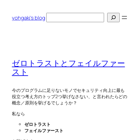
内
容
検
yohgaki's blog
を
索
ス
キ
ッ
プ
ゼロトラストとフェイルファー
スト
今のプログラムに足りないモノでセキュリティ向上に最も
役立つ考え方のトップ2つ挙げなさない、と言われたらどの
概念／原則を挙げるでしょうか？
私なら
ゼロトラスト
フェイルファースト