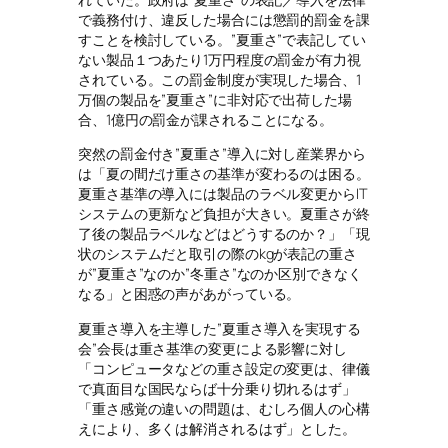
で義務付け、違反した場合には懲罰的罰金を課
すことを検討している。”夏重さ”で表記してい
ない製品１つあたり1万円程度の罰金が有力視
されている。この罰金制度が実現した場合、1
万個の製品を”夏重さ”に非対応で出荷した場
合、1億円の罰金が課されることになる。
突然の罰金付き”夏重さ”導入に対し産業界から
は「夏の間だけ重さの基準が変わるのは困る。
夏重さ基準の導入には製品のラベル変更からIT
システムの更新など負担が大きい。夏重さが終
了後の製品ラベルなどはどうするのか？」「現
状のシステムだと取引の際のkgが表記の重さ
が”夏重さ”なのか”冬重さ”なのか区別できなく
なる」と困惑の声があがっている。
夏重さ導入を主導した”夏重さ導入を実現する
会”会長は重さ基準の変更による影響に対し
「コンピュータなどの重さ設定の変更は、律儀
で真面目な国民ならば十分乗り切れるはず」
「重さ感覚の違いの問題は、むしろ個人の心構
えにより、多くは解消されるはず」とした。