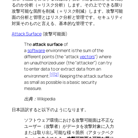
るのか分析（＝リスク分析）します。その上でできる限り
攻撃可能な箇所を削減（＝リスク削減）します。攻撃可能
面の分析と管理とはリスク分析と管理です。セキュリティ
対策そのものと言える、基本的な管理です。
Attack Surface
(攻撃可能面)
The
attack surface
of
a
software
environment is the sum of the
different points (the “attack
vectors
“) where
an unauthorized user (the “attacker”) can try
to enter data to or extract data from an
[1]
[2]
environment.
Keeping the attack surface
as small as possible is a basic security
measure.
出典：Wikipedia
日本語訳すると以下のようになります。
ソフトウェア環境における攻撃可能面は不正な
ユーザー（攻撃者）がデータを攻撃対象に入力
または取り出し可能な様々箇所（アタックベク