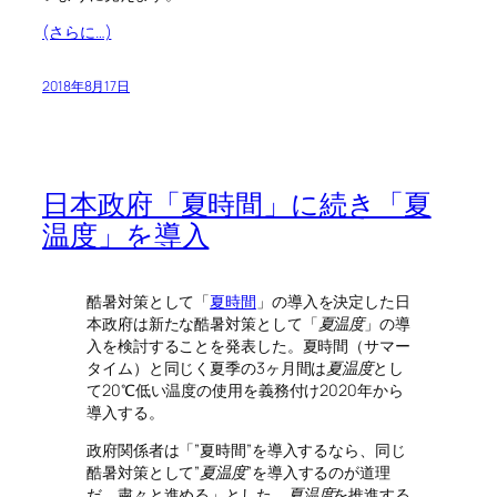
(さらに…)
2018年8月17日
日本政府「夏時間」に続き「夏
温度」を導入
酷暑対策として「
夏時間
」の導入を決定した日
本政府は新たな酷暑対策として「
夏温度
」の導
入を検討することを発表した。夏時間（サマー
タイム）と同じく夏季の3ヶ月間は
夏温度
とし
て20℃低い温度の使用を義務付け2020年から
導入する。
政府関係者は「”夏時間”を導入するなら、同じ
酷暑対策として”
夏温度
”を導入するのが道理
だ。粛々と進める」とした。
夏温度
を推進する