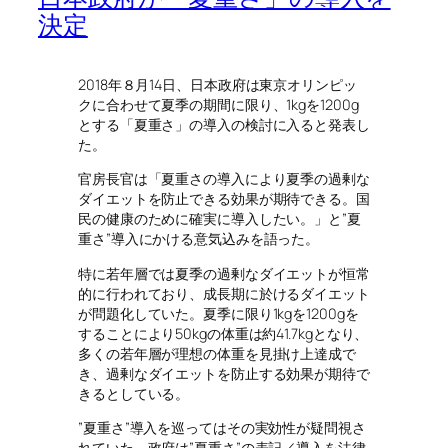
決定
2018年８月14日、日本政府は東京オリンピッ
クに合わせて夏季の期間に限り、1kgを1200g
とする「夏重さ」の導入の検討に入ると発表し
た。
官房長官は「夏重さの導入により夏季の過剰な
ダイエットを防止できる効果が期待できる。国
民の健康のために確実に導入したい。」と”夏
重さ”導入にかける意気込みを語った。
特に若年層では夏季の過剰なダイエットが恒常
的に行われており、成長期に於けるダイエット
が問題化していた。夏季に限り1kgを1200gを
することにより50kgの体重は約41.7kgとなり、
多くの若年層が理想の体重を見掛け上達成で
き、過剰なダイエットを防止する効果が期待で
きるとしている。
”夏重さ”導入を巡ってはその実効性が疑問視さ
れていた。政府は”夏重さ”の表記／導入を法律