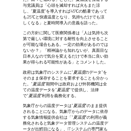
与党議員は「心頭を滅却すれば火もまた涼
し、”夏温度”を導入すれば45℃の酷暑であって
も25℃と快適温度となり、気持ちだけでも涼
しくなる」と夏時間導入の意義を語った。
この方針に関して医療関係者は「人は気持ち次
第で厳しい環境に対する耐性を向上させること
が可能な場合もある。一定の効果があるのでは
ないか？」「精神論かも知れないが、真面目な
日本人なので気分を変えるだけで本当に良い効
果が得られる可能性がある」とコメントした。
政府は気象庁のシステムに”
夏温度
のデータ”を
そのまま保存することを要求することも分かっ
た。”
夏温度
”期間中は政府および外郭機関は全
ての温度データを”
夏温度
”で提供し、法律
で”
夏温度
”利用を義務化する。
気象庁からの温度データは”
夏温度
”のまま提供
されることになる。気象庁からのデータに依存
する気象情報提供会社は「”
夏温度
”の利用が義
務化されると気象データ管理システムの温度デ
ータが出鱈目になる」、ITシステムの専門家も