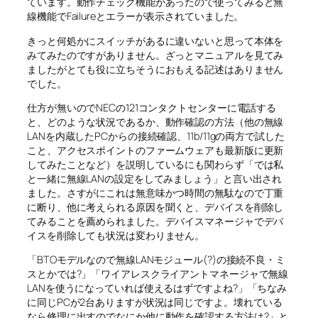
ています。動作チェック機能があったので使ってみると無
線機能でFailureとエラーが表示されていました。
きっと何処かにスイッチがあるに違いないと思って本体を
みてみたのですがありません。ざっとマニュアルを見てみ
ましたがとても役に立ちそうにおもえる記述はありません
でした。
仕方が無いのでNECの121コンタクトセンターに電話する
と、どのような状況であるか、動作確認の方法（他の無線
LANを内蔵したPCからの接続確認、11b/11gの両方で試した
こと、アクセスポイントのファームウェアも最新版に更新
してみたことなど）を説明しているにも関わらず「では私
と一緒に無線LANの設定をしてみましょう」と言い出され
ました。さすがにこれは無意味かつ時間の無駄なので丁重
に断り、他に考えられる原因を聞くと、デバイスを削除し
てみることを薦められました。デバイスマネージャでデバ
イスを削除しても状況は変わりません。
「BTOモデルなので無線LANモジュール(?)の接続不良・ミ
スとかでは?」「ワイアレスクライアントマネージャで無線
LANを使うになっていれば使えるはずですよね?」「ちなみ
に同じPCが2台ありますが状況は同じですよ。壊れている
なら修理に出すのでなにか他に動作を確認する方法は?」と