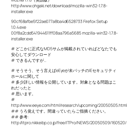
http://www.ohgaki.net/download/mozilla-win32-1.7.8-
installer.exe
90cf68afbe5f22ae077a8ba4d6528733 Firefox Setup
1.0.4.exe
00f8a2cdd541944611ff08aa796a5685 mozilla-win32-1.7.8-
installer.exe
# どこかに正式なMD5サムが掲載されていればどなたでも
安心してダウンロード
# できるんですが…
# そうそう、そう言えばeEyeが未パッチのIEセキュリティ
ホールに関して
# 多少詳しい情報を公開しています。対象となる問題はこ
れだったと
# 思います。
#
http://www.eeye.com/html/research/upcoming/20050505.html
## うろ覚えです。間違っていたらご指摘ください。
## 参考:
http://itpro.nikkeibp.co.jp/free/ITPro/NEWS/20050509/160520/