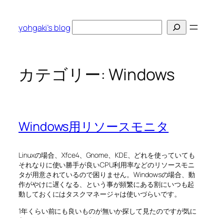
内
容
検
yohgaki's blog
を
索
ス
キ
ッ
カテゴリー:
Windows
プ
Windows用リソースモニタ
Linuxの場合、Xfce4、Gnome、KDE、どれを使っていても
それなりに使い勝手が良いCPU利用率などのリソースモニ
タが用意されているので困りません。Windowsの場合、動
作がやけに遅くなる、という事が頻繁にある割にいつも起
動しておくにはタスクマネージャは使いづらいです。
1年くらい前にも良いものが無いか探して見たのですが気に