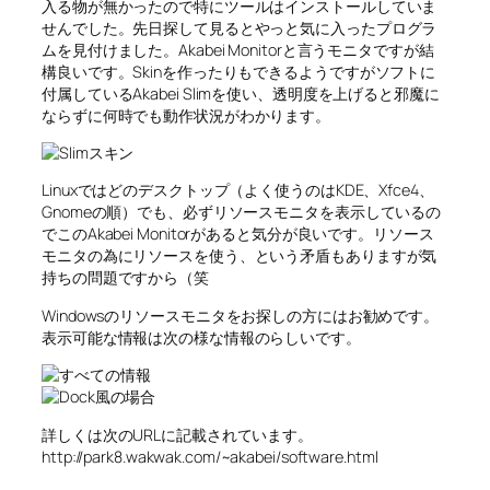
入る物が無かったので特にツールはインストールしていま
せんでした。先日探して見るとやっと気に入ったプログラ
ムを見付けました。Akabei Monitorと言うモニタですが結
構良いです。Skinを作ったりもできるようですがソフトに
付属しているAkabei Slimを使い、透明度を上げると邪魔に
ならずに何時でも動作状況がわかります。
Linuxではどのデスクトップ（よく使うのはKDE、Xfce4、
Gnomeの順）でも、必ずリソースモニタを表示しているの
でこのAkabei Monitorがあると気分が良いです。リソース
モニタの為にリソースを使う、という矛盾もありますが気
持ちの問題ですから（笑
Windowsのリソースモニタをお探しの方にはお勧めです。
表示可能な情報は次の様な情報のらしいです。
詳しくは次のURLに記載されています。
http://park8.wakwak.com/~akabei/software.html