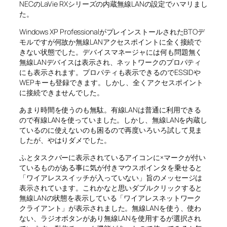
NECのLaVie RXシリーズの内蔵無線LANの設定でハマリまし
た。
Windows XP ProfessionalがプレインストールされたBTOデ
モルですが何故か無線LANアクセスポイントに全く接続で
きない状態でした。デバイスマネージャには何も問題無く
無線LANデバイスは表示され、ネットワークのプロパティ
にも表示されます。プロパティも表示できるのでESSIDや
WEPキーも登録できます。しかし、全くアクセスポイント
に接続できませんでした。
あまり時間を使うのも無駄。有線LANは普通に利用できる
ので有線LANを使っていました。しかし、無線LANを内蔵し
ているのに使えないのも困るので再度いろいろ試して見ま
したが、やはりダメでした。
ふとタスクバーに表示されているアイコンに×マークが付い
ているものがある事に気が付きマウスポインタを乗せると
「ワイアレススイッチが入っていない」旨のメッセージは
表示されています。これかなと思いダブルクリックすると
無線LANの状態を表示している「ワイアレスネットワーク
クライアント」が表示されました。無線LANを使う、使わ
ない、ラジオボタンがあり無線LANを使用するが選択され