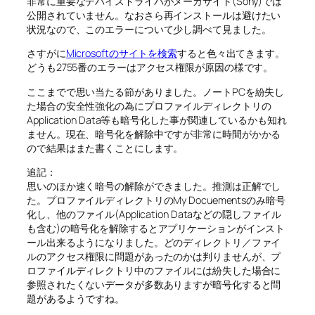
非常に重要なデバイスドライバがメーカサイト(Sony)では
公開されていません。なおさら再インストールは避けたい
状況なので、このエラーについて少し調べて見ました。
さすがに
Microsoftのサイトを検索
すると色々出てきます。
どうも2755番のエラーはアクセス権限が原因の様です。
ここまでで思い当たる節がありました。ノートPCを紛失し
た場合の安全性強化の為にプロファイルディレクトリの
Application Data等も暗号化した事が関連しているかも知れ
ません。現在、暗号化を解除中ですが非常に時間がかかる
ので結果はまた書くことにします。
追記：
思いのほか速く暗号の解除ができました。推測は正解でし
た。プロファイルディレクトリのMy Docuementsのみ暗号
化し、他のファイル(Application Dataなどの隠しファイル
も含む)の暗号化を解除するとアプリケーションがインスト
ール出来るようになりました。どのディレクトリ／ファイ
ルのアクセス権限に問題があったのかは判りませんが、プ
ロファイルディレクトリ中のファイルには紛失した場合に
参照されたくないデータが多数ありますが暗号化すると問
題があるようですね。