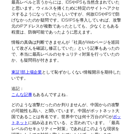
最高レベルと言うからには、IDSやIPSも当然含まれていた
と思います。ウィルスを捲くために特定のサイトへアクセ
スするようになっていたらしいですが、何故IDSやIPSで防
げなかったのか疑問です。IDS/IPSを導入していれば、攻撃
元のIPアドレスが複数であったとしても、少なくともある
程度は、防御可能であったように思えます。
情報の真偽は判断できませんが「社員がWebページを巡回
して改ざんを確認し修正していた」という記事もあったの
で、本当に最高レベルのセキュリティ対策を行っていたの
か、も疑問符が付きます。
東証1部上場企業
として恥ずかしくない情報開示を期待した
いです。
追記：
こんな記事
もあるんですよね…
どのような攻撃だったのか判りませんが、中国からの攻撃
の可能性も高い、と聞いています。中国がボットネット大
国であることは有名です。世界中では何十万台のPCが
ボッ
トネット
に組み込まれている、と言われています。「最高
レベルのセキュリティー対策」であればこのような現状を