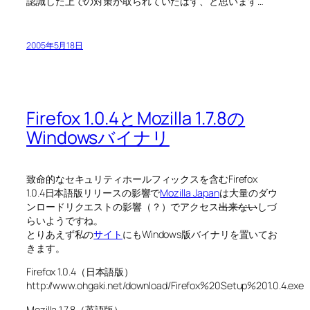
認識した上での対策が取られていたはず、と思います…
2005年5月18日
Firefox 1.0.4とMozilla 1.7.8の
Windowsバイナリ
致命的なセキュリティホールフィックスを含むFirefox
1.0.4日本語版リリースの影響で
Mozilla Japan
は大量のダウ
ンロードリクエストの影響（？）でアクセス
出来ない
しづ
らいようですね。
とりあえず私の
サイト
にもWindows版バイナリを置いてお
きます。
Firefox 1.0.4（日本語版）
http://www.ohgaki.net/download/Firefox%20Setup%201.0.4.exe
Mozilla 1.7.8（英語版）