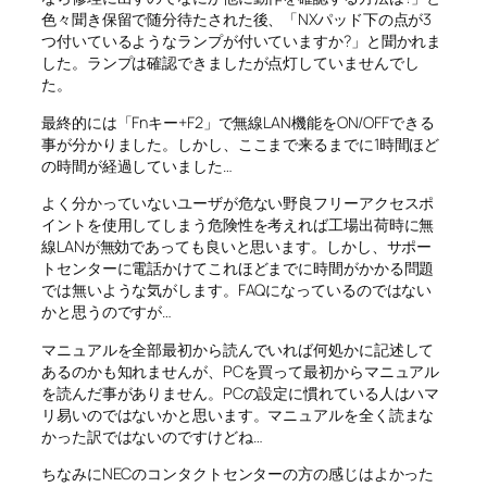
色々聞き保留で随分待たされた後、「NXパッド下の点が3
つ付いているようなランプが付いていますか?」と聞かれま
した。ランプは確認できましたが点灯していませんでし
た。
最終的には「Fnキー+F2」で無線LAN機能をON/OFFできる
事が分かりました。しかし、ここまで来るまでに1時間ほど
の時間が経過していました…
よく分かっていないユーザが危ない野良フリーアクセスポ
イントを使用してしまう危険性を考えれば工場出荷時に無
線LANが無効であっても良いと思います。しかし、サポー
トセンターに電話かけてこれほどまでに時間がかかる問題
では無いような気がします。FAQになっているのではない
かと思うのですが…
マニュアルを全部最初から読んでいれば何処かに記述して
あるのかも知れませんが、PCを買って最初からマニュアル
を読んだ事がありません。PCの設定に慣れている人はハマ
リ易いのではないかと思います。マニュアルを全く読まな
かった訳ではないのですけどね…
ちなみにNECのコンタクトセンターの方の感じはよかった