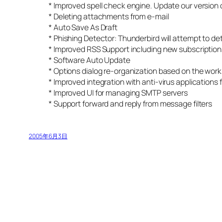
* Improved spell check engine. Update our version 
* Deleting attachments from e-mail
* Auto Save As Draft
* Phishing Detector: Thunderbird will attempt to de
* Improved RSS Support including new subscription
* Software Auto Update
* Options dialog re-organization based on the work b
* Improved integration with anti-virus applications
* Improved UI for managing SMTP servers
* Support forward and reply from message filters
2005年6月3日