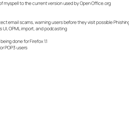
of myspell to the current version used by Open Office.org
tect email scams, warning users before they visit possible Phishin
s UI, OPML import, and podcasting
eing done for Firefox 1.1
 for POP3 users