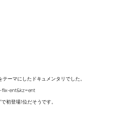
海をテーマにしたドキュメンタリでした。
-flix-ent&kz=ent
グで初登場1位だそうです。