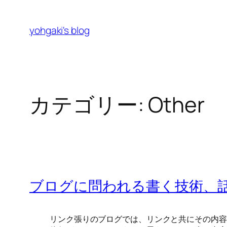
内
容
yohgaki's blog
を
ス
キ
ッ
プ
カテゴリー:
Other
ブログに問われる書く技術、
リンク張りのブログでは、リンクと共にその内容