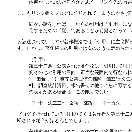
体何がしたいのだろうかと思う。リンク先の内容
ここもリンク張りブログに分類されてしまうのかも(笑
細かい話をすれば、これらの引用は「引用」にな
足するための「従」であることが前提となってい
と記述されていますが著作権法では「引用」に主従関
す。しかし、著作権法の引用とは次のように定められ
（引用）
第三十二条 公表された著作物は、引用して利用
究その他の引用の目的上正当な範囲内で行なわれ
2 国若しくは地方公共団体の機関、独立行政法
料、調査統計資料、報告書その他これらに類する
の表示がある場合は、この限りでない。
（平十一法二二○・２項一部改正、平十五法一一
ブログで行われている引用の多くは著作権法第三十二
断される場合がほとんどでしょう。
著作権法に基づいてこれらのブログ管理者に二次