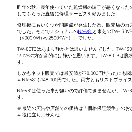
昨年の秋、長年使っていた乾燥機の調子が悪くなったのを
してもらった直後に修理サービスを頼みました。
修理後にもいくつか問題点が発生した為、販売店のカ
でした。そこでナショナルの
NA-V81
と東芝のTW-13
（4000KWh vs 2500KWh）」でした。
TW-80TBはあまり静かとは思いませんでした。TW
130VBの方が音的には静かと思います。TW-80TB
す。
しかもネット販売では最安値が178,000円だったにも関わ
# NA-V81も148,000円でした。両方ともリストプラ
NA-V81は使った事が無いので評価できませんが、TW-
す。
# 最近の広告や店舗での価格は「価格保証競争」のお
# 役に立ちませんね。