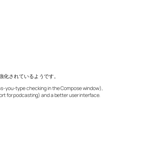
も強化されているようです。
ine as-you-type checking in the Compose window),
 for podcasting) and a better user interface.