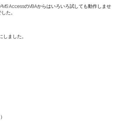
がMS AccessのVBAからはいろいろ試しても動作しませ
でした。
とにしました。
く）