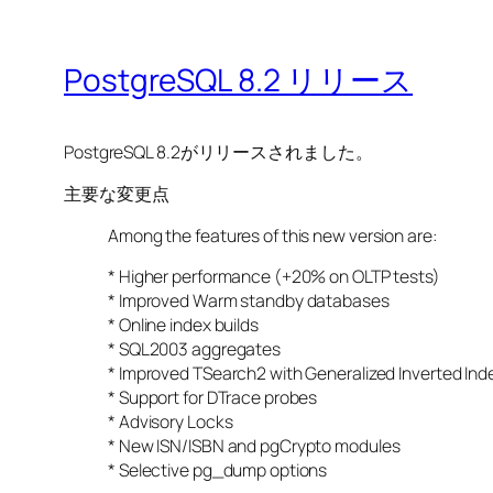
PostgreSQL 8.2 リリース
PostgreSQL 8.2がリリースされました。
主要な変更点
Among the features of this new version are:
* Higher performance (+20% on OLTP tests)
* Improved Warm standby databases
* Online index builds
* SQL2003 aggregates
* Improved TSearch2 with Generalized Inverted In
* Support for DTrace probes
* Advisory Locks
* New ISN/ISBN and pgCrypto modules
* Selective pg_dump options