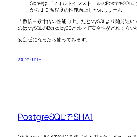
SigresはデフォルトインストールのPostgr
から１９％程度の性能向上しか示しません。
「数倍～数十倍の性能向上」だとMySQLより随分速い
のはMySQLのBerkeleyDBと比べて安全性がど
安定版になったら使ってみます。
2007年3月11日
PostgreSQLでSHA1
MS Access 2003でSHA1を使おうと思ったらどう