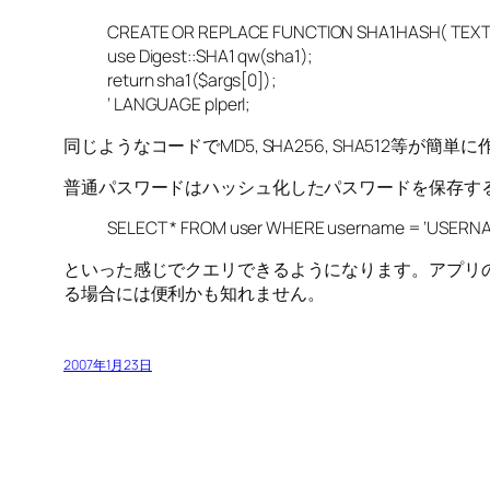
CREATE OR REPLACE FUNCTION SHA1HASH( TEXT 
use Digest::SHA1 qw(sha1);
return sha1($args[0]);
‘ LANGUAGE plperl;
同じようなコードでMD5, SHA256, SHA512等が簡単
普通パスワードはハッシュ化したパスワードを保存す
SELECT * FROM user WHERE username = ‘USERNA
といった感じでクエリできるようになります。アプリ
る場合には便利かも知れません。
2007年1月23日