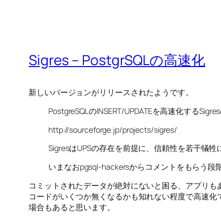
Sigres – PostgrSQLの高速化
新しいバージョンがリリースされたようです。
PostgreSQLのINSERT/UPDATEを高速化するSig
http://sourceforge.jp/projects/sigres/
SigresはUPSの存在を前提に、信頼性を若
いまなおpgsql-hackersからコメントをも
コミットされたデータが絶対にないと困る、アプリも
コードがいくつか無くなるかも知れない程度で高速化で
場合もあると思います。