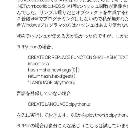
.NETのmbcorlibにMD5,SHA1等のハッシュ関数
んでした。サンプル通りだとオブジェクトを生成する
# 普段VBAでプログラミングはしないので私が無知な
# Windowsプログラマの方はハッシュはあまり使わない
VBAでハッシュが使える方が良かったのですが、しかた
PL/Pythonの場合、
CREATE OR REPLACE FUNCTION SHA1HASH( TEXT 
import sha
hash = sha.new( args[0] )
return hash.hexdigest()
‘ LANGUAGE plpythonu;
言語を登録していない場合
CREATE LANGUAGE plpythonu;
を先に実行しておきます。8.0からplpythonはplpyt
PL/Perlの場合は多分こんな感じ（こちらは試していま