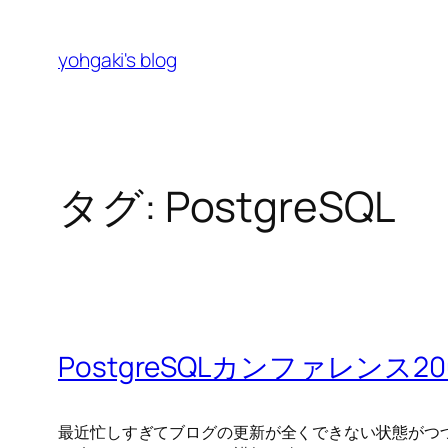
内
容
yohgaki's blog
を
ス
キ
ッ
プ
タグ:
PostgreSQL
PostgreSQLカンファレンス20
最近忙しすぎてブログの更新が全くできない状態がつづいていま