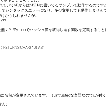
が定義されていてVBからはMSDNに書いてるサンプルで動作するのです
行でシンタックスエラーになり、多少変更しても動作しません
だけかもしれませんが…
??
無くPL/Pythonでハッシュ値を取得し返す関数を定義するこ
) RETURNS CHAR(40) AS ‘
honuに名前が変更されています。（Untrustedな言語なのでuが付
せん）