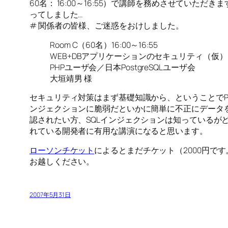
60名： 16:00～16:55）で講師を務めさせてい
ってしました…
# 関係者の皆様、ご迷惑をおけしました。
Room C（60名）16:00～16:55
WEB+DBアプリケーションのセキュリティ（仮）
PHPユーザ会／日本PostgreSQLユーザ会
大垣靖男 様
セキュリティ対策はまず基礎知識から、ということでPo
ンジェクションに脆弱だといかに簡単に不正にデータ
認されたい方、SQLインジェクションは知っているがど
れている開発者に有用な講演になると思います。
ローソンチケット
によるとまだチケット（2000円
お越しください。
2007年5月31日