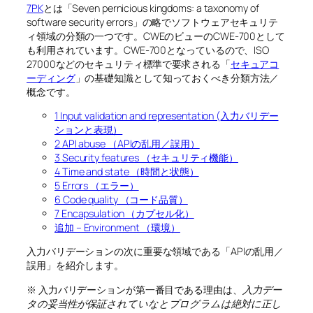
7PK
とは「Seven pernicious kingdoms: a taxonomy of
software security errors」の略でソフトウェアセキュリテ
ィ領域の分類の一つです。CWEのビューのCWE-700として
も利用されています。CWE-700となっているので、ISO
27000などのセキュリティ標準で要求される「
セキュアコ
ーディング
」の基礎知識として知っておくべき分類方法／
概念です。
1 Input validation and representation (入力バリデー
ションと表現）
2 API abuse （APIの乱用／誤用）
3 Security features （セキュリティ機能）
4 Time and state （時間と状態）
5 Errors （エラー）
6 Code quality （コード品質）
7 Encapsulation （カプセル化）
追加 – Environment （環境）
入力バリデーションの次に重要な領域である「APIの乱用／
誤用」を紹介します。
※ 入力バリデーションが第一番目である理由は、
入力デー
タの妥当性が保証されていなとプログラムは絶対に正し