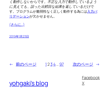
く動作しない
からです。
不正な入力で動作しているよう
に見えても、誤った出鱈目な結果を返しているだけ
で
す。プログラムが脆弱性なく正しく動作する為には
入力バ
リデーション
が欠かせません。
(さらに…)
2019年1月23日
←
前のページ
1
2
3
4
…
97
次のページ
→
Facebook
yohgaki's blog
X