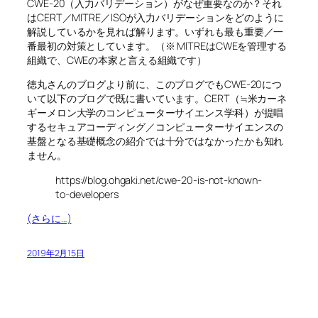
CWE-20（入力バリデーション）がなぜ重要なのか？それ
はCERT／MITRE／ISOが入力バリデーションをどのように
解説しているかを見れば解ります。いずれも最も重要／一
番最初の対策としています。（※ MITREはCWEを管理する
組織で、CWEの本家と言える組織です）
徳丸さんのブログより前に、このブログでもCWE-20につ
いて以下のブログで既に書いています。CERT（≒米カーネ
ギーメロン大学のコンピューターサイエンス学科）が提唱
するセキュアコーディング／コンピューターサイエンスの
基盤となる基礎概念の紹介では十分ではなかったかも知れ
ません。
https://blog.ohgaki.net/cwe-20-is-not-known-
to-developers
(さらに…)
2019年2月15日