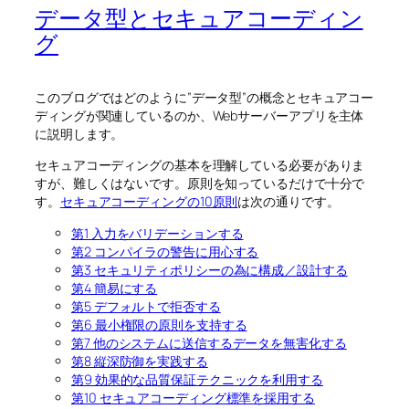
データ型とセキュアコーディン
グ
このブログではどのように”データ型”の概念とセキュアコー
ディングが関連しているのか、Webサーバーアプリを主体
に説明します。
セキュアコーディングの基本を理解している必要がありま
すが、難しくはないです。原則を知っているだけで十分で
す。
セキュアコーディングの10原則
は次の通りです。
第1 入力をバリデーションする
第2 コンパイラの警告に用心する
第3 セキュリティポリシーの為に構成／設計する
第4 簡易にする
第5 デフォルトで拒否する
第6 最小権限の原則を支持する
第7 他のシステムに送信するデータを無害化する
第8 縦深防御を実践する
第9 効果的な品質保証テクニックを利用する
第10 セキュアコーディング標準を採用する