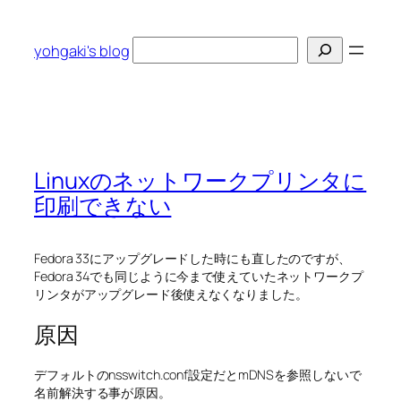
内
容
検
yohgaki's blog
を
索
ス
キ
ッ
プ
Linuxのネットワークプリンタに
印刷できない
Fedora 33にアップグレードした時にも直したのですが、
Fedora 34でも同じように今まで使えていたネットワークプ
リンタがアップグレード後使えなくなりました。
原因
デフォルトのnsswitch.conf設定だとmDNSを参照しないで
名前解決する事が原因。