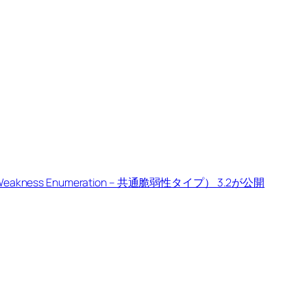
Weakness Enumeration – 共通脆弱性タイプ） 3.2が公開