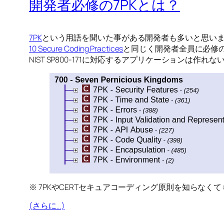
開発者必修の7PKとは？
7PK
という用語を聞いた事がある開発者も多いと思いま
10 Secure Coding Practices
と同じく開発者全員に必修の用語と概念
NIST SP800-171に対応するアプリケーションは作れ
※ 7PKやCERTセキュアコーディング原則を知ら
(さらに…)