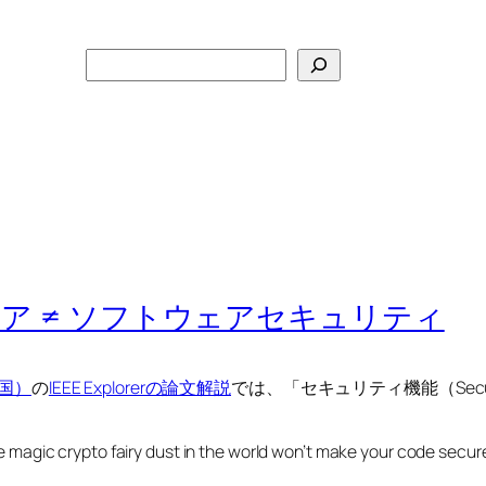
検
索
ェア ≠ ソフトウェアセキュリティ
王国）
の
IEEE Explorerの論文解説
では、「セキュリティ機能（Secur
the magic crypto fairy dust in the world won’t make your code secure