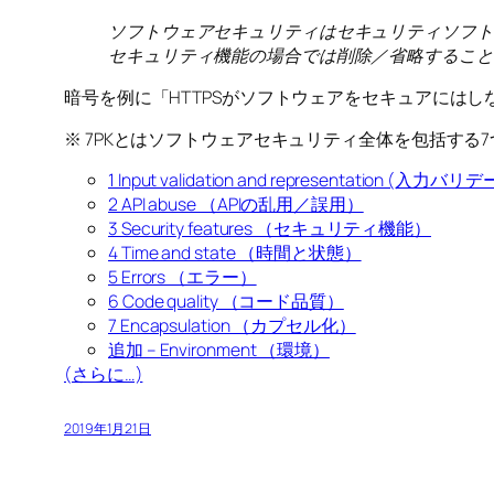
ソフトウェアセキュリティはセキュリティソフト
セキュリティ機能の場合では削除／省略すること
暗号を例に「HTTPSがソフトウェアをセキュアには
※ 7PKとはソフトウェアセキュリティ全体を包括す
1 Input validation and representation 
2 API abuse （APIの乱用／誤用）
3 Security features （セキュリティ機能）
4 Time and state （時間と状態）
5 Errors （エラー）
6 Code quality （コード品質）
7 Encapsulation （カプセル化）
追加 – Environment （環境）
(さらに…)
2019年1月21日