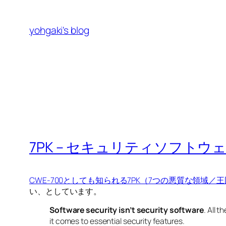
内
容
yohgaki's blog
を
ス
キ
ッ
プ
7PK – セキュリティソフトウ
CWE-700としても知られる7PK（7つの悪質な領域／
い、としています。
Software security isn’t security software
. All 
it comes to essential security features.