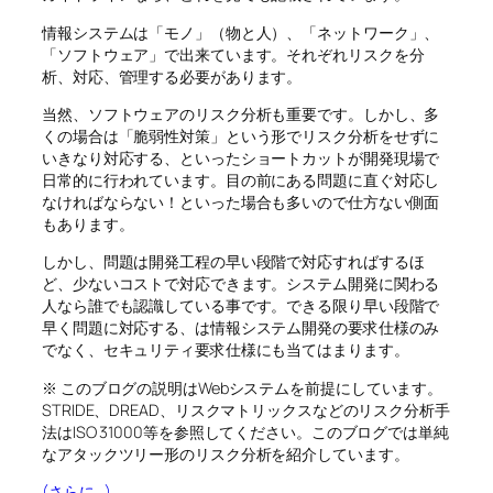
情報システムは「モノ」（物と人）、「ネットワーク」、
「ソフトウェア」で出来ています。それぞれリスクを分
析、対応、管理する必要があります。
当然、ソフトウェアのリスク分析も重要です。しかし、多
くの場合は「脆弱性対策」という形でリスク分析をせずに
いきなり対応する、といったショートカットが開発現場で
日常的に行われています。目の前にある問題に直ぐ対応し
なければならない！といった場合も多いので仕方ない側面
もあります。
しかし、問題は開発工程の早い段階で対応すればするほ
ど、少ないコストで対応できます。システム開発に関わる
人なら誰でも認識している事です。できる限り早い段階で
早く問題に対応する、は情報システム開発の要求仕様のみ
でなく、セキュリティ要求仕様にも当てはまります。
※ このブログの説明はWebシステムを前提にしています。
STRIDE、DREAD、リスクマトリックスなどのリスク分析手
法はISO 31000等を参照してください。このブログでは単純
なアタックツリー形のリスク分析を紹介しています。
(さらに…)