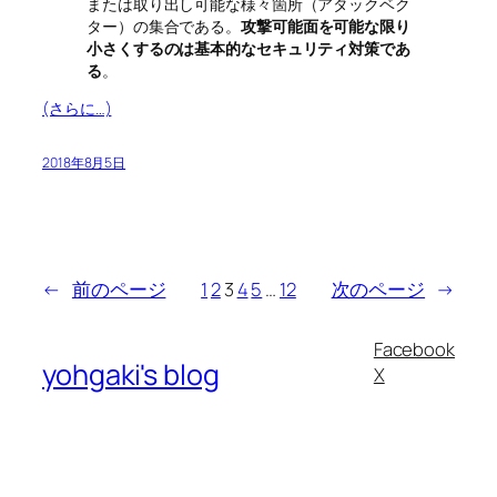
または取り出し可能な様々箇所（アタックベク
ター）の集合である。
攻撃可能面を可能な限り
小さくするのは基本的なセキュリティ対策であ
る
。
(さらに…)
2018年8月5日
←
前のページ
1
2
3
4
5
…
12
次のページ
→
Facebook
yohgaki's blog
X