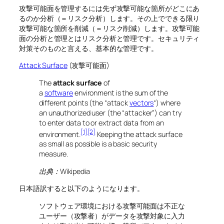
攻撃可能面を管理するには先ず攻撃可能な箇所がどこにあ
るのか分析（＝リスク分析）します。その上でできる限り
攻撃可能な箇所を削減（＝リスク削減）します。攻撃可能
面の分析と管理とはリスク分析と管理です。セキュリティ
対策そのものと言える、基本的な管理です。
Attack Surface
(攻撃可能面)
The
attack surface
of
a
software
environment is the sum of the
different points (the “attack
vectors
“) where
an unauthorized user (the “attacker”) can try
to enter data to or extract data from an
[1]
[2]
environment.
Keeping the attack surface
as small as possible is a basic security
measure.
出典：Wikipedia
日本語訳すると以下のようになります。
ソフトウェア環境における攻撃可能面は不正な
ユーザー（攻撃者）がデータを攻撃対象に入力