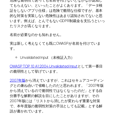
危険な脆弱性であっても名前を付けないとなかなか認知し
てもらえない、といったことがよくあります。「データ検
証をしないアプリ仕様」は危険で脆弱な仕様ですが、基本
的な対策を実装しない危険性はあまり認知されてないと思
います。例えば、とんでもないGDPR制裁金を支払うといっ
たリスクが高くなります。
名前が必要なのかも知れません。
実は新しく考えなくても既にOWASPが名前を付けていま
す。
Unvalidated Input （未検証入力）
OWASP TOP 10 A1:2004 Unvalidated Input
として第一番目
の脆弱性として挙げています。
2007年版
から消えていますが、これはセキュアコーディン
グとの兼ね合いで省略したのだと思われます。「2007年版
から消えているので脆弱性ではなくなったのだ」とする自
分勝手な解釈の解説を目にしたことがありますが、その
2007年版には「リストから消したが変わらず重要な対策
で、本年度版の脆弱性対策の手法としても記載」とする解
説が書かれています。