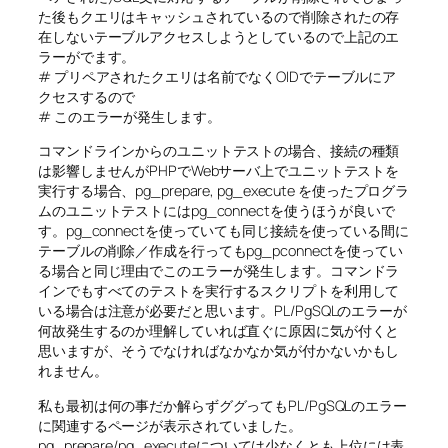
た後もクエリはキャッシュされているので削除されたの存
在しないテーブルアクセスしようとしているので上記のエ
ラーがでます。
# プリペアされたクエリは名前でなくOIDでテーブルにア
クセスするので
# このエラーが発生します。
コマンドラインからのユニットテストの場合、接続の種類
は影響しませんがPHPでWebサーバ上でユニットテストを
実行する場合、pg_prepare, pg_execute を使ったプログラ
ムのユニットテストにはpg_connectを使うほうが良いで
す。pg_connectを使っていても同じ接続を使っている間に
テーブルの削除／作成を行ってもpg_pconnectを使ってい
る場合と同じ理由でこのエラーが発生します。コマンドラ
インでもすべてのテストを実行するスクリプトを利用して
いる場合は注意が必要だと思います。PL/PgSQLのエラーが
何故発生するのか理解していれば直ぐに原因に気が付くと
思いますが、そうでなければなかなか気が付かないかもし
れません。
私も最初は何の事だか解らずググってもPL/PgSQLのエラー
に関連するページが表示されていました。
pg_prepare/pg_executeについては少なくとも上位には表