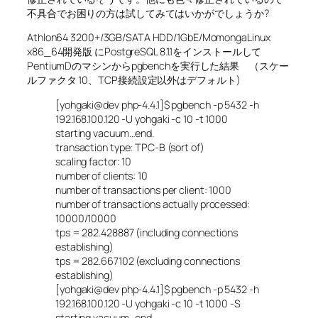
不具合でお困りの方は試してみてはいかがでしょうか?
Athlon64 3200+/3GB/SATA HDD/1GbE/MomongaLinux
x86_64開発版 にPostgreSQL 8.1.1をインストールして
PentiumDのマシンからpgbenchを実行した結果 （スケー
ルファクタ 10、TCP接続設定以外はデフォルト)
[yohgaki@dev php-4.4.1]$ pgbench -p 5432 -h
192.168.100.120 -U yohgaki -c 10 -t 1000
starting vacuum…end.
transaction type: TPC-B (sort of)
scaling factor: 10
number of clients: 10
number of transactions per client: 1000
number of transactions actually processed:
10000/10000
tps = 282.428887 (including connections
establishing)
tps = 282.667102 (excluding connections
establishing)
[yohgaki@dev php-4.4.1]$ pgbench -p 5432 -h
192.168.100.120 -U yohgaki -c 10 -t 1000 -S
starting vacuum…end.