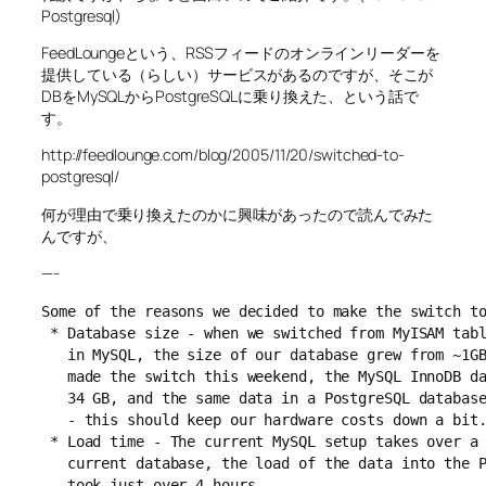
Postgresql)
FeedLoungeという、RSSフィードのオンラインリーダーを
提供している（らしい）サービスがあるのですが、そこが
DBをMySQLからPostgreSQLに乗り換えた、という話で
す。
http://feedlounge.com/blog/2005/11/20/switched-to-
postgresql/
何が理由で乗り換えたのかに興味があったので読んでみた
んですが、
—-
Some of the reasons we decided to make the switch to
 * Database size - when we switched from MyISAM tabl
   in MySQL, the size of our database grew from ~1GB
   made the switch this weekend, the MySQL InnoDB da
   34 GB, and the same data in a PostgreSQL database
   - this should keep our hardware costs down a bit.
 * Load time - The current MySQL setup takes over a 
   current database, the load of the data into the P