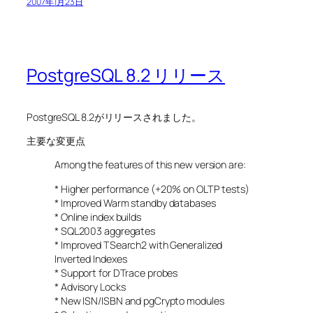
2007年1月23日
PostgreSQL 8.2 リリース
PostgreSQL 8.2がリリースされました。
主要な変更点
Among the features of this new version are:
* Higher performance (+20% on OLTP tests)
* Improved Warm standby databases
* Online index builds
* SQL2003 aggregates
* Improved TSearch2 with Generalized
Inverted Indexes
* Support for DTrace probes
* Advisory Locks
* New ISN/ISBN and pgCrypto modules