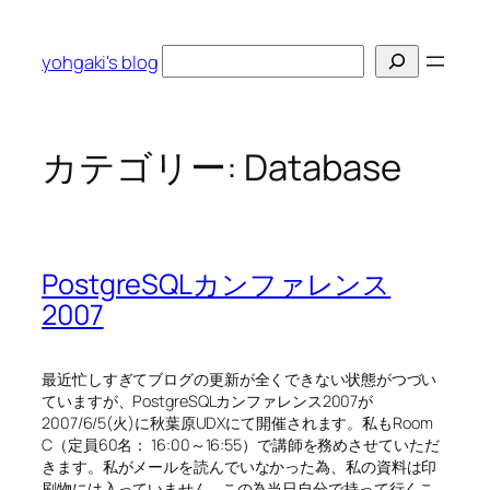
内
容
検
yohgaki's blog
を
索
ス
キ
ッ
カテゴリー:
Database
プ
PostgreSQLカンファレンス
2007
最近忙しすぎてブログの更新が全くできない状態がつづい
ていますが、PostgreSQLカンファレンス2007が
2007/6/5(火)に秋葉原UDXにて開催されます。私もRoom
C（定員60名： 16:00～16:55）で講師を務めさせていただ
きます。私がメールを読んでいなかった為、私の資料は印
刷物には入っていません… この為当日自分で持って行くこ