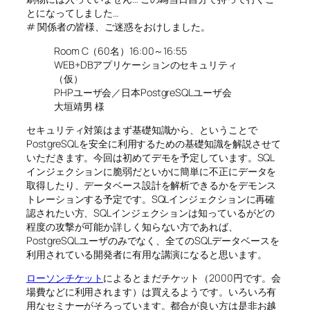
とになってしました…
# 関係者の皆様、ご迷惑をおけしました。
Room C（60名）16:00～16:55
WEB+DBアプリケーションのセキュリティ
（仮）
PHPユーザ会／日本PostgreSQLユーザ会
大垣靖男 様
セキュリティ対策はまず基礎知識から、ということで
PostgreSQLを安全に利用するための基礎知識を解説させて
いただきます。今回は初めてデモを予定しています。SQL
インジェクションに脆弱だといかに簡単に不正にデータを
取得したり、データベース設計を解析できるかをデモンス
トレーションする予定です。SQLインジェクションに再確
認されたい方、SQLインジェクションは知っているがどの
程度の攻撃が可能か詳しく知らない方であれば、
PostgreSQLユーザのみでなく、全てのSQLデータベースを
利用されている開発者に有用な講演になると思います。
ローソンチケット
によるとまだチケット（2000円です。会
場費などに利用されます）は買えるようです。いろいろ有
用なセミナーがそろっています。都合が良い方は是非お越