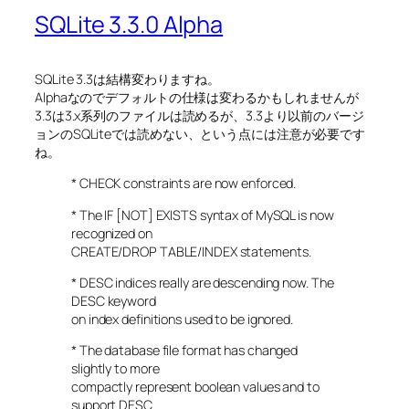
SQLite 3.3.0 Alpha
SQLite 3.3は結構変わりますね。
Alphaなのでデフォルトの仕様は変わるかもしれませんが
3.3は3.x系列のファイルは読めるが、3.3より以前のバージ
ョンのSQLiteでは読めない、という点には注意が必要です
ね。
* CHECK constraints are now enforced.
* The IF [NOT] EXISTS syntax of MySQL is now
recognized on
CREATE/DROP TABLE/INDEX statements.
* DESC indices really are descending now. The
DESC keyword
on index definitions used to be ignored.
* The database file format has changed
slightly to more
compactly represent boolean values and to
support DESC