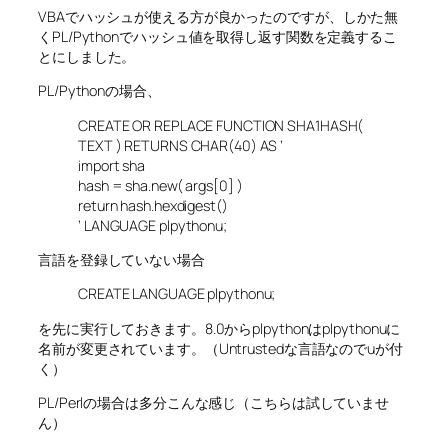
VBAでハッシュが使える方が良かったのですが、しかた無
くPL/Pythonでハッシュ値を取得し返す関数を定義するこ
とにしました。
PL/Pythonの場合、
CREATE OR REPLACE FUNCTION SHA1HASH(
TEXT ) RETURNS CHAR(40) AS ‘
import sha
hash = sha.new( args[0] )
return hash.hexdigest()
‘ LANGUAGE plpythonu;
言語を登録していない場合
CREATE LANGUAGE plpythonu;
を先に実行しておきます。8.0からplpythonはplpythonuに
名前が変更されています。（Untrustedな言語なのでuが付
く）
PL/Perlの場合は多分こんな感じ（こちらは試していませ
ん）