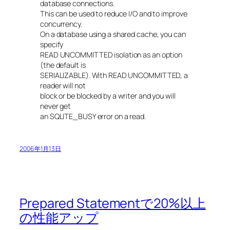
database connections.
This can be used to reduce I/O and to improve
concurrency.
On a database using a shared cache, you can
specify
READ UNCOMMITTED isolation as an option
(the default is
SERIALIZABLE). With READ UNCOMMITTED, a
reader will not
block or be blocked by a writer and you will
never get
an SQLITE_BUSY error on a read.
2006年1月13日
Prepared Statementで20%以上
の性能アップ