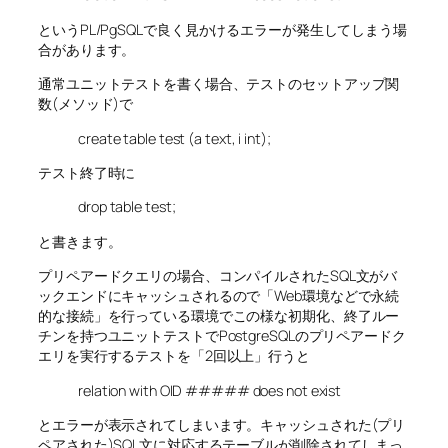
というPL/PgSQLで良く見かけるエラーが発生してしまう場
合があります。
通常ユニットテストを書く場合、テストのセットアップ関
数(メソッド)で
create table test (a text, i int);
テスト終了時に
drop table test;
と書きます。
プリペアードクエリの場合、コンパイルされたSQL文がバ
ックエンドにキャッシュされるので「Web環境などで永続
的な接続」を行っている環境でこの様な初期化、終了ルー
チンを持つユニットテストでPostgreSQLのプリペアードク
エリを実行するテストを「2回以上」行うと
relation with OID ##### does not exist
とエラーが表示されてしまいます。キャッシュされた(プリ
ペアされた)SQL文に対応するテーブルが削除されてしまっ