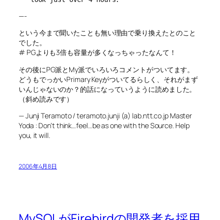
—-
という今まで聞いたことも無い理由で乗り換えたとのこと
でした。
# PGよりも3倍も容量が多くなっちゃったなんて！
その後にPG派とMy派でいろいろコメントがついてます。
どうもでっかいPrimary Keyがついてるらしく、それがまず
いんじゃないのか？的話になっていうように読めました。
（斜め読みです）
— Junji Teramoto / teramoto.junji (a) lab.ntt.co.jp Master
Yoda : Don’t think…feel…be as one with the Source. Help
you, it will.
2006年4月8日
MySQLがFirebirdの開発者を採用