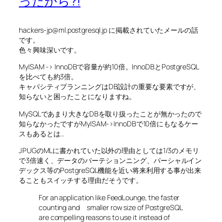
ったから?!
hackers-jp@ml.postgresql.jp に掲載されていたメールの話
です。
色々興味深いです。
MyISAM -> InnoDBで容量が約10倍。InnoDBとPostgreSQL
を比べても約3倍。
キャパシティプランニングはDB設計の重要な要素ですが、
知らないと困ったことになりますね。
MySQLであまり大きなDBを取り扱ったことが無かったので
知らなかったですがMyISAM->InnoDBで10倍にもなるケー
スもあるとは…
JPUGのMLに書かれていた以外の理由としては1/3のメモリ
で3倍速く、データのパーテションニング、パーシャルイン
デックス等のPostgreSQL機能を近い将来利用する事が出来
ることもスイッチする理由だそうです。
For an application like FeedLounge, the faster
counting and smaller row size of PostgreSQL
are compelling reasons to use it instead of