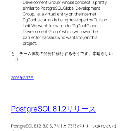
Development Group” whose concept is pretty
similar to PostgreSQL Global Development
Group. i.e. a virtual entity on the Internet.
PgPool is currently being developed by Tatsuo
Ishii. We want to switch to “PgPool Global
Development Group” which will lower the
barrier for hackers who wants to join this
project.
と、チーム体制の開発に移行するそうです。素晴らしい
:)
2006年2月7日
PostgreSQL 8.1.2リリース
PostgreSQL 8.1.2, 8.0.6, 7.4.11 と 7.3.13がリリースされていま