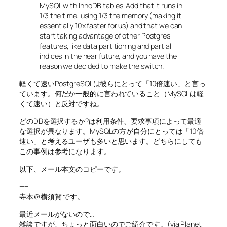
MySQL with InnoDB tables. Add that it runs in
1/3 the time, using 1/3 the memory (making it
essentially 10x faster for us) and that we can
start taking advantage of other Postgres
features, like data partitioning and partial
indices in the near future, and you have the
reason we decided to make the switch.
軽くて速いPostgreSQLは彼らにとって「10倍速い」と言っ
ています。何だか一般的に言われていること（MySQLは軽
くて速い）と反対ですね。
どのDBを選択するか?は利用条件、要求事項によって最適
な選択が異なります。MySQLの方が自分にとっては「10倍
速い」と考えるユーザも多いと思います。どちらにしても
この事例は参考になります。
以下、メール本文のコピーです。
—–
寺本＠横須賀 です。
最近メールがないので…
雑談ですが、ちょっと面白いのでご紹介です。(via Planet