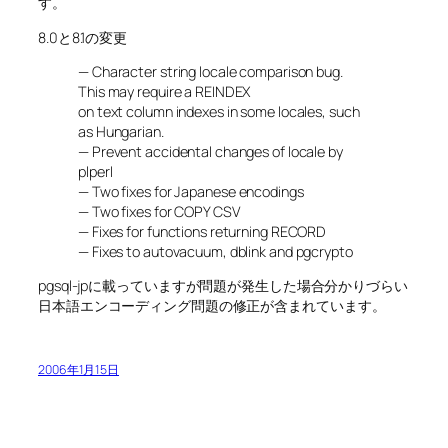
す。
8.0と8.1の変更
— Character string locale comparison bug.
This may require a REINDEX
on text column indexes in some locales, such
as Hungarian.
— Prevent accidental changes of locale by
plperl
— Two fixes for Japanese encodings
— Two fixes for COPY CSV
— Fixes for functions returning RECORD
— Fixes to autovacuum, dblink and pgcrypto
pgsql-jpに載っていますが問題が発生した場合分かりづらい
日本語エンコーディング問題の修正が含まれています。
2006年1月15日