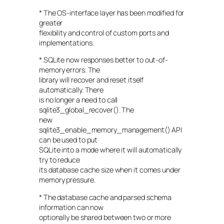
* The OS-interface layer has been modified for
greater
flexibility and control of custom ports and
implementations.
* SQLite now responses better to out-of-
memory errors. The
library will recover and reset itself
automatically. There
is no longer a need to call
sqlite3_global_recover(). The
new
sqlite3_enable_memory_management() API
can be used to put
SQLite into a mode where it will automatically
try to reduce
its database cache size when it comes under
memory pressure.
* The database cache and parsed schema
information can now
optionally be shared between two or more