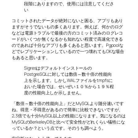
段階にありますので、使用には注意してくださ
い
コミットされたデータが絶対にないと困る、アプリもあり
ますがそうでないもの多くあります。例えば、何かのログ
などは電源トラブルで最後の方のコミット済みのログレコ
ードがいくつか無くなるかも知れない程度で高速化できる
のであれば十分なアプリも多くあると思います。Pgpoolな
どでレプリケーションしているので一つ壊れてもOKな場合
もあると思います。
Sigresはデフォルトインストールの
PostgreSQLに対しては数倍～数十倍の性能向
上を示します。しかしWALファイルをtmpfsに
おいた場合では、せいぜい１０％から１９％程
度の性能向上しか示しません。
「数倍～数十倍の性能向上」だとMySQLより随分速いです
ね。得意・不得意があるので簡単に比較できないですが、
2,3倍でも十分MySQL以上の性能になります。気になるのは
MySQLのBerkeleyDBと比べて安全性がどれくらい犠牲にな
っているか？という点です。そのうち調べよう。