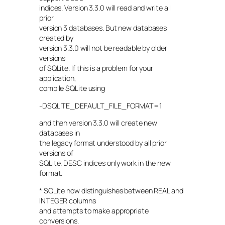
indices. Version 3.3.0 will read and write all
prior
version 3 databases. But new databases
created by
version 3.3.0 will not be readable by older
versions
of SQLite. If this is a problem for your
application,
compile SQLite using
-DSQLITE_DEFAULT_FILE_FORMAT=1
and then version 3.3.0 will create new
databases in
the legacy format understood by all prior
versions of
SQLite. DESC indices only work in the new
format.
* SQLite now distinguishes between REAL and
INTEGER columns
and attempts to make appropriate
conversions.