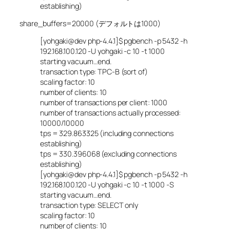
establishing)
share_buffers=20000 (デフォルトは1000)
[yohgaki@dev php-4.4.1]$ pgbench -p 5432 -h
192.168.100.120 -U yohgaki -c 10 -t 1000
starting vacuum…end.
transaction type: TPC-B (sort of)
scaling factor: 10
number of clients: 10
number of transactions per client: 1000
number of transactions actually processed:
10000/10000
tps = 329.863325 (including connections
establishing)
tps = 330.396068 (excluding connections
establishing)
[yohgaki@dev php-4.4.1]$ pgbench -p 5432 -h
192.168.100.120 -U yohgaki -c 10 -t 1000 -S
starting vacuum…end.
transaction type: SELECT only
scaling factor: 10
number of clients: 10