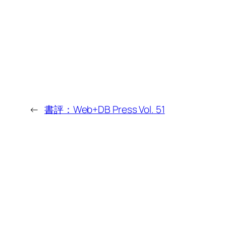
←
書評：Web+DB Press Vol. 51