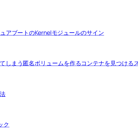
ion、セキュアブートのKernelモジュールのサイン
se upで出来てしまう匿名ボリュームを作るコンテナを見つけ
方法
ロック