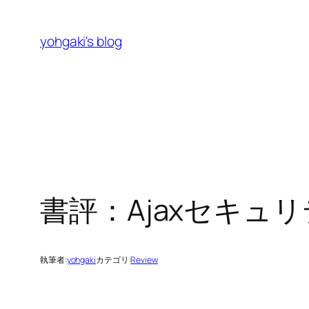
内
容
yohgaki's blog
を
ス
キ
ッ
プ
書評：Ajaxセキュ
執筆者:
yohgaki
カテゴリ:
Review