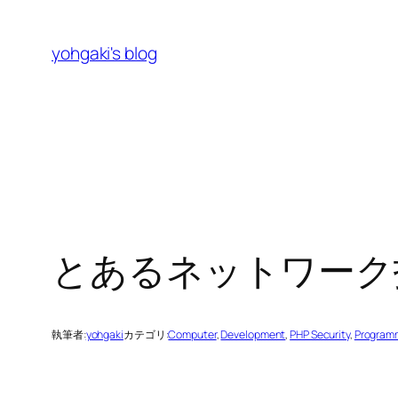
内
容
yohgaki's blog
を
ス
キ
ッ
プ
とあるネットワーク
執筆者:
yohgaki
カテゴリ:
Computer
, 
Development
, 
PHP Security
, 
Program