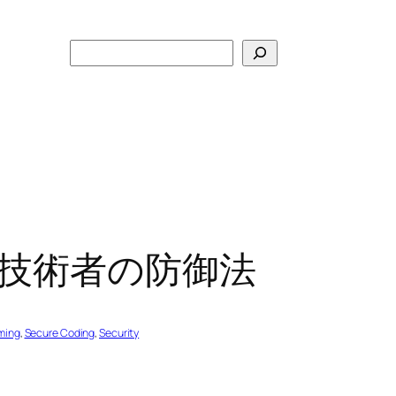
検
索
技術者の防御法
ming
, 
Secure Coding
, 
Security