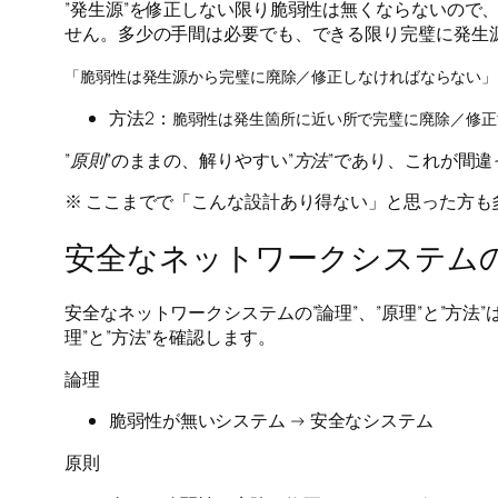
”発生源”を修正しない限り脆弱性は無くならないので
せん。多少の手間は必要でも、できる限り完璧に発生
「脆弱性は発生源から完璧に廃除／修正しなければならない」
方法2：
脆弱性は発生箇所に近い所で完璧に廃除／修正
”
原則
”のままの、解りやすい”
方法
”であり、これが間
※ ここまでで「こんな設計あり得ない」と思った方も
安全なネットワークシステム
安全なネットワークシステムの”論理”、”原理”と”方
理”と”方法”を確認します。
論理
脆弱性が無いシステム → 安全なシステム
原則