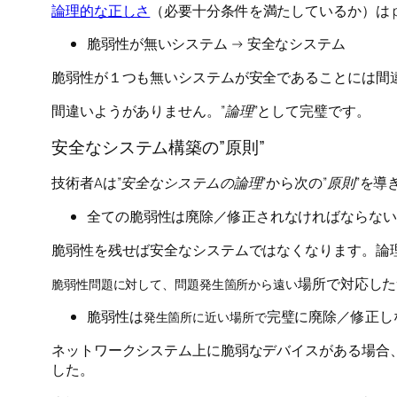
論理的な正しさ
（必要十分条件を満たしているか）は p 
脆弱性が無いシステム → 安全なシステム
脆弱性が１つも無いシステムが安全であることには間
間違いようがありません。”
論理
”として完璧です。
安全なシステム構築の”原則”
技術者Aは”
安全なシステムの論理
”から次の”
原則
”を導
全ての脆弱性は廃除／修正されなければならない
脆弱性を残せば安全なシステムではなくなります。論
場所で対応した
脆弱性問題に対して、問題発生箇所から遠い
脆弱性は
完璧に廃除／修正し
発生箇所に近い場所で
ネットワークシステム上に脆弱なデバイスがある場合
した。