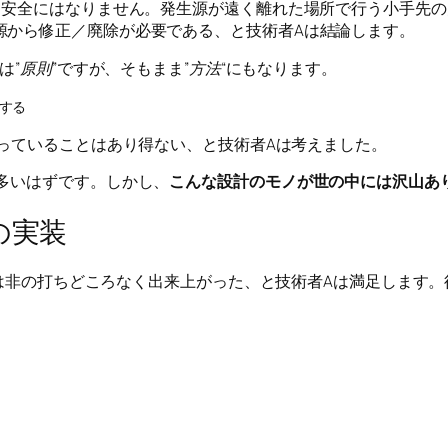
、安全にはなりません。発生源が遠く離れた場所で行う小手先の
源から修正／廃除が必要である、と技術者Aは結論します。
は”
原則”
ですが、そもまま”
方法
“にもなります。
する
違っていることはあり得ない、と技術者Aは考えました。
多いはずです。しかし、
こんな設計のモノが世の中には沢山あ
の実装
法”は非の打ちどころなく出来上がった、と技術者Aは満足します。