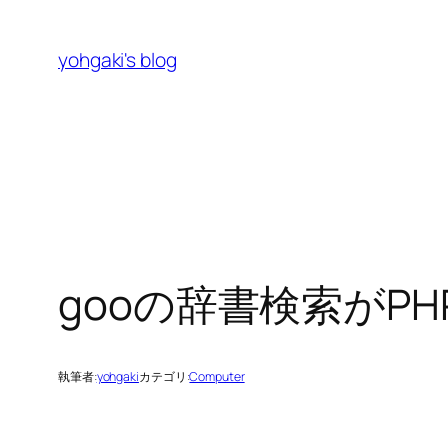
内
容
yohgaki's blog
を
ス
キ
ッ
プ
gooの辞書検索がPH
執筆者:
yohgaki
カテゴリ:
Computer