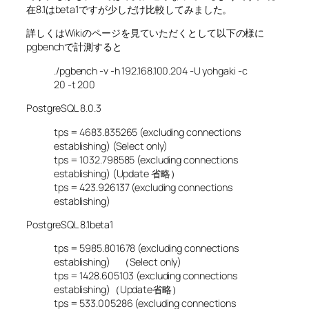
在8.1はbeta1ですが少しだけ比較してみました。
詳しくはWikiのページを見ていただくとして以下の様に
pgbenchで計測すると
./pgbench -v -h 192.168.100.204 -U yohgaki -c
20 -t 200
PostgreSQL 8.0.3
tps = 4683.835265 (excluding connections
establishing) (Select only)
tps = 1032.798585 (excluding connections
establishing) (Update 省略）
tps = 423.926137 (excluding connections
establishing)
PostgreSQL 8.1beta1
tps = 5985.801678 (excluding connections
establishing) （Select only)
tps = 1428.605103 (excluding connections
establishing)（Update省略）
tps = 533.005286 (excluding connections