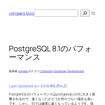
内
容
検
yohgaki's blog
を
索
ス
キ
ッ
プ
PostgreSQL 8.1のパフォ
ーマンス
執筆者:
yohgaki
カテゴリ:
Computer
, 
Database
, 
Development
Last Updated on: 2018年8月14日
PostgreSQLのパフォーマンスはpostgresql.confに大きく影
響されるので、速くなったかどうか判りづらい場合も多い
です。しかし、8.1では確実に速くなっているようです。現