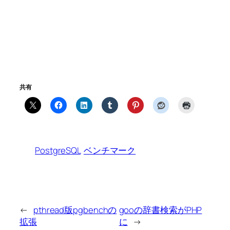
共有
PostgreSQL
ベンチマーク
←
pthread版pgbenchの
gooの辞書検索がPHP
拡張
に
→