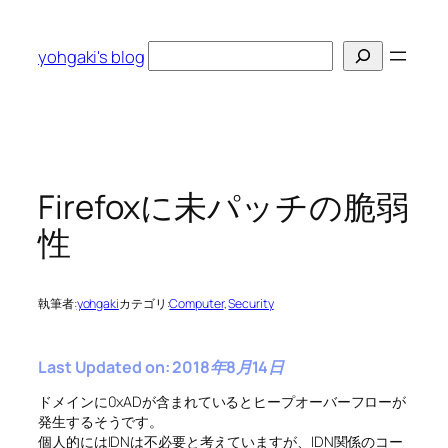
内
容
検
yohgaki's blog
を
索
ス
キ
ッ
プ
Firefoxに未パッチの脆弱
性
執筆者:
yohgaki
カテゴリ:
Computer
, 
Security
Last Updated on: 2018年8月14日
ドメインに0xADが含まれているとヒープオーバーフローが
発生するそうです。
個人的にはIDNは不必要と考えていますが、IDN関係のコー