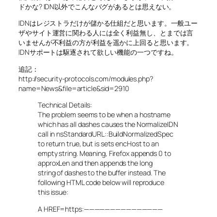
ドかな? IDN以外でこんなバグがあるとは思えない。
IDNはレジストラだけが儲かる仕組だと思います。一般ユー
ザやサイト運営に関わる人には全く利益無し、とまでは言
いませんが不利益の方が利益を遥かに上回ると思います。
IDNサポートは駆逐されて欲しい機能の一つですね。
追記：
http://security-protocols.com/modules.php?
name=News&file=article&sid=2910
Technical Details:
The problem seems to be when a hostname
which has all dashes causes the NormalizeIDN
call in nsStandardURL::BuildNormalizedSpec
to return true, but is sets encHost to an
empty string. Meaning, Firefox appends 0 to
approxLen and then appends the long
string of dashes to the buffer instead. The
following HTML code below will reproduce
this issue:
A HREF=https:———————————————