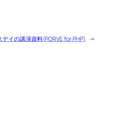
イの講演資料(PORVE for PHP)
→