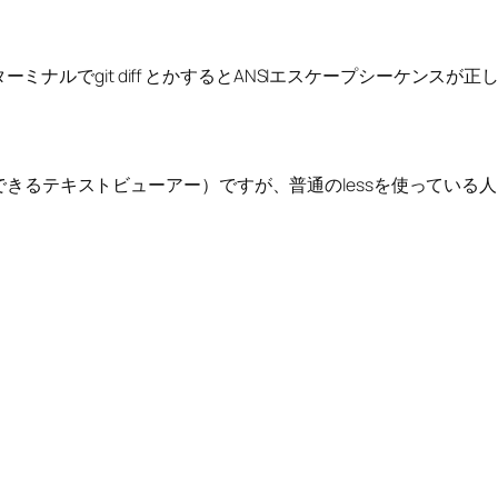
Xのターミナルでgit diff とかするとANSIエスケープシーケンス
表示できるテキストビューアー）ですが、普通のlessを使っている