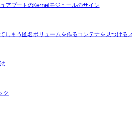
ion、セキュアブートのKernelモジュールのサイン
se upで出来てしまう匿名ボリュームを作るコンテナを見つけ
方法
ロック