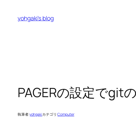
内
容
yohgaki's blog
を
ス
キ
ッ
プ
PAGERの設定でgi
執筆者:
yohgaki
カテゴリ:
Computer