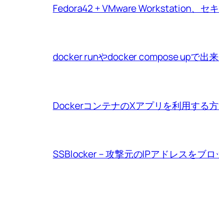
Fedora42 + VMware Workstat
docker runやdocker compo
DockerコンテナのXアプリを利用する
SSBlocker – 攻撃元のIPアドレスをブ