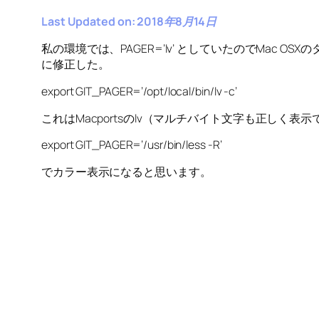
Last Updated on: 2018年8月14日
私の環境では、PAGER=’lv’ としていたのでMac OS
に修正した。
export GIT_PAGER=’/opt/local/bin/lv -c’
これはMacportsのlv（マルチバイト文字も正しく
export GIT_PAGER=’/usr/bin/less -R’
でカラー表示になると思います。