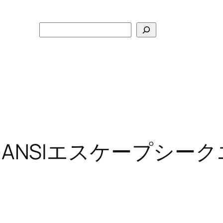
検
索
tのANSIエスケープシー