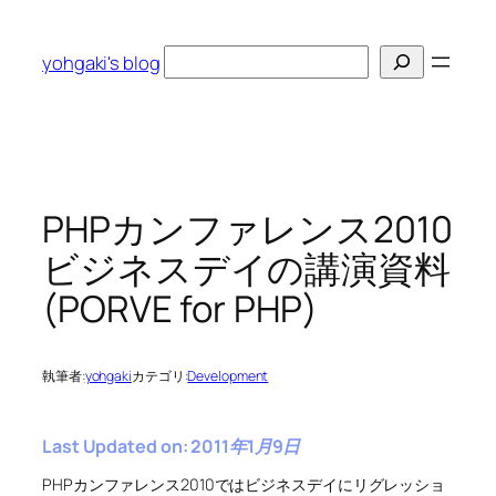
内
容
検
yohgaki's blog
を
索
ス
キ
ッ
プ
PHPカンファレンス2010
ビジネスデイの講演資料
(PORVE for PHP)
執筆者:
yohgaki
カテゴリ:
Development
Last Updated on: 2011年1月9日
PHPカンファレンス2010ではビジネスデイにリグレッショ