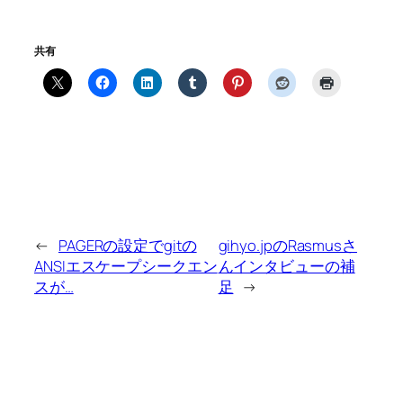
共有
←
PAGERの設定でgitの
gihyo.jpのRasmusさ
ANSIエスケープシークエン
んインタビューの補
スが…
足
→