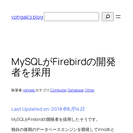
内
容
検
yohgaki's blog
を
索
ス
キ
ッ
プ
MySQLがFirebirdの開発
者を採用
執筆者:
yohgaki
カテゴリ:
Computer
, 
Database
, 
Other
Last Updated on: 2018年8月14日
MySQLがFirebirdの開発者を採用したそうです。
独自の後期のデータベースエンジンを開発してInnodbと