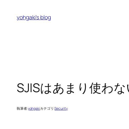
内
容
yohgaki's blog
を
ス
キ
ッ
プ
SJISはあまり使わ
執筆者:
yohgaki
カテゴリ:
Security