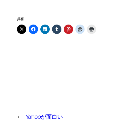
共有
←
Yahooが面白い