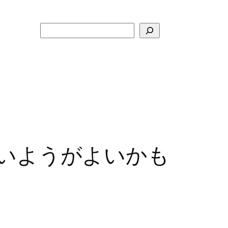
検
索
ないようがよいかも