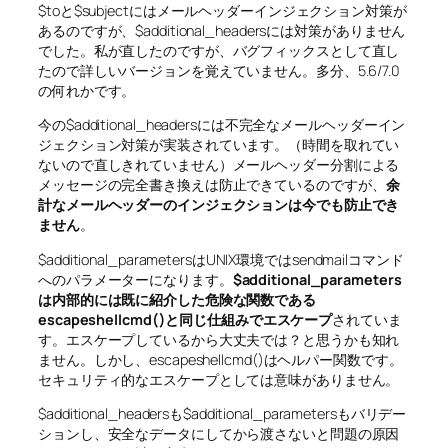
$toと$subjectにはメールヘッダーインジェクション対策が
あるのですが、$additional_headersには対策がありません
でした。私が直したのですが、バグフィックスとして直し
たので詳しいバージョンを覚えていません。多分、5.6/7.0
の何れかです。
今の$additional_headersには不完全なメールヘッダーイン
ジェクション対策が実装されています。（時間を取れてい
ないので直しきれていません）メールヘッダー分割による
メッセージの完全書き換えは防止できているのですが、
余
計なメールヘッダーのインジェクションは今でも防止でき
ません
。
$additional_parametersはUNIX環境ではsendmailコマンド
へのパラメーターになります。
$additional_parameters
は内部的には既に紹介した危険な関数である
escapeshellcmd()と同じ仕組みでエスケープ
されていま
す。エスケープしているから大丈夫では？と思うかも知れ
ません。しかし、escapeshellcmd()はヘルパー関数です。
セキュリティ的なエスケープとしては意味がありません。
$additional_headersも$additional_parametersもバリデー
ションし、安全なデータにしてから渡さないと問題の原因