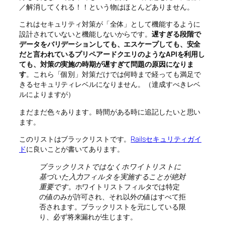
／解消してくれる！！という物はほとんどありません。
これはセキュリティ対策が「全体」として機能するように
設計されていないと機能しないからです。
遅すぎる段階で
データをバリデーションしても、エスケープしても、安全
だと言われているプリペアードクエリのようなAPIを利用し
ても、対策の実施の時期が遅すぎて問題の原因になりま
す
。これら「個別」対策だけでは何時まで経っても満足で
きるセキュリティレベルになりません。（達成すべきレベ
ルによりますが）
まだまだ色々あります。時間がある時に追記したいと思い
ます。
このリストはブラックリストです。
Railsセキュリティガイ
ド
に良いことが書いてあります。
ブラックリストではなくホワイトリストに
基づいた入力フィルタを実施することが絶対
重要です
。ホワイトリストフィルタでは特定
の値のみが許可され、それ以外の値はすべて拒
否されます。ブラックリストを元にしている限
り、必ず将来漏れが生じます。