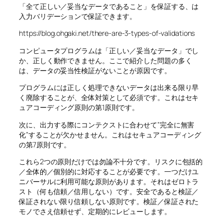
「全て正しい／妥当なデータであること」を保証する、は
入力バリデーションで保証できます。
https://blog.ohgaki.net/there-are-3-types-of-validations
コンピュータプログラムは「正しい／妥当なデータ」でし
か、正しく動作できません。ここで紹介した問題の多く
は、データの妥当性検証がないことが原因です。
プログラムには正しく処理できないデータは出来る限り早
く廃除することが、全体対策として必須です。これはセキ
ュアコーディング原則の第1原則です。
次に、出力する際にコンテクストに合わせて”完全に無害
化”することが欠かせません。これはセキュアコーディング
の第7原則です。
これら2つの原則だけでは勿論不十分です。リスクに包括的
／全体的／個別的に対応することが必要です。一つだけユ
ニバーサルに利用可能な原則があります。それはゼロトラ
スト（何も信頼／信用しない）です。安全であると検証／
保証されない限り信頼しない原則です。検証／保証された
モノでさえ信頼せず、定期的にレビューします。