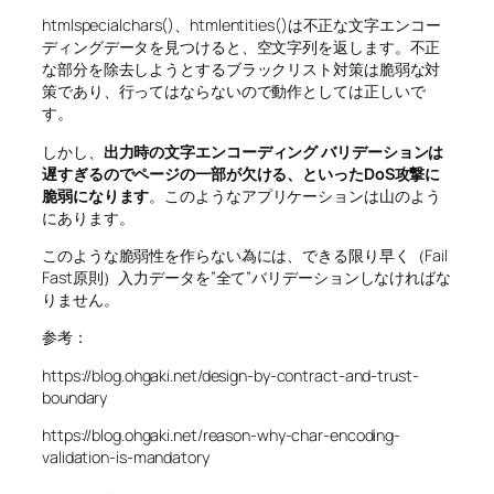
htmlspecialchars()、htmlentities()は不正な文字エンコー
ディングデータを見つけると、空文字列を返します。不正
な部分を除去しようとするブラックリスト対策は脆弱な対
策であり、行ってはならないので動作としては正しいで
す。
しかし、
出力時の文字エンコーディング バリデーションは
遅すぎるのでページの一部が欠ける、といったDoS攻撃に
脆弱になります
。このようなアプリケーションは山のよう
にあります。
このような脆弱性を作らない為には、できる限り早く（Fail
Fast原則）入力データを”全て”バリデーションしなければな
りません。
参考：
https://blog.ohgaki.net/design-by-contract-and-trust-
boundary
https://blog.ohgaki.net/reason-why-char-encoding-
validation-is-mandatory