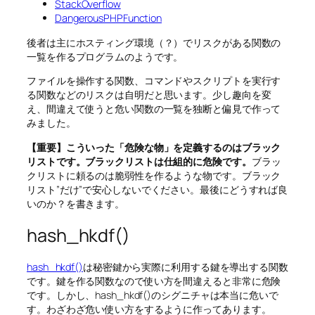
StackOverflow
DangerousPHPFunction
後者は主にホスティング環境（？）でリスクがある関数の
一覧を作るプログラムのようです。
ファイルを操作する関数、コマンドやスクリプトを実行す
る関数などのリスクは自明だと思います。少し趣向を変
え、間違えて使うと危い関数の一覧を独断と偏見で作って
みました。
【重要】こういった「危険な物」を定義するのはブラック
リストです。ブラックリストは仕組的に危険です。
ブラッ
クリストに頼るのは脆弱性を作るような物です。ブラック
リスト”だけ”で安心しないでください。最後にどうすれば良
いのか？を書きます。
hash_hkdf()
hash_hkdf()
は秘密鍵から実際に利用する鍵を導出する関数
です。鍵を作る関数なので使い方を間違えると非常に危険
です。しかし、hash_hkdf()のシグニチャは本当に危いで
す。わざわざ危い使い方をするように作ってあります。