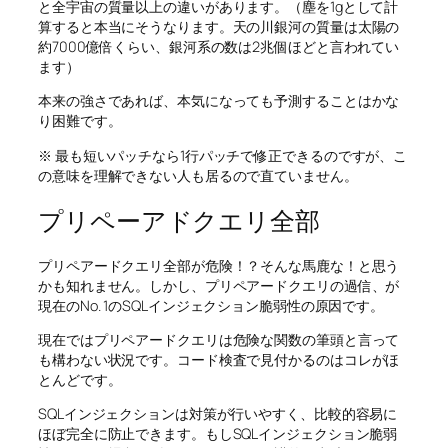
と全宇宙の質量以上の違いがあります。（塵を1gとして計
算すると本当にそうなります。天の川銀河の質量は太陽の
約7000億倍くらい、銀河系の数は2兆個ほどと言われてい
ます）
本来の強さであれば、本気になっても予測することはかな
り困難です。
※ 最も短いパッチなら1行パッチで修正できるのですが、こ
の意味を理解できない人も居るので直ていません。
プリペーアドクエリ全部
プリペアードクエリ全部が危険！？そんな馬鹿な！と思う
かも知れません。しかし、プリペアードクエリの過信、が
現在のNo. 1のSQLインジェクション脆弱性の原因です。
現在ではプリペアードクエリは危険な関数の筆頭と言って
も構わない状況です。コード検査で見付かるのはコレがほ
とんどです。
SQLインジェクションは対策が行いやすく、比較的容易に
ほぼ完全に防止できます。もしSQLインジェクション脆弱