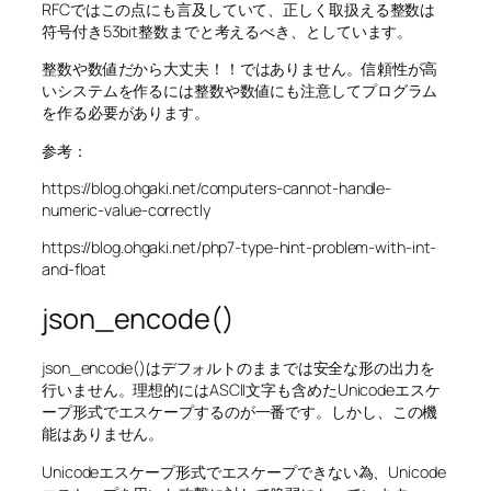
RFCではこの点にも言及していて、正しく取扱える整数は
符号付き53bit整数までと考えるべき、としています。
整数や数値だから大丈夫！！ではありません。信頼性が高
いシステムを作るには整数や数値にも注意してプログラム
を作る必要があります。
参考：
https://blog.ohgaki.net/computers-cannot-handle-
numeric-value-correctly
https://blog.ohgaki.net/php7-type-hint-problem-with-int-
and-float
json_encode()
json_encode()はデフォルトのままでは安全な形の出力を
行いません。理想的にはASCII文字も含めたUnicodeエスケ
ープ形式でエスケープするのが一番です。しかし、この機
能はありません。
Unicodeエスケープ形式でエスケープできない為、Unicode