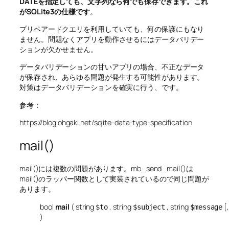
DATEを指定しても、文字列なら何でも保存できます。これ
がSQLite3の仕様です
。
プリペアードクエリを利用していても、何の保護にもなり
ません。問題なくアプリを動作させるにはデータバリデー
ションが欠かせません。
データバリデーションの甘いアプリの場合、不正なデータ
が保存され、あらゆる問題が発生する可能性があります。
対策はデータバリデーションを確実に行う、です。
参考：
https://blog.ohgaki.net/sqlite-data-type-specification
mail()
mail()には複数の問題があります。mb_send_mail()は
mail()のラッパー関数として実装されているので同じ問題が
あります。
bool
mail
(
string
,
string
,
string
[
$to
$subject
$message
)