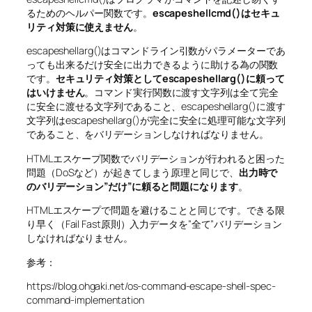
るためのヘルパー関数です。
escapeshellcmd()はセキュ
リティ対策に使えません
。
escapeshellarg()はコマンドライン引数がパラメーターであ
っても出来るだけ安全に出力できるように助ける為の関数
です。
セキュリティ対策としてescapeshellarg()に頼って
はいけません
。コマンド実行関数に渡す文字列は全て完全
に安全に渡せる文字列であること、escapeshellarg()に渡す
文字列はescapeshellarg()が完全に安全に処理可能な文字列
であること、をバリデーションしなければなりません。
HTMLエスケープ関数でバリデーションが行われると困った
問題（DoSなど）が起きてしまう原理と同じで、
出力時で
のバリデーション”だけ”に頼ると問題になります
。
HTMLエスケープで問題を避けることと同じです。できる限
り早く（Fail Fast原則）入力データを”全て”バリデーション
しなければなりません。
参考：
https://blog.ohgaki.net/os-command-escape-shell-spec-
command-implementation