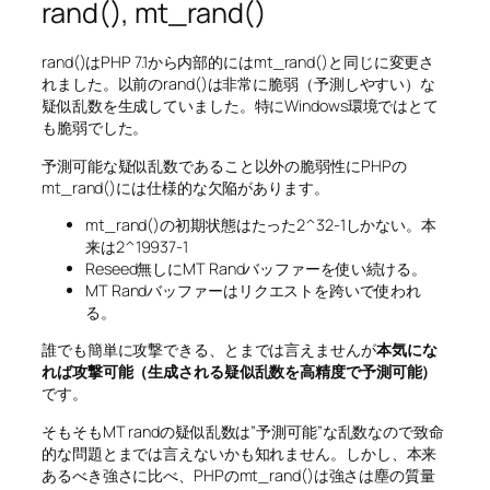
rand(), mt_rand()
rand()はPHP 7.1から内部的にはmt_rand()と同じに変更さ
れました。以前のrand()は非常に脆弱（予測しやすい）な
疑似乱数を生成していました。特にWindows環境ではとて
も脆弱でした。
予測可能な疑似乱数であること以外の脆弱性にPHPの
mt_rand()には仕様的な欠陥があります。
mt_rand()の初期状態はたった2^32-1しかない。本
来は2^19937-1
Reseed無しにMT Randバッファーを使い続ける。
MT Randバッファーはリクエストを跨いで使われ
る。
誰でも簡単に攻撃できる、とまでは言えませんが
本気にな
れば攻撃可能（生成される疑似乱数を高精度で予測可能）
です。
そもそもMT randの疑似乱数は”予測可能”な乱数なので致命
的な問題とまでは言えないかも知れません。しかし、本来
あるべき強さに比べ、PHPのmt_rand()は強さは塵の質量