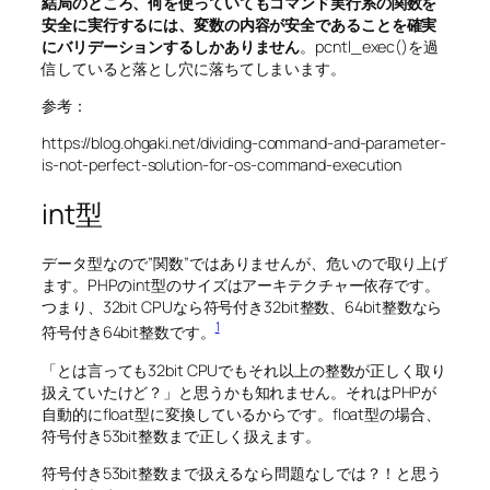
結局のところ、何を使っていてもコマンド実行系の関数を
安全に実行するには、変数の内容が安全であることを確実
にバリデーションするしかありません
。pcntl_exec()を過
信していると落とし穴に落ちてしまいます。
参考：
https://blog.ohgaki.net/dividing-command-and-parameter-
is-not-perfect-solution-for-os-command-execution
int型
データ型なので”関数”ではありませんが、危いので取り上げ
ます。PHPのint型のサイズはアーキテクチャー依存です。
つまり、32bit CPUなら符号付き32bit整数、64bit整数なら
1
符号付き64bit整数です。
「とは言っても32bit CPUでもそれ以上の整数が正しく取り
扱えていたけど？」と思うかも知れません。それはPHPが
自動的にfloat型に変換しているからです。float型の場合、
符号付き53bit整数まで正しく扱えます。
符号付き53bit整数まで扱えるなら問題なしでは？！と思う