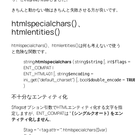
きちんと動かない物はきちんと失敗させる方が良いです。
htmlspecialchars()、
htmlentities()
htmlspecialchars()、htmlentities()は何も考えないで使う
と危険な関数です。
string
htmlspecialchars
(
string
[,
int
=
$string
$flags
ENT_COMPAT |
ENT_HTML401
[,
string
=
$encoding
ini_get(“default_charset”)
[,
bool
=
$double_encode
TRU
)
不十分なエンティティ化
$flagsオプション引数でHTMLエンティティ化する文字を指
定しますが、ENT_COMPATは
‘ (シングルクオート) をエン
ティティ化しません
。
$tag = “<tag attr=’”. htmlspecialchars($var)