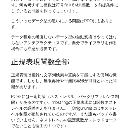
す。何も考えずに整数は符号付き64bit整数、を前提条件に
していると問題を作ってしまいます。
こういったデータ型の違いによる問題はPDOにもありま
す。
データ種別の考慮しないデータ型の自動変換はやってはな
らないアンチプラクティスです。自分でライブラリを作る
場合にも注意が必要です。
正規表現関数全部
正規表現は複雑な文字列検索や置換を可能にする便利な機
能です。しかし、無限再帰や半無限再帰が可能といった問
題があります。
PCREには一応対策（ネストレベル、バックリファレンス制
限）があるのですが、mbstringの正規表現には関数ネスト
レベルの調整さえありません。（Onigurumaにはネストレ
ベル制限が追加されているのですが、まだ誰もパッチを書
いていません。ネストレベルの設定変数がスレッドセーフ
でないことも理由の１つです）