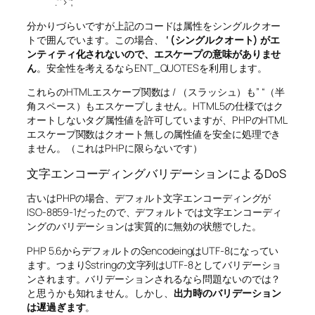
.”‘>”;
分かりづらいですが上記のコードは属性をシングルクオー
トで囲んでいます。この場合、
‘ (シングルクオート) がエ
ンティティ化されないので、エスケープの意味がありませ
ん
。安全性を考えるならENT_QUOTESを利用します。
これらのHTMLエスケープ関数は / （スラッシュ）も” “（半
角スペース）もエスケープしません。HTML5の仕様ではク
オートしないタグ属性値を許可していますが、PHPのHTML
エスケープ関数はクオート無しの属性値を安全に処理でき
ません。（これはPHPに限らないです）
文字エンコーディングバリデーションによるDoS
古いはPHPの場合、デフォルト文字エンコーディングが
ISO-8859-1だったので、デフォルトでは文字エンコーディ
ングのバリデーションは実質的に無効の状態でした。
PHP 5.6からデフォルトの$encodeingはUTF-8になってい
ます。つまり$stringの文字列はUTF-8としてバリデーショ
ンされます。バリデーションされるなら問題ないのでは？
と思うかも知れません。しかし、
出力時のバリデーション
は遅過ぎます
。