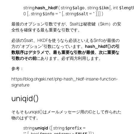
string
hash_hkdf
(
string
,
string
[,
int
$algo
$ikm
$lengt
0
[,
string
= ”
[,
string
= ”
]]] )
$info
$salt
最後のオプション引数ですが、$saltは秘密鍵（$ikm）の安
全性を確保する最も重要な引数です。
必須の$salt、HKDFを使うなら必須といえる$infoが最後の
方の”オプション”引数になっています。
hash_hkdf()の引
数順序はデタラメで、最も重要な引数が最後、次に重要な
引数のその前
にあります。必ず両方利用します。
参考：
https://blog.ohgaki.net/php-hash_hkdf-insane-function-
signature
uniqid()
そもそもuniqid()はメールメッセージ用のIDとして作られた
物のはずです。
string
uniqid
([
string
=
$prefix
“”
[,
bool
=
]] )
$more_entropy
FALSE