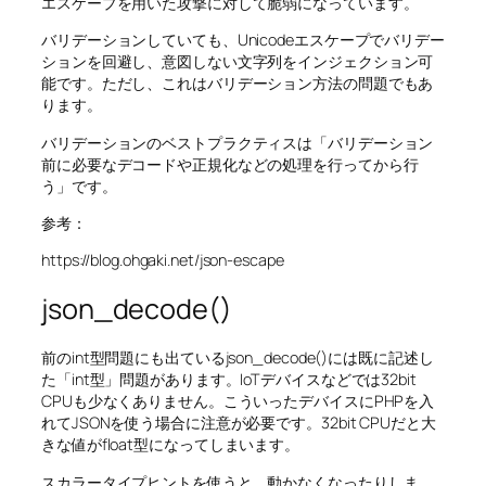
エスケープを用いた攻撃に対して脆弱になっています。
バリデーションしていても、Unicodeエスケープでバリデー
ションを回避し、意図しない文字列をインジェクション可
能です。ただし、これはバリデーション方法の問題でもあ
ります。
バリデーションのベストプラクティスは「バリデーション
前に必要なデコードや正規化などの処理を行ってから行
う」です。
参考：
https://blog.ohgaki.net/json-escape
json_decode()
前のint型問題にも出ているjson_decode()には既に記述し
た「int型」問題があります。IoTデバイスなどでは32bit
CPUも少なくありません。こういったデバイスにPHPを入
れてJSONを使う場合に注意が必要です。32bit CPUだと大
きな値がfloat型になってしまいます。
スカラータイプヒントを使うと、動かなくなったりしま