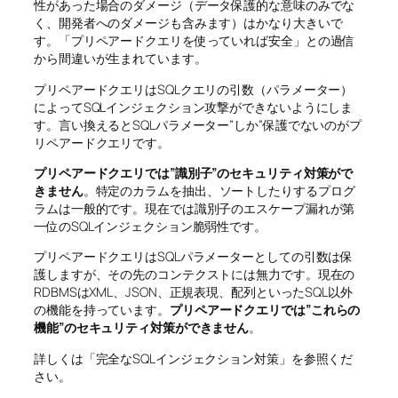
性があった場合のダメージ（データ保護的な意味のみでな
く、開発者へのダメージも含みます）はかなり大きいで
す。「プリペアードクエリを使っていれば安全」との過信
から間違いが生まれています。
プリペアードクエリはSQLクエリの引数（パラメーター）
によってSQLインジェクション攻撃ができないようにしま
す。言い換えるとSQLパラメーター”しか”保護でないのがプ
リペアードクエリです。
プリペアードクエリでは”識別子”のセキュリティ対策がで
きません
。特定のカラムを抽出、ソートしたりするプログ
ラムは一般的です。現在では識別子のエスケープ漏れが第
一位のSQLインジェクション脆弱性です。
プリペアードクエリはSQLパラメーターとしての引数は保
護しますが、その先のコンテクストには無力です。現在の
RDBMSはXML、JSON、正規表現、配列といったSQL以外
の機能を持っています。
プリペアードクエリでは”これらの
機能”のセキュリティ対策ができません
。
詳しくは「完全なSQLインジェクション対策」を参照くだ
さい。