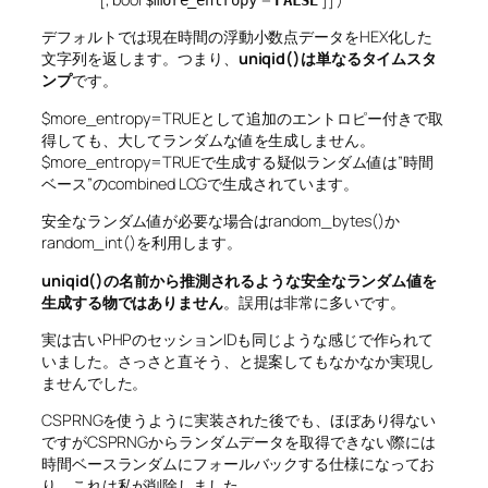
デフォルトでは現在時間の浮動小数点データをHEX化した
文字列を返します。つまり、
uniqid()は単なるタイムスタ
ンプ
です。
$more_entropy=TRUEとして追加のエントロピー付きで取
得しても、大してランダムな値を生成しません。
$more_entropy=TRUEで生成する疑似ランダム値は”時間
ベース”のcombined LCGで生成されています。
安全なランダム値が必要な場合はrandom_bytes()か
random_int()を利用します。
uniqid()の名前から推測されるような安全なランダム値を
生成する物ではありません
。誤用は非常に多いです。
実は古いPHPのセッションIDも同じような感じで作られて
いました。さっさと直そう、と提案してもなかなか実現し
ませんでした。
CSPRNGを使うように実装された後でも、ほぼあり得ない
ですがCSPRNGからランダムデータを取得できない際には
時間ベースランダムにフォールバックする仕様になってお
り、これは私が削除しました。