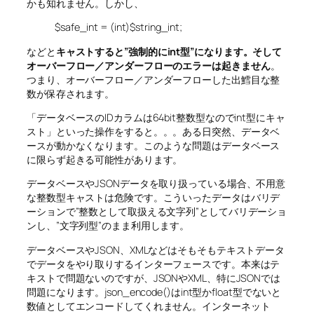
かも知れません。しかし、
$safe_int = (int)$string_int;
などと
キャストすると”強制的にint型”になります。そして
オーバーフロー／アンダーフローのエラーは起きません
。
つまり、オーバーフロー／アンダーフローした出鱈目な整
数が保存されます。
「データベースのIDカラムは64bit整数型なのでint型にキャ
スト」といった操作をすると。。。ある日突然、データベ
ースが動かなくなります。このような問題はデータベース
に限らず起きる可能性があります。
データベースやJSONデータを取り扱っている場合、不用意
な整数型キャストは危険です。こういったデータはバリデ
ーションで”整数として取扱える文字列”としてバリデーショ
ンし、”文字列型”のまま利用します。
データベースやJSON、XMLなどはそもそもテキストデータ
でデータをやり取りするインターフェースです。本来はテ
キストで問題ないのですが、JSONやXML、特にJSONでは
問題になります。json_encode()はint型かfloat型でないと
数値としてエンコードしてくれません。インターネット