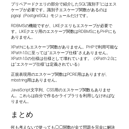
プリペアードクエリの部分で紹介したSQL”識別子”にはエス
ケープが必要です。識別子エスケープ関数があるのは
pgsql（PostgreSQL）モジュールだけです。
RDBMSの機能ですが、LIKEクエリもエスケープが必要で
す。LIKEクエリ用のエスケープ関数はRDBMSにもPHPにも
ありません。
XPathにもエスケープ関数がありません。PHPで利用可能な
XPath 1.0に至っては”エスケープ仕様”さえありません。
XPath 1.0の仕様は仕様として壊れています。（XPath 2.0に
は”エスケープ仕様”は定義されている）
正規表現用のエスケープ関数はPCRE用はありますが、
mbstring用はありません。
JavaScript文字列、CSS用のエスケープ関数もありませ
ん。これらは自分で作るかライブラリを利用しなければな
りません。
まとめ
何も考えないで使っても◯◯関数が全て問題を完全に解決