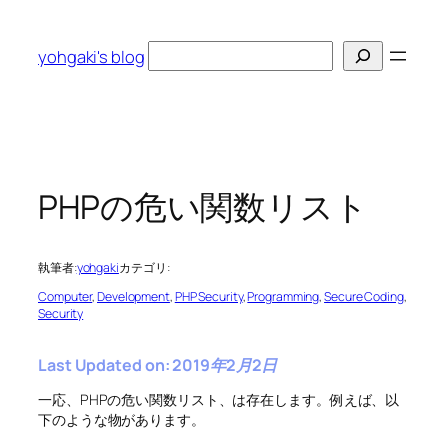
内
容
検
yohgaki's blog
を
索
ス
キ
ッ
プ
PHPの危い関数リスト
執筆者:
yohgaki
カテゴリ:
Computer
, 
Development
, 
PHP Security
, 
Programming
, 
Secure Coding
, 
Security
Last Updated on: 2019年2月2日
一応、PHPの危い関数リスト、は存在します。例えば、以
下のような物があります。