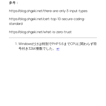
参考：
https://blog.ohgaki.net/there-are-only-3-input-types
https://blog.ohgaki.net/cert-top-10-secure-coding-
standard
https://blog.ohgaki.net/what-is-zero-trust
Windowsだけは特別でPHP 5.6までCPUに関わらず符
号付き32bit整数でした。
↩