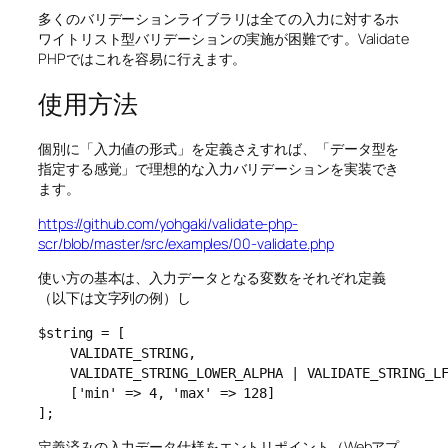
多くのバリデーションライブラリは全ての入力に対するホ
ワイトリスト型バリデーションの実施が困難です。Validate
PHPではこれを容易に行えます。
使用方法
個別に「入力値の形式」を定義さえすれば、「データ型を
指定する感覚」で理想的な入力バリデーションを実装でき
ます。
https://github.com/yohgaki/validate-php-
scr/blob/master/src/examples/00-validate.php
使い方の基本は、入力データとなる変数をそれぞれ定義
（以下は文字列の例）し
$string = [

    VALIDATE_STRING,

    VALIDATE_STRING_LOWER_ALPHA | VALIDATE_STRING_LF
    ['min' => 4, 'max' => 128]

定義済みの入力データ仕様をエントリポイント（Webアプ