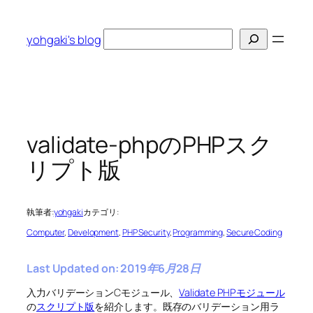
内
容
検
yohgaki's blog
を
索
ス
キ
ッ
プ
validate-phpのPHPスク
リプト版
執筆者:
yohgaki
カテゴリ:
Computer
, 
Development
, 
PHP Security
, 
Programming
, 
Secure Coding
Last Updated on: 2019年6月28日
入力バリデーションCモジュール、
Validate PHPモジュール
の
スクリプト版
を紹介します。既存のバリデーション用ラ