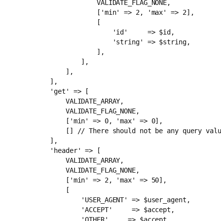
                    VALIDATE_FLAG_NONE,

                    ['min' => 2, 'max' => 2],

                    [

                        'id'     => $id,

                        'string' => $string,

                    ],

                ],

            ],

        ],

        'get' => [

            VALIDATE_ARRAY,

            VALIDATE_FLAG_NONE,

            ['min' => 0, 'max' => 0],

            [] // There should not be any query valu
        ],

        'header' => [

            VALIDATE_ARRAY,

            VALIDATE_FLAG_NONE,

            ['min' => 2, 'max' => 50],

            [

                'USER_AGENT' => $user_agent,

                'ACCEPT'     => $accept,

                'OTHER'     => $accept,
