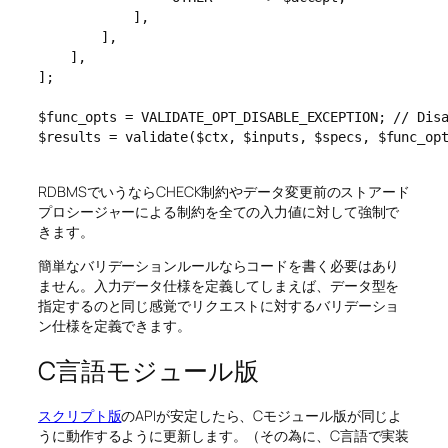
            ],

        ],

    ],

];

$func_opts = VALIDATE_OPT_DISABLE_EXCEPTION; // Disa
$results = validate($ctx, $inputs, $specs, $func_opt
RDBMSでいうならCHECK制約やデータ変更前のストアード
プロシージャーによる制約を全ての入力値に対して強制で
きます。
簡単なバリデーションルールならコードを書く必要はあり
ません。入力データ仕様を定義してしまえば、データ型を
指定するのと同じ感覚でリクエストに対するバリデーショ
ン仕様を定義できます。
C言語モジュール版
スクリプト版
のAPIが安定したら、Cモジュール版が同じよ
うに動作するように更新します。（その為に、C言語で実装