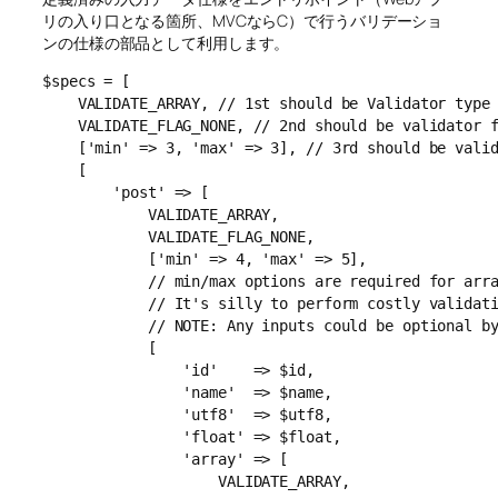
リの入り口となる箇所、MVCならC）で行うバリデーショ
ンの仕様の部品として利用します。
$specs = [

    VALIDATE_ARRAY, // 1st should be Validator type

    VALIDATE_FLAG_NONE, // 2nd should be validator f
    ['min' => 3, 'max' => 3], // 3rd should be valid
    [

        'post' => [

            VALIDATE_ARRAY,

            VALIDATE_FLAG_NONE,

            ['min' => 4, 'max' => 5],

            // min/max options are required for arra
            // It's silly to perform costly validati
            // NOTE: Any inputs could be optional by
            [

                'id'    => $id,

                'name'  => $name,

                'utf8'  => $utf8,

                'float' => $float,

                'array' => [

                    VALIDATE_ARRAY,
