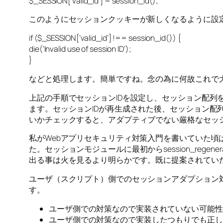
$_SESSION[‘vaild_id’] = session_id();
このようにセッションクッキーが新しくなるように設
if ($_SESSION[‘valid_id’] !== session_id()) {
die(‘Invalid use of session ID’);
}
などと処理します。簡単ですね。念の為に何故これで
上記の手順でセッションIDを設定し、セッション配列
ます。セッションIDが再生成された後、セッション配
いかチェックすると、アダプティブでない厳格なセッ
私がWebアプリセキュリティ対策入門を書いていた頃
た。セッションモジュールに最初からsession_re
出る事は火を見るより明らかです。既に提案されてい
ユーザ（スクリプト）側でのセッションアダプション
す。
ユーザ側での対策なので実装されていない可能性
ユーザ側での対策なので実装したつもりでも正し