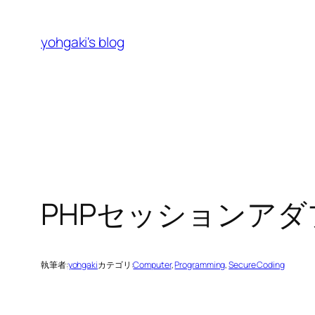
内
容
yohgaki's blog
を
ス
キ
ッ
プ
PHPセッションア
執筆者:
yohgaki
カテゴリ:
Computer
, 
Programming
, 
Secure Coding