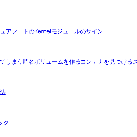
ion、セキュアブートのKernelモジュールのサイン
se upで出来てしまう匿名ボリュームを作るコンテナを見つけ
方法
ロック