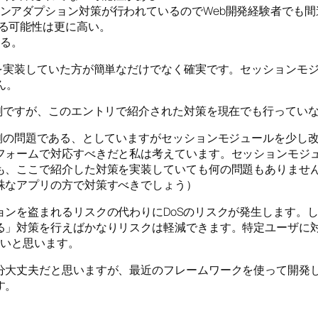
c）ではセッションアダプション対策が行われているのでWeb開発経験者で
える可能性は更に高い。
る。
策を実装していた方が簡単なだけでなく確実です。セッションモ
せん。
推測ですが、このエントリで紹介された対策を現在でも行ってい
ザ側の問題である、としていますがセッションモジュールを少し
フォームで対応すべきだと私は考えています。セッションモジュ
も、ここで紹介した対策を実装していても何の問題もありませ
殊なアプリの方で対策すべきでしょう）
ョンを盗まれるリスクの代わりにDoSのリスクが発生します。
る」対策を行えばかなりリスクは軽減できます。特定ユーザに対
ないと思います。
分大丈夫だと思いますが、最近のフレームワークを使って開発し
す。