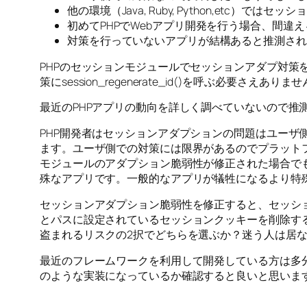
他の環境（Java, Ruby, Python,et
初めてPHPでWebアプリ開発を行う場合、間違
対策を行っていないアプリが結構あると推測され
PHPのセッションモジュールでセッションアダプ対
策にsession_regenerate_id()を呼ぶ必要さえありま
最近のPHPアプリの動向を詳しく調べていないので
PHP開発者はセッションアダプションの問題はユー
ます。ユーザ側での対策には限界があるのでプラット
モジュールのアダプション脆弱性が修正された場合で
殊なアプリです。一般的なアプリが犠牲になるより特
セッションアダプション脆弱性を修正すると、セッシ
とパスに設定されているセッションクッキーを削除す
盗まれるリスクの2択でどちらを選ぶか？迷う人は居
最近のフレームワークを利用して開発している方は多
のような実装になっているか確認すると良いと思いま