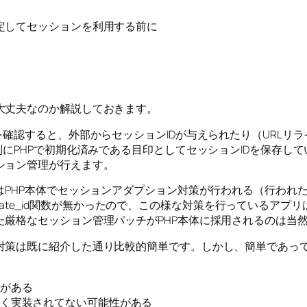
定してセッションを利用する前に
大丈夫なのか解説しておきます。
を確認すると、外部からセッションIDが与えられたり（URLリ
列にPHPで初期化済みである目印としてセッションIDを保存し
ション管理が行えます。
はPHP本体でセッションアダプション対策が行われる（行われ
generate_id関数が無かったので、この様な対策を行っている
た厳格なセッション管理パッチがPHP本体に採用されるのは当
対策は既に紹介した通り比較的簡単です。しかし、簡単であっ
がある
く実装されてない可能性がある