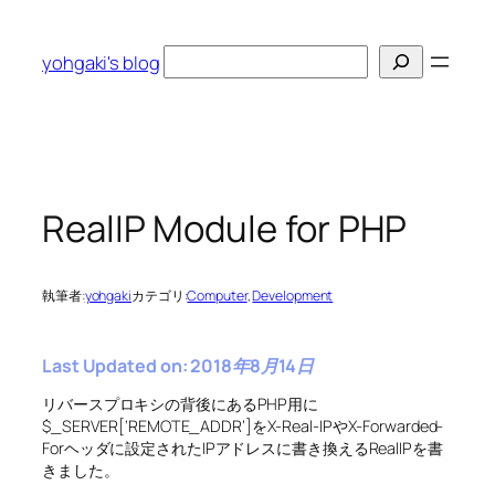
内
容
検
yohgaki's blog
を
索
ス
キ
ッ
プ
RealIP Module for PHP
執筆者:
yohgaki
カテゴリ:
Computer
, 
Development
Last Updated on: 2018年8月14日
リバースプロキシの背後にあるPHP用に
$_SERVER[‘REMOTE_ADDR’]をX-Real-IPやX-Forwarded-
Forヘッダに設定されたIPアドレスに書き換えるRealIPを書
きました。