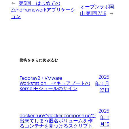
←
第3回 はじめての
オープンラボ岡
ZendFrameworkアプリケーシ
山 第1回 7/18
→
ョン
投稿をさらに読み込む
2025
Fedora42 + VMware
Workstation、セキュアブートの
年10月
Kernelモジュールのサイン
23日
2025
docker runやdocker compose upで
年10
出来てしまう匿名ボリュームを作
月15
るコンテナを見つけるスクリプト