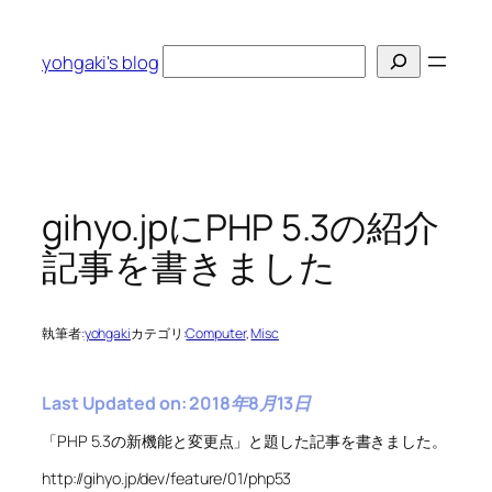
内
容
検
yohgaki's blog
を
索
ス
キ
ッ
プ
gihyo.jpにPHP 5.3の紹介
記事を書きました
執筆者:
yohgaki
カテゴリ:
Computer
, 
Misc
Last Updated on: 2018年8月13日
「PHP 5.3の新機能と変更点」と題した記事を書きました。
http://gihyo.jp/dev/feature/01/php53