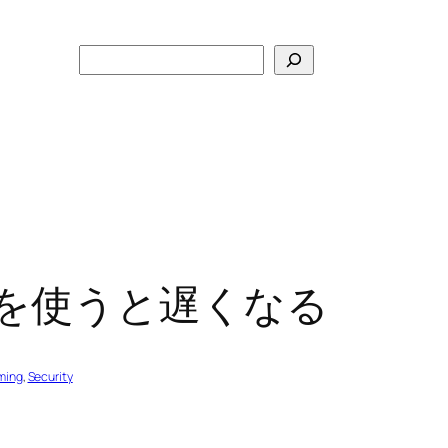
検
索
トを使うと遅くなる
ming
, 
Security