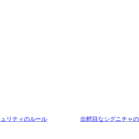
bセキュリティのルール
出鱈目なシグニチャのh