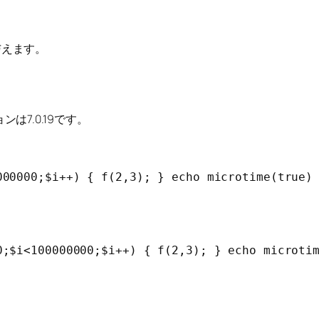
与えます。
7.0.19です。
00000;$i++) { f(2,3); } echo microtime(true) 
;$i<100000000;$i++) { f(2,3); } echo microtim