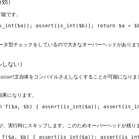
有効）
可能です。
s_int($a)); assert(is_int($b)); return $a + $b
t関数でデータ型チェックをしているので大きなオーバーヘッドがあ
イルしない）
ることにより、assert文自体をコンパイルさえしなくすることが可能に
結果になります。
n f($a, $b) { assert(is_int($a)); assert(is_in
はしますが、実行時にスキップします。このためオーバーヘッドが残り
 f($a, $b) { assert(is_int($a)); assert(is_int