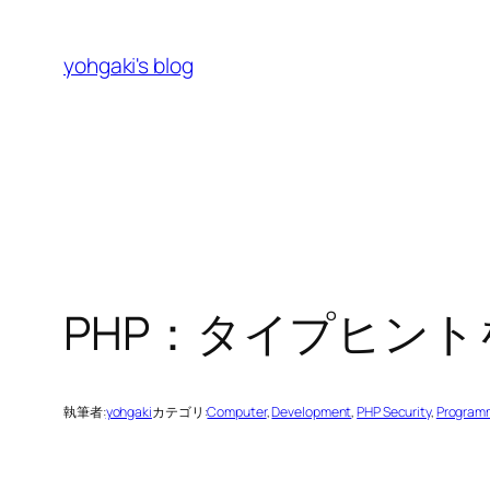
内
容
yohgaki's blog
を
ス
キ
ッ
プ
PHP：タイプヒン
執筆者:
yohgaki
カテゴリ:
Computer
, 
Development
, 
PHP Security
, 
Program