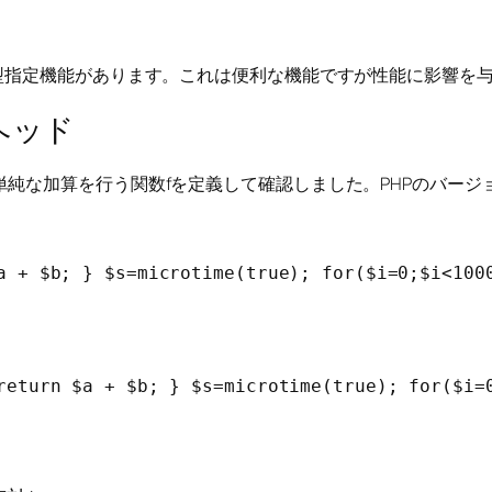
型指定機能があります。これは便利な機能ですが性能に影響を
ヘッド
な加算を行う関数fを定義して確認しました。PHPのバージョンは
a + $b; } $s=microtime(true); for($i=0;$i<1000
return $a + $b; } $s=microtime(true); for($i=0