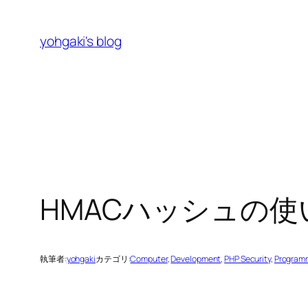
内
容
yohgaki's blog
を
ス
キ
ッ
プ
HMACハッシュの
執筆者:
yohgaki
カテゴリ:
Computer
, 
Development
, 
PHP Security
, 
Program