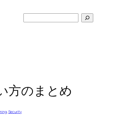
検
索
使い方のまとめ
ming
, 
Security