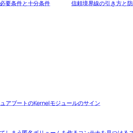
必要条件と十分条件
信頼境界線の引き方と防
ion、セキュアブートのKernelモジュールのサイン
se upで出来てしまう匿名ボリュームを作るコンテナを見つけ