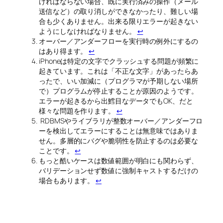
ければならない場合、既に実行済みの操作（メール
送信など）の取り消しができなかったり、難しい場
合も少くありません。出来る限りエラーが起きない
ようにしなければなりません。
↩
オーバー／アンダーフローを実行時の例外にするの
はあり得ます。
↩
iPhoneは特定の文字でクラッシュする問題が頻繁に
起きています。これは「不正な文字」があったらあ
ったで、いい加減に（プログラマが予期しない場所
で）プログラムが停止することが原因のようです。
エラーが起きるから出鱈目なデータでもOK、だと
様々な問題を作ります。
↩
RDBMSやライブラリが整数オーバー／アンダーフロ
ーを検出してエラーにすることは無意味ではありま
せん。多層的にバグや脆弱性を防止するのは必要な
ことです。
↩
もっと酷いケースは数値範囲が明白にも関わらず、
バリデーションせず数値に強制キャストするだけの
場合もあります。
↩