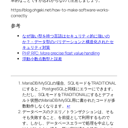
本的なことですが忘れがちなので注意しましょう。
https://blog.ohgaki.net/how-to-make-software-works-
correctly
参考
なぜ強い型を持つ言語はセキュリティ的に強いの
か？ – データ型のバリデーションと構造化されたセ
キュリティ対策
PHP RFC: More precise float value handling
浮動小数点数型と誤差
MariaDB/MySQLの場合、SQLモードをTRADITIONAL
にすると、PostgreSQLと同様にエラーにできます。
ただし、SQLモードをTRADITIONALにするとデフォ
ルト状態のMariaDB/MySQL用に書かれたコードが多
数動作しなくなります。
↩
データベースのクエリ／トランザクションは、そも
そも失敗すること、を前提として利用するもので
す。しかし、データベースエラーで処理を中止しな