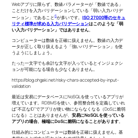
Webアプリに限らず、数値パラメーターが「数値である」
ことだけを入力バリデーションしている「弱い入力バリデ
6
ーション」であること
が多いです。
ISO 27000等のセキュ
リティ標準が求める入力バリデーション
はこのような「弱
い入力バリデーション」ではありません
。
コンピューターは数値を正確に扱えません。数値の入力デ
ータが正しく取り扱えるよう「強いバリデーション」を使
うようにしましょう。
たった一文字でも余計な文字が入っているとインジェクシ
ョンが可能になる場合も少なくありません。
https://blog.ohgaki.net/risky-chars-accepted-by-input-
validation
最近は安易にデータベースにNoSQLを使っているアプリが
増えています。RDBMSを使い、参照整合性を定義していれ
ば”不正なID”でアプリが使い物にならなくなる（DoSに脆弱
になる）ことはありませんが、
安易にNoSQLを使っている
アプリの場合、極端にDoSに脆弱になることがあります
。
仕組み的にコンピューターは数値を正確に扱えません。基