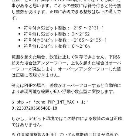
事があると思います。これらの整数には符号付きと符号無
し整数があります。正確に表現できる整数は以下の通りで
す。
符号付き32ビット整数： -2^31 〜 2^31 – 1
符号無し32ビット整数： 0 〜2^32
符号付き64ビット整数： -2^63 〜 2^63 – 1
符号無し64ビット整数： 0 〜2^64
範囲を超えた場合、数値は正しく保存できません。下限を
超えた場合はアンダーフロー、上限を超えた場合はオーバ
ーフローが発生します。オーバー／アンダーフローした値
は正確に表現できません。
例えばPHPの場合、整数がオーバーフローすると自動的に
より表現可能な範囲が広い浮動小数点型に変換します。
$ php -r 'echo PHP_INT_MAX + 1;'

9.2233720368548E+18
しかし、64ビット環境ではこの動作による数値の値は正確
ではありません。
※ 任意精度整数を利用していても整数値に注意が必要で