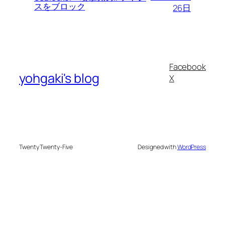
スをブロック
26日
Facebook
yohgaki's blog
X
Twenty Twenty-Five
Designed with
WordPress