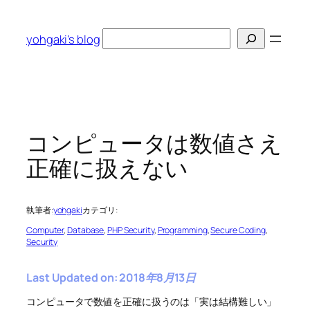
内
容
検
yohgaki's blog
を
索
ス
キ
ッ
プ
コンピュータは数値さえ
正確に扱えない
執筆者:
yohgaki
カテゴリ:
Computer
, 
Database
, 
PHP Security
, 
Programming
, 
Secure Coding
, 
Security
Last Updated on: 2018年8月13日
コンピュータで数値を正確に扱うのは「実は結構難しい」