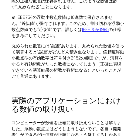
際の正確な数値は保存されません。このような数値は必
ず”
丸められる
”ことになります。
※ IEEE 754の浮動小数点数値は10進数で保存されませ
ん。”近似値”が保存されます。このため、割り切れる浮動小
数点数値でも”近似値”です。詳しくは
IEEE 754-1985
の仕様
を参考にしてください。
丸められた数値には”
誤差
”あります。丸められた数値を使っ
て演算すると”
誤差
”がどんどん積み重なります。倍精度浮動
小数点型の有効数字は符号付き2^52の範囲ですが、演算を
すると有効桁数がたった数桁になってしまう（正確に表現
できている演算結果の桁数が数桁になる）といったことが
ごく普通にあります。
実際のアプリケーションにおけ
る数値の取り扱い
コンピューターが数値を正確に取り扱えないことは解りま
した。浮動小数点型はどうしようもないです。各自（開発
者）ができるだけ演算が正確になるよう努力するしかあり