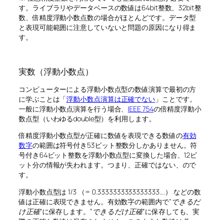
す。ライブラリやデータベースの数値は64bit整数、32bit整
数、倍精度浮動小数点数の場合がほとんどです。データ型
と表現可能範囲に注意していないと問題の原因になり得ま
す。
実数（浮動小数点）
コンピューターによる浮動小数点型の数値演算で最初の方
に学ぶことは「
浮動小数点演算は正確でない
」ことです。
一般に浮動小数点演算を行う場合、
IEEE 754
の倍精度浮動小
数点型（いわゆるdouble型）を利用します。
倍精度浮動小数点型が正確に数値を表現できる数値の
有効
数字
の範囲は符号付き53ビット整数分しかありません。符
号付き64ビット整数を浮動小数点型に変換した場合、12ビ
ット分の情報が失われます。つまり、正確ではない、ので
す。
浮動小数点型は 1/3 （= 0.3333333333333333….） などの数
値は正確に表現できません。有効数字の範囲内で”
できるだ
け正確
”に保存します。”
できるだけ正確
”に保存しても、実