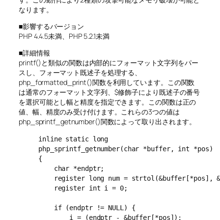
なります。
■影響するバージョン
PHP 4.4.5未満、PHP 5.2.1未満
■詳細情報
printf()と類似の関数は内部的にフォーマット文字列をパー
スし、フォーマット既述子を処理する、
php_formatted_print()関数を利用しています。この関数
は通常のフォーマット文字列、$修飾子により既述子の番号
を選択可能とし幅と精度を指定できます。この関数は正の
値、幅、精度のみ受け付けます。これらの3つの値は
php_sprintf_getnumber()関数によって取り出されます。
inline static long

php_sprintf_getnumber(char *buffer, int *pos)

{

    char *endptr;

    register long num = strtol(&buffer[*pos], &
    register int i = 0;

    if (endptr != NULL) {

        i = (endptr - &buffer[*pos]);
