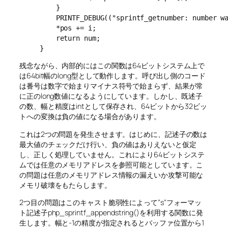
    }

    PRINTF_DEBUG(("sprintf_getnumber: number wa
    *pos += i;

    return num;

残念ながら、内部的にはこの関数は64ビットシステム上で
は64bit幅のlong型として動作します。呼び出し側のコード
は番号は数字で始まりマイナス符号で始まらず、結果が常
に正のlong数値になるようにしています。しかし、既述子
の数、幅と精度はintとして保存され、64ビットから32ビッ
トへの変換は負の値になる場合があります。
これは2つの問題を発生させます。はじめに、記述子の数は
最大値のチェックだけ行い、負の値はありえないと仮定
し、正しく処理していません。これにより64ビットシステ
ムでは任意のメモリアドレスを参照可能としています。こ
の問題は任意のメモリアドレス情報の漏えいか攻撃可能な
メモリ破壊をもたらします。
2つ目の問題はこのキャスト脆弱性によって”s”フォーマッ
ト記述子php_sprintf_appendstring()を利用する関数に発
生します。幅と-1の精度が指定されるとバッファ位置から1