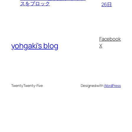
スをブロック
26日
Facebook
yohgaki's blog
X
Twenty Twenty-Five
Designed with
WordPress