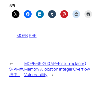
共有
MOPB
PHP
←
MOPB-39-2007:PHP str_replace()
SPAM急
Memory Allocation Integer Overflow
増中…
Vulnerability
→