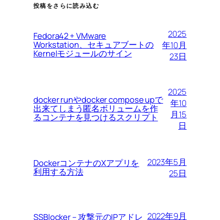
投稿をさらに読み込む
2025
Fedora42 + VMware
Workstation、セキュアブートの
年10月
Kernelモジュールのサイン
23日
2025
docker runやdocker compose upで
年10
出来てしまう匿名ボリュームを作
月15
るコンテナを見つけるスクリプト
日
2023年5月
DockerコンテナのXアプリを
利用する方法
25日
2022年9月
SSBlocker – 攻撃元のIPアドレ