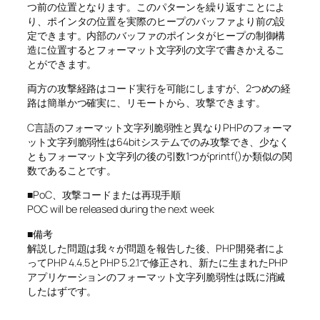
つ前の位置となります。このパターンを繰り返すことによ
り、ポインタの位置を実際のヒープのバッファより前の設
定できます。内部のバッファのポインタがヒープの制御構
造に位置するとフォーマット文字列の文字で書きかえるこ
とができます。
両方の攻撃経路はコード実行を可能にしますが、2つめの経
路は簡単かつ確実に、リモートから、攻撃できます。
C言語のフォーマット文字列脆弱性と異なりPHPのフォーマ
ット文字列脆弱性は64bitシステムでのみ攻撃でき、少なく
ともフォーマット文字列の後の引数1つがprintf()か類似の関
数であることです。
■PoC、攻撃コードまたは再現手順
POC will be released during the next week
■備考
解説した問題は我々が問題を報告した後、PHP開発者によ
ってPHP 4.4.5とPHP 5.2.1で修正され、新たに生まれたPHP
アプリケーションのフォーマット文字列脆弱性は既に消滅
したはずです。