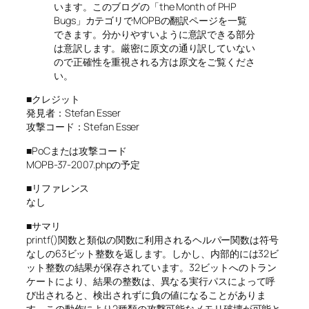
います。このブログの「the Month of PHP
Bugs」カテゴリでMOPBの翻訳ページを一覧
できます。分かりやすいように意訳できる部分
は意訳します。厳密に原文の通り訳していない
ので正確性を重視される方は原文をご覧くださ
い。
■クレジット
発見者：Stefan Esser
攻撃コード：Stefan Esser
■PoCまたは攻撃コード
MOPB-37-2007.phpの予定
■リファレンス
なし
■サマリ
printf()関数と類似の関数に利用されるヘルパー関数は符号
なしの63ビット整数を返します。しかし、内部的には32ビ
ット整数の結果が保存されています。32ビットへのトラン
ケートにより、結果の整数は、異なる実行パスによって呼
び出されると、検出されずに負の値になることがありま
す。この動作により2種類の攻撃可能なメモリ破壊が可能と