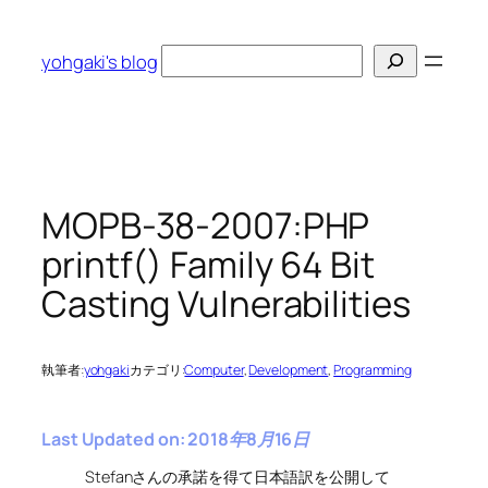
内
容
検
yohgaki's blog
を
索
ス
キ
ッ
プ
MOPB-38-2007:PHP
printf() Family 64 Bit
Casting Vulnerabilities
執筆者:
yohgaki
カテゴリ:
Computer
, 
Development
, 
Programming
Last Updated on: 2018年8月16日
Stefanさんの承諾を得て日本語訳を公開して