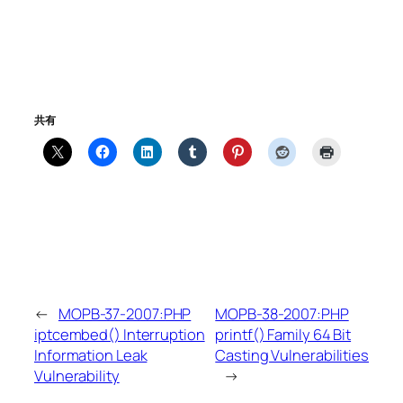
共有
←
MOPB-37-2007:PHP
MOPB-38-2007:PHP
iptcembed() Interruption
printf() Family 64 Bit
Information Leak
Casting Vulnerabilities
Vulnerability
→