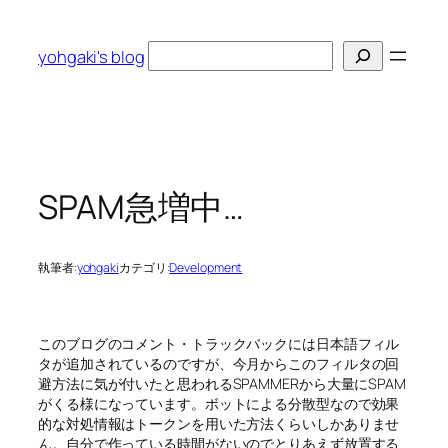
内
容
検
yohgaki's blog
を
索
ス
キ
ッ
プ
SPAM急増中…
執筆者:
yohgaki
カテゴリ:
Development
このブログのコメント・トラックバックには日本語フィル
タが追加されているのですが、今月からこのフィルタの回
避方法に気が付いたと思われるSPAMMERから大量にSPAM
がくる様になっています。ボットによる分散型なので効果
的な対処情報はトークンを用いた方法くらいしかありませ
ん。自分で作っている時間がないのでとりあえず放置する