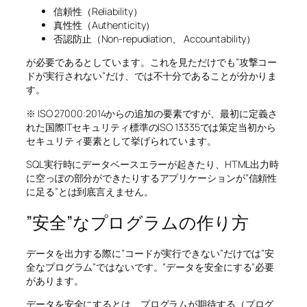
信頼性（Reliability）
真性性（Authenticity）
否認防止（Non-repudiation、 Accountability）
が必要であるとしています。これを見ただけでも”攻撃コー
ドが実行されない”だけ、では不十分であることが分かりま
す。
※ ISO 27000:2014からの追加の要素ですが、最初に定義さ
れた国際ITセキュリティ標準のISO 13335では策定当初から
セキュリティ要素として挙げられています。
SQL実行時にデータベースエラーが起きたり、HTML出力時
に空っぽの部分ができたりするアプリケーションが”信頼性
に足る”とは到底言えません。
”安全”なプログラムの作り方
データを出力する際に”コードが実行できない”だけでは”安
全なプログラム”ではないです。”データを安全にする”必要
があります。
データを安全にするとは、プログラムが期待する（プログ