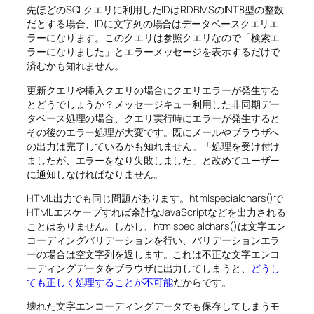
先ほどのSQLクエリに利用したIDはRDBMSのINT8型の整数
だとする場合、IDに文字列の場合はデータベースクエリエ
ラーになります。このクエリは参照クエリなので「検索エ
ラーになりました」とエラーメッセージを表示するだけで
済むかも知れません。
更新クエリや挿入クエリの場合にクエリエラーが発生する
とどうでしょうか？メッセージキュー利用した非同期デー
タベース処理の場合、クエリ実行時にエラーが発生すると
その後のエラー処理が大変です。既にメールやブラウザへ
の出力は完了しているかも知れません。「処理を受け付け
ましたが、エラーをなり失敗しました」と改めてユーザー
に通知しなければなりません。
HTML出力でも同じ問題があります。htmlspecialchars()で
HTMLエスケープすれば余計なJavaScriptなどを出力される
ことはありません。しかし、htmlspecialchars()は文字エン
コーディングバリデーションを行い、バリデーションエラ
ーの場合は空文字列を返します。これは不正な文字エンコ
ーディングデータをブラウザに出力してしまうと、
どうし
ても正しく処理することが不可能
だからです。
壊れた文字エンコーディングデータでも保存してしまうモ