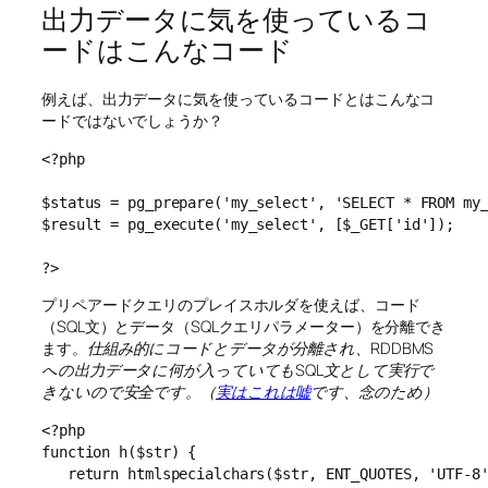
出力データに気を使っているコ
ードはこんなコード
例えば、出力データに気を使っているコードとはこんなコ
ードではないでしょうか？
<?php

$status = pg_prepare('my_select', 'SELECT * FROM my_
$result = pg_execute('my_select', [$_GET['id']);

?>
プリペアードクエリのプレイスホルダを使えば、コード
（SQL文）とデータ（SQLクエリパラメーター）を分離でき
ます。
仕組み的にコードとデータが分離され、RDDBMS
への出力データに何が入っていてもSQL文として実行で
きないので安全です。（
実はこれは嘘
です、念のため）
<?php

function h($str) {

   return htmlspecialchars($str, ENT_QUOTES, 'UTF-8'