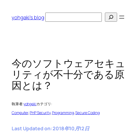
内
容
検
yohgaki's blog
を
索
ス
キ
ッ
プ
今のソフトウェアセキュ
リティが不十分である原
因とは？
執筆者:
yohgaki
カテゴリ:
Computer
, 
PHP Security
, 
Programming
, 
Secure Coding
Last Updated on: 2018年10月12日