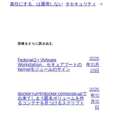
責任にする、は通用しない
タセキュリティ
→
投稿をさらに読み込む
2025
Fedora42 + VMware
Workstation、セキュアブートの
年10月
Kernelモジュールのサイン
23日
2025
docker runやdocker compose upで
年10
出来てしまう匿名ボリュームを作
月15
るコンテナを見つけるスクリプト
日