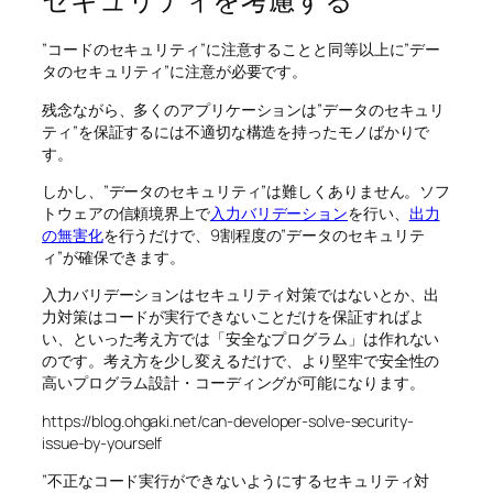
”コードのセキュリティ”に注意することと同等以上に”デー
タのセキュリティ”に注意が必要です。
残念ながら、多くのアプリケーションは”データのセキュリ
ティ”を保証するには不適切な構造を持ったモノばかりで
す。
しかし、”データのセキュリティ”は難しくありません。ソフ
トウェアの信頼境界上で
入力バリデーション
を行い、
出力
の無害化
を行うだけで、9割程度の”データのセキュリテ
ィ”が確保できます。
入力バリデーションはセキュリティ対策ではないとか、出
力対策はコードが実行できないことだけを保証すればよ
い、といった考え方では「安全なプログラム」は作れない
のです。考え方を少し変えるだけで、より堅牢で安全性の
高いプログラム設計・コーディングが可能になります。
https://blog.ohgaki.net/can-developer-solve-security-
issue-by-yourself
”不正なコード実行ができないようにするセキュリティ対