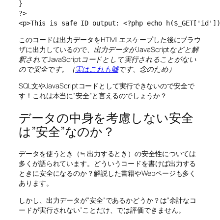
}

?>

<p>This is safe ID output: <?php echo h($_GET['id']
このコードは出力データをHTMLエスケープした後にブラウ
ザに出力しているので、
出力データがJavaScriptなどと解
釈されてJavaScriptコードとして実行されることがない
ので安全です。（
実はこれも嘘
です、念のため）
SQL文やJavaScriptコードとして実行できないので安全で
す！これは本当に”安全”と言えるのでしょうか？
データの中身を考慮しない安全
は”安全”なのか？
データを使うとき（≒ 出力するとき）の安全性については
多くが語られています。どういうコードを書けば出力する
ときに安全になるのか？解説した書籍やWebページも多く
あります。
しかし、出力データが”安全”であるかどうか？は”余計なコ
ードが実行されない”ことだけ、では評価できません。