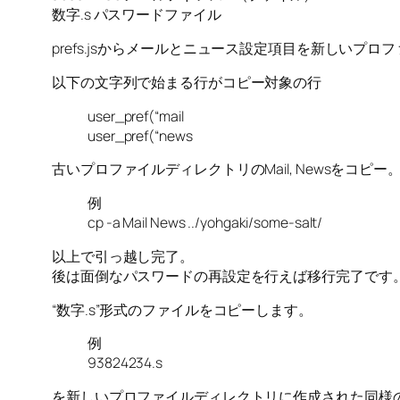
数字.s パスワードファイル
prefs.jsからメールとニュース設定項目を新しいプ
以下の文字列で始まる行がコピー対象の行
user_pref(“mail
user_pref(“news
古いプロファイルディレクトリのMail, Newsをコピー
例
cp -a Mail News ../yohgaki/some-salt/
以上で引っ越し完了。
後は面倒なパスワードの再設定を行えば移行完了です
“数字.s”形式のファイルをコピーします。
例
93824234.s
を新しいプロファイルディレクトリに作成された同様