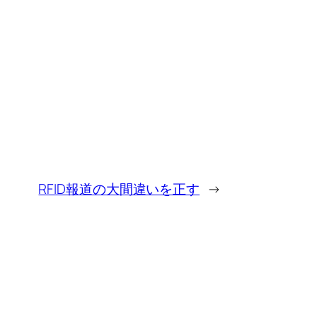
RFID報道の大間違いを正す
→