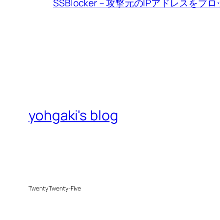
SSBlocker – 攻撃元のIPアドレスをブ
yohgaki's blog
Twenty Twenty-Five