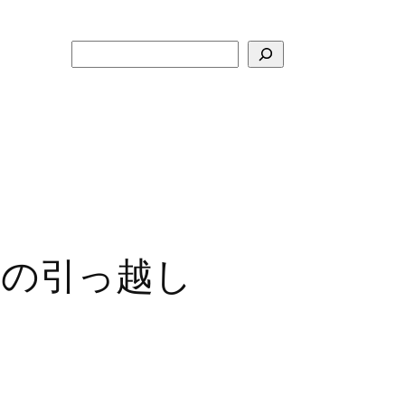
検
索
イルの引っ越し