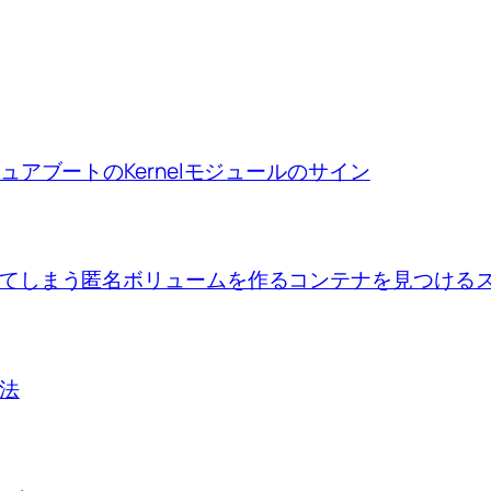
ion、セキュアブートのKernelモジュールのサイン
se upで出来てしまう匿名ボリュームを作るコンテナを見つけ
方法