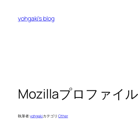
内
容
yohgaki's blog
を
ス
キ
ッ
プ
Mozillaプロファ
執筆者:
yohgaki
カテゴリ:
Other