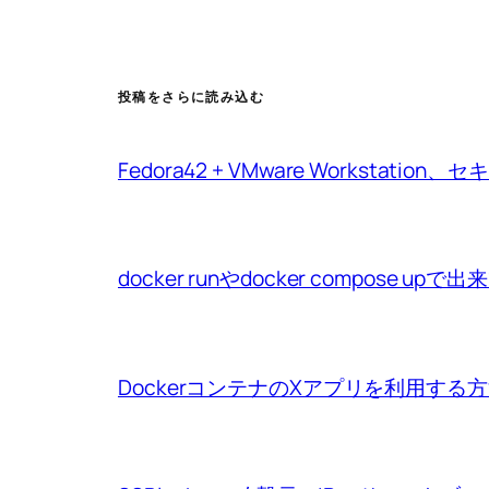
投稿をさらに読み込む
Fedora42 + VMware Workstat
docker runやdocker compo
DockerコンテナのXアプリを利用する