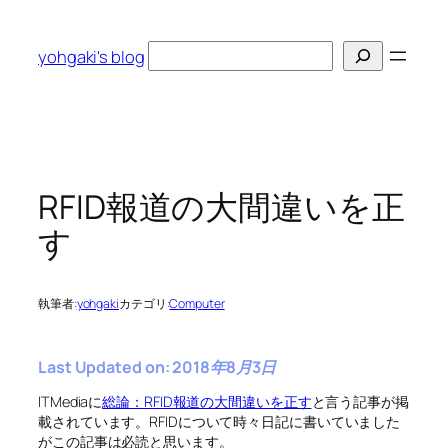
内
容
検
yohgaki's blog
を
索
ス
キ
ッ
プ
RFID報道の大間違いを正
す
執筆者:
yohgaki
カテゴリ:
Computer
Last Updated on: 2018年8月3日
ITMediaに
総論：RFID報道の大間違いを正す
と言う記事が掲
載されています。RFIDについて時々日記に書いていました
がこの記事は必読と思います。