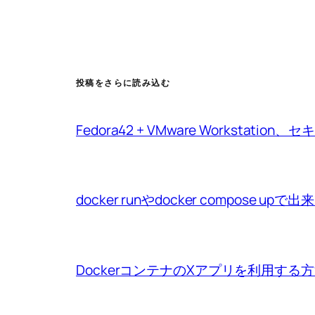
投稿をさらに読み込む
Fedora42 + VMware Workstat
docker runやdocker compo
DockerコンテナのXアプリを利用する