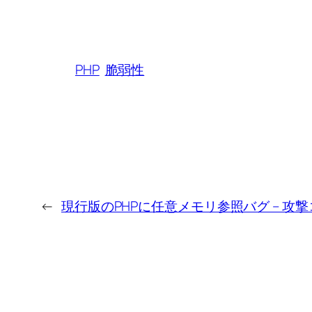
PHP
脆弱性
←
現行版のPHPに任意メモリ参照バグ – 攻