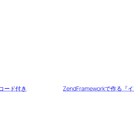
撃コード付き
ZendFrameworkで作