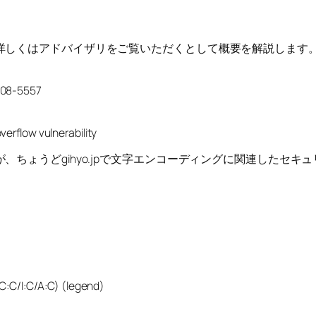
詳しくはアドバイザリをご覧いただくとして概要を解説します
2008-5557
erflow vulnerability
ちょうどgihyo.jpで文字エンコーディングに関連したセキ
C:C/I:C/A:C) (legend)