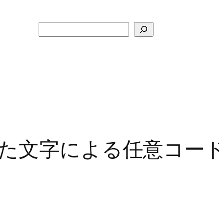
検
索
た文字による任意コー