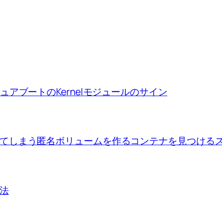
ion、セキュアブートのKernelモジュールのサイン
se upで出来てしまう匿名ボリュームを作るコンテナを見つけ
方法