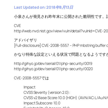
Last Updated on: 2018年8月13日
小泉さんが発見され昨年末に公開された脆弱性です。
CVE
http://web.nvd.nist.gov/view/vuln/detail?vulnId=CVE-
アドバイザリ
[Full-disclosure] CVE-2008-5557 – PHP mbstring buffer ov
かなり特殊な設定といえる状況で問題となるようですが、
http://gihyo.jp/dev/serial/01/php-security/0019
http://gihyo.jp/dev/serial/01/php-security/0020
CVE-2008-5557では
Impact
CVSS Severity (version 2.0):
CVSS v2 Base Score:10.0 (HIGH) (AV:N/AC:L/Au:N/
Impact Subscore: 10.0