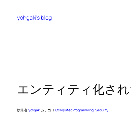
内
容
yohgaki's blog
を
ス
キ
ッ
プ
エンティティ化され
執筆者:
yohgaki
カテゴリ:
Computer
, 
Programming
, 
Security