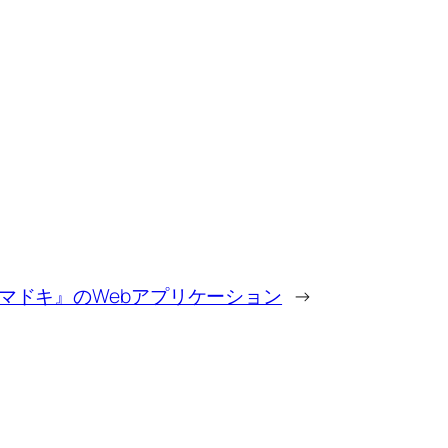
る『イマドキ』のWebアプリケーション
→