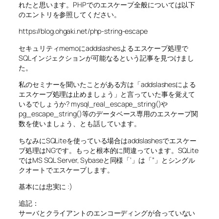
れたと思います。PHPでのエスケープ全般については以下
のエントリを参照してください。
https://blog.ohgaki.net/php-string-escape
セキュリティmemoにaddslashesよるエスケープ処理で
SQLインジェクションが可能なるという記事を見つけまし
た。
私のセミナーを聞いたことがある方は「addslashesによる
エスケープ処理は止めましょう」と言っていた事を覚えて
いるでしょうか? mysql_real_escape_string()や
pg_escape_string()等のデータベース専用のエスケープ関
数を使いましょう、とも話しています。
ちなみにSQLiteを使っている場合はaddslashesでエスケー
プ処理はNGです。もっと根本的に間違っています。SQLite
ではMS SQL Server, Sybaseと同様「’」は「”」とシングル
クオートでエスケープします。
基本には忠実に :)
追記：
サーバとクライアントのエンコーディングが合っていない