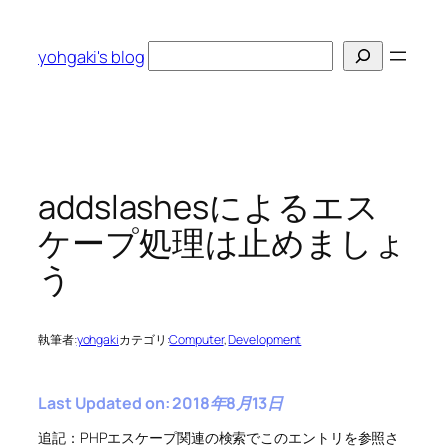
内
容
検
yohgaki's blog
を
索
ス
キ
ッ
プ
addslashesによるエス
ケープ処理は止めましょ
う
執筆者:
yohgaki
カテゴリ:
Computer
, 
Development
Last Updated on: 2018年8月13日
追記：PHPエスケープ関連の検索でこのエントリを参照さ