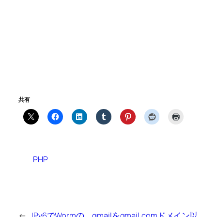
共有
PHP
←
IPv6でWormの
gmailをgmail.comドメイン以