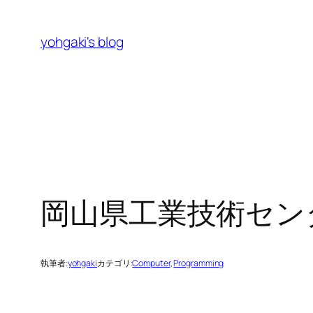
内
容
yohgaki's blog
を
ス
キ
ッ
プ
岡山県工業技術セン
執筆者:
yohgaki
カテゴリ:
Computer
, 
Programming