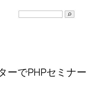
検
索
ターでPHPセミナー