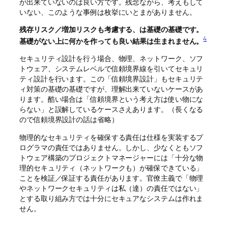
が出来ていないのは良い方です。残念ながら、考えもして
いない、このような事例は枚挙にいとまがありません。
残存リスク／増加リスクも考慮する、は基礎の基礎です。
4
基礎がない上に何かを作っても良い結果は生まれません。
セキュリティ設計を行う場合、物理、ネットワーク、ソフ
トウェア、システムレベルで信頼境界線を引いてセキュリ
ティ設計を行います。この「信頼境界設計」もセキュリテ
ィ対策の基礎の基礎ですが、理解出来ていないケースがあ
ります。酷い場合は「信頼境界という考え方は使い物にな
らない」と誤解しているケースさえあります。（長くなる
ので信頼境界設計の話は省略）
物理的なセキュリティを確保する責任は仕様を実装するプ
ログラマの責任ではありません。しかし、少なくともソフ
トウェア構築のプロジェクトマネージャーには「十分な物
理的セキュリティ（ネットワークも）が確保できている」
ことを検証／保証する責任があります。官僚主義で「物理
やネットワークセキュリティは私（達）の責任ではない」
とする取り組み方では十分にセキュアなシステムは作れま
せん。