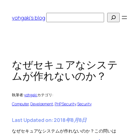
内
容
検
yohgaki's blog
を
索
ス
キ
ッ
プ
なぜセキュアなシステ
ムが作れないのか？
執筆者:
yohgaki
カテゴリ:
Computer
, 
Development
, 
PHP Security
, 
Security
Last Updated on: 2018年8月8日
なぜセキュアなシステムが作れないのか？この問いは