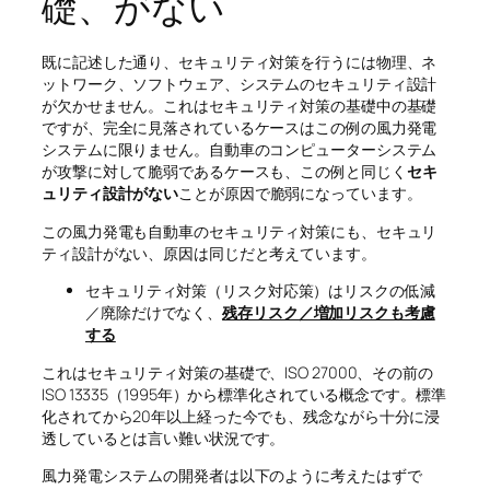
礎、がない
既に記述した通り、セキュリティ対策を行うには物理、ネ
ットワーク、ソフトウェア、システムのセキュリティ設計
が欠かせません。これはセキュリティ対策の基礎中の基礎
ですが、完全に見落されているケースはこの例の風力発電
システムに限りません。自動車のコンピューターシステム
が攻撃に対して脆弱であるケースも、この例と同じく
セキ
ュリティ設計がない
ことが原因で脆弱になっています。
この風力発電も自動車のセキュリティ対策にも、セキュリ
ティ設計がない、原因は同じだと考えています。
セキュリティ対策（リスク対応策）はリスクの低減
／廃除だけでなく、
残存リスク／増加リスクも考慮
する
これはセキュリティ対策の基礎で、ISO 27000、その前の
ISO 13335（1995年）から標準化されている概念です。標準
化されてから20年以上経った今でも、残念ながら十分に浸
透しているとは言い難い状況です。
風力発電システムの開発者は以下のように考えたはずで