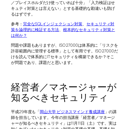
／プレイスホルダだけ使っていれば十分」「入力検証はせ
キュティ対策とは言えない」とする基礎的な勘違いも防げ
るはずです。
参考：
完全なSQLインジェクション対策
、
セキュリティ対
策を論理的に検証する方法
、
根本的なセキュリティ対策と
は何か？
問題や課題もありますが、ISO 27000は体系的に「リスクを
許容範囲内に管理する標準」として有用です。ISO 27000だ
けを読んで体系的にITセキュリティを構築できるか？そこ
が問題であり、課題だと思います。
経営者／マネージャーが
知るべきセキュリティ
平成29年度も「
岡山大学 ビジネスマインド養成講座
」の講
師を担当しています。今年の担当講座「経営者／マネージ
ャーが知るべきセキュリティ」は11月11日（土）です。実は
知られていないセキュリティ対策の基礎の基礎、基礎を知