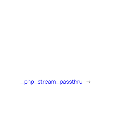
_php_stream_passthru
→