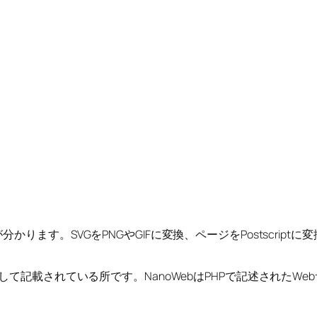
す。SVGをPNGやGIFに変換、ページをPostscriptに変
して記載されている所です。NanoWebはPHPで記述されたWe