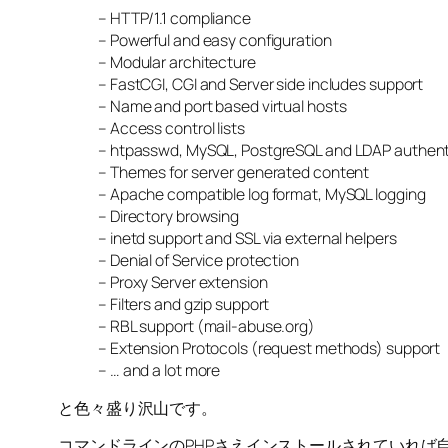
– HTTP/1.1 compliance
– Powerful and easy configuration
– Modular architecture
– FastCGI, CGI and Server side includes support
– Name and port based virtual hosts
– Access control lists
– htpasswd, MySQL, PostgreSQL and LDAP authent
– Themes for server generated content
– Apache compatible log format, MySQL logging
– Directory browsing
– inetd support and SSL via external helpers
– Denial of Service protection
– Proxy Server extension
– Filters and gzip support
– RBL support (mail-abuse.org)
– Extension Protocols (request methods) support
– … and a lot more
と色々盛り沢山です。
コマンドラインのPHPさえインストールされていれば自分