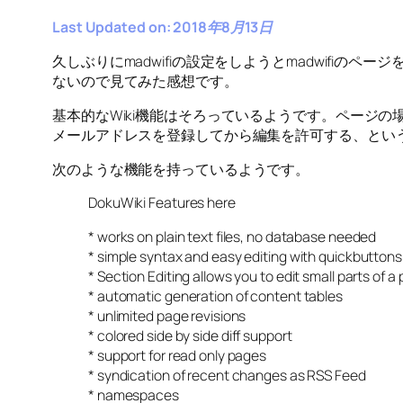
Last Updated on: 2018年8月13日
久しぶりにmadwifiの設定をしようとmadwifiの
ないので見てみた感想です。
基本的なWiki機能はそろっているようです。ページの場所 “t
メールアドレスを登録してから編集を許可する、という
次のような機能を持っているようです。
DokuWiki Features here
* works on plain text files, no database needed
* simple syntax and easy editing with quickbutto
* Section Editing allows you to edit small parts of a
* automatic generation of content tables
* unlimited page revisions
* colored side by side diff support
* support for read only pages
* syndication of recent changes as RSS Feed
* namespaces