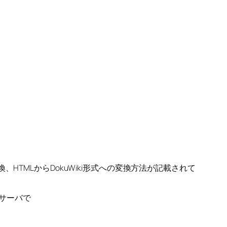
換、HTMLからDokuWiki形式への変換方法が記載されて
bサーバで