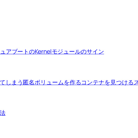
ion、セキュアブートのKernelモジュールのサイン
se upで出来てしまう匿名ボリュームを作るコンテナを見つけ
方法