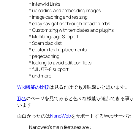
* Interwiki Links
* uploading and embedding images
* image caching and resizing
* easy navigation through breadcrumbs
* Customizing with templates and plugins
* Multilanguage Support
* Spam blacklist
* custom text replacements
* pagecaching
* locking to avoid edit conflicts
* full UTF-8 support
* and more
Wiki機能の比較
は見るだけでも興味深いと思います。
Tips
のページを見てみると色々な機能が追加できる事が分かりま
います。
面白かったのは
NanoWeb
をサポートするWebサーバと
Nanoweb’s main features are :