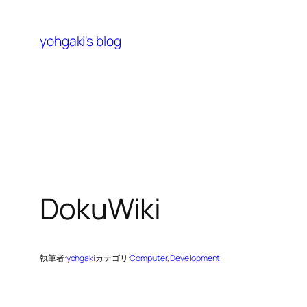
内
容
yohgaki's blog
を
ス
キ
ッ
プ
DokuWiki
執筆者:
yohgaki
カテゴリ:
Computer
, 
Development