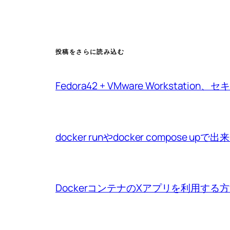
投稿をさらに読み込む
Fedora42 + VMware Workstat
docker runやdocker compo
DockerコンテナのXアプリを利用する