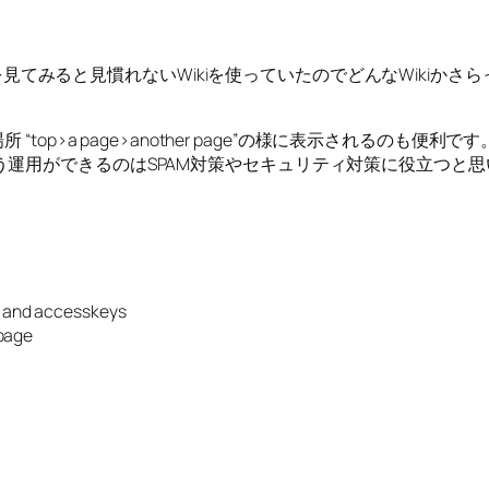
ページを見てみると見慣れないWikiを使っていたのでどんなWik
op>a page>another page”の様に表示されるのも便利です
運用ができるのはSPAM対策やセキュリティ対策に役立つと思
ns and accesskeys
 page