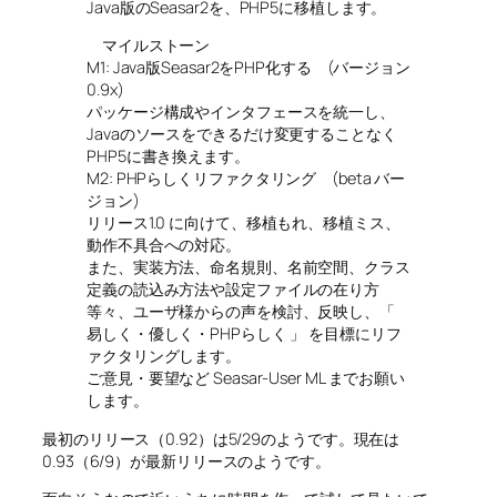
Java版のSeasar2を、PHP5に移植します。
マイルストーン
M1: Java版Seasar2をPHP化する (バージョン
0.9x)
パッケージ構成やインタフェースを統一し、
Javaのソースをできるだけ変更することなく
PHP5に書き換えます。
M2: PHPらしくリファクタリング (beta バー
ジョン)
リリース1.0 に向けて、移植もれ、移植ミス、
動作不具合への対応。
また、実装方法、命名規則、名前空間、クラス
定義の読込み方法や設定ファイルの在り方
等々、ユーザ様からの声を検討、反映し、「
易しく・優しく・PHPらしく 」 を目標にリフ
ァクタリングします。
ご意見・要望など Seasar-User ML までお願い
します。
最初のリリース（0.92）は5/29のようです。現在は
0.93（6/9）が最新リリースのようです。