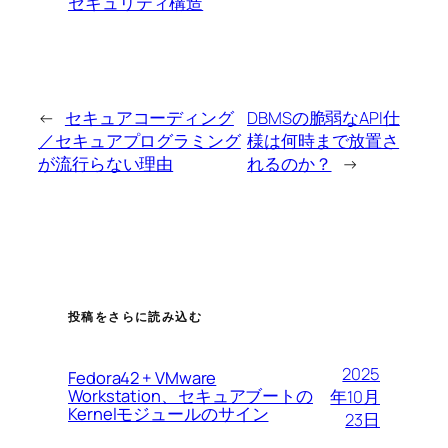
セキュリティ構造
←
セキュアコーディング
DBMSの脆弱なAPI仕
／セキュアプログラミング
様は何時まで放置さ
が流行らない理由
れるのか？
→
投稿をさらに読み込む
2025
Fedora42 + VMware
Workstation、セキュアブートの
年10月
Kernelモジュールのサイン
23日