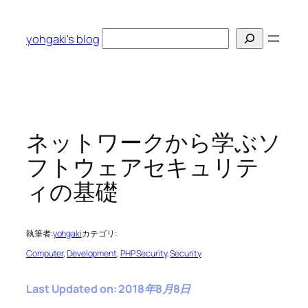
内
容
検
yohgaki's blog
を
索
ス
キ
ッ
プ
ネットワークから学ぶソ
フトウェアセキュリテ
ィの基礎
執筆者:
yohgaki
カテゴリ:
Computer
, 
Development
, 
PHP Security
, 
Security
Last Updated on: 2018年8月8日