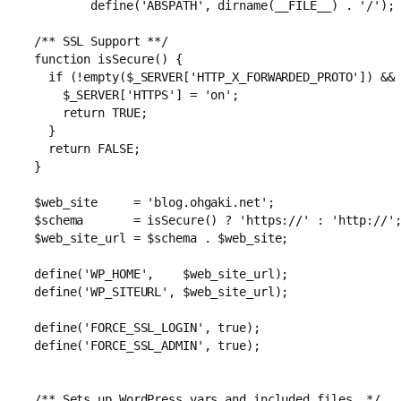
        define('ABSPATH', dirname(__FILE__) . '/');

/** SSL Support **/

function isSecure() {

  if (!empty($_SERVER['HTTP_X_FORWARDED_PROTO']) && 
    $_SERVER['HTTPS'] = 'on';

    return TRUE;

  }

  return FALSE;

}

$web_site     = 'blog.ohgaki.net';

$schema       = isSecure() ? 'https://' : 'http://';
$web_site_url = $schema . $web_site;

define('WP_HOME',    $web_site_url);

define('WP_SITEURL', $web_site_url);

define('FORCE_SSL_LOGIN', true);

define('FORCE_SSL_ADMIN', true);

/** Sets up WordPress vars and included files. */
