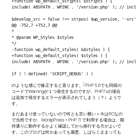
+function wp_default_scripts( $scripts ) {

include( ABSPATH . WPINC . '/version.php' ); // incl
$develop_src = false !== strpos( $wp_version, '-src'
@@ -752,7 +752,7 @@

*

* @param WP_Styles $styles

*/

-function wp_default_styles( &$styles ) {

+function wp_default_styles( $styles ) {

include( ABSPATH . WPINC . '/version.php' ); // incl
if ( ! defined( 'SCRIPT_DEBUG' ) )
1
のような感じで修正すると直ります。
PHP 5.6でも同様の
コードでWarningが１つ発生するのですが、PHP7.xの場合
は追加で発生するエラーが表示されてしまう（？）ようで
す。
まだあまり使っていないので何とも言い難い＋今はRCなの
で当然ですが、WordpPress + PHP 7.1 で利用する場合は、期
待通りに動作するかよく確認してから移行する方がよいで
す。このブログは何かあっても最悪、しばらく止まっても