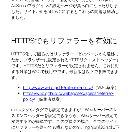
AdSenseプラグインの設定ページが真っ白になったりしま
した。サイトURLをhttps:// にするとこれらの問題は解消し
ました。
HTTPSでもリファラーを有効に
HTTPS化して困るのはリファラー（どのページから遷移し
たか、ブラウザーに設定されるHTTPリクエストヘッダー）
です。HTTPSだとリファラーが設定されません。これに対
する対策はW3Cで検討中です。最新版は以下で参照できま
す。
http://www.w3.org/TR/referrer-policy/
（W3C草案）
https://w3c.github.io/webappsec/specs/referrer-
policy/
（編集者草案）
metaタグやaタグでも設定できますが、Webサーバーのレ
スポンスヘッダーを設定できるなら、Webサーバー設定で
変更するのが簡単です。このブログの場合、全てのサイト
にリファラーを送っても構わないので、nginxの設定に以下