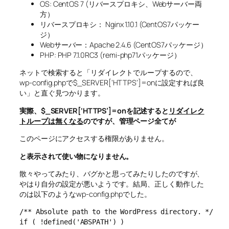
OS: CentOS 7 (リバースプロキシ、Webサーバー両
方）
リバースプロキシ： Nginx 1.10.1 (CentOS7パッケー
ジ）
Webサーバー：Apache 2.4.6 (CentOS7パッケージ）
PHP: PHP 7.1.0RC3 (remi-php71パッケージ）
ネットで検索すると「リダイレクトでループするので、
wp-config.phpで$_SERVER[‘HTTPS’]=onに設定すれば良
い」と直ぐ見つかります。
実際、$_SERVER[‘HTTPS’]=onを記述すると
リダイレク
トループは無くなる
のですが、管理ページ全てが
このページにアクセスする権限がありません。
と表示されて使い物になりません。
散々やってみたり、バグかと思ってみたりしたのですが、
やはり自分の設定が悪いようです。結局、正しく動作した
のは以下のようなwp-config.phpでした。
/** Absolute path to the WordPress directory. */

if ( !defined('ABSPATH') )
