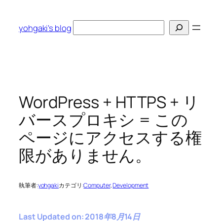
内
容
検
yohgaki's blog
を
索
ス
キ
ッ
プ
WordPress + HTTPS + リ
バースプロキシ = この
ページにアクセスする権
限がありません。
執筆者:
yohgaki
カテゴリ:
Computer
, 
Development
Last Updated on: 2018年8月14日