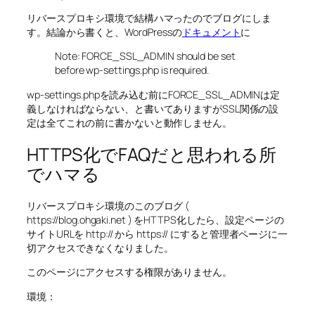
リバースプロキシ環境で結構ハマったのでブログにしま
す。結論から書くと、WordPressの
ドキュメント
に
Note: FORCE_SSL_ADMIN should be set
before wp-settings.php is required.
wp-settings.phpを読み込む前にFORCE_SSL_ADMINは定
義しなければならない、と書いてありますがSSL関係の設
定は全てこれの前に書かないと動作しません。
HTTPS化でFAQだと思われる所
でハマる
リバースプロキシ環境のこのブログ (
https://blog.ohgaki.net ) をHTTPS化したら、設定ページの
サイトURLを http:// から https:// にすると管理者ページに一
切アクセスできなくなりました。
このページにアクセスする権限がありません。
環境：