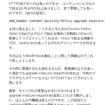
HTTPS化できたのは良いのですが、コンテンツにも http://
で始まるURLが900以上ありました。全て置換しても良い
のですが、nginxの設定に
add_header Content-Security-Policy upgrade-insecure
を付け加えました。こうすると今どきのChrome, Firefox,
Safari, Edgeでは http:// で始まる場合に自動的にhttps://に
変換してリクエストしてくれます。http:// で始まる画像や
CSS、JavaScriptがあってもSSLのグリーンマークが付きま
す。
今日はもうWordPressを触ることに関して満腹なのでこれ
で良しととします。
その内に置換するかも知れませんが、変換漏れなどがあっ
た場合でもupgrade-insecure-requestsが在れば、今時のブ
ラウザならエラーにならないので入れておいた方がよいと
思います。
最初、サイトURLの変更はせずにhttp://のままで、
upgrade-insecure-requestsを追加しただけで動かしまし
た。ほとんどの機能は使えたのですが、この設定だと
JetPackの管理ページが一部使えなかったり、Googleの