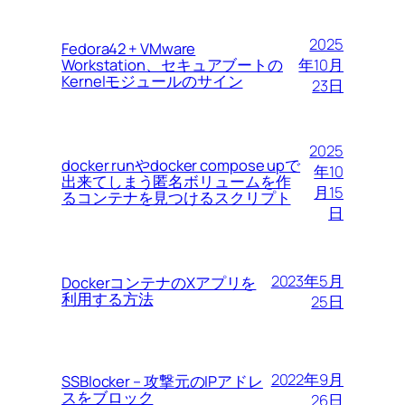
2025
Fedora42 + VMware
Workstation、セキュアブートの
年10月
Kernelモジュールのサイン
23日
2025
docker runやdocker compose upで
年10
出来てしまう匿名ボリュームを作
月15
るコンテナを見つけるスクリプト
日
2023年5月
DockerコンテナのXアプリを
利用する方法
25日
2022年9月
SSBlocker – 攻撃元のIPアドレ
スをブロック
26日