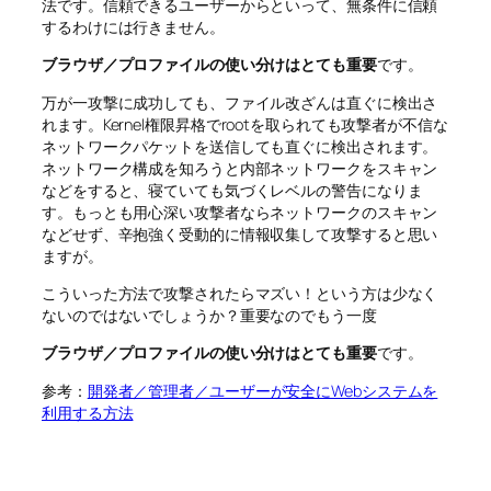
法です。信頼できるユーザーからといって、無条件に信頼
するわけには行きません。
ブラウザ／プロファイルの使い分けはとても重要
です。
万が一攻撃に成功しても、ファイル改ざんは直ぐに検出さ
れます。Kernel権限昇格でrootを取られても攻撃者が不信な
ネットワークパケットを送信しても直ぐに検出されます。
ネットワーク構成を知ろうと内部ネットワークをスキャン
などをすると、寝ていても気づくレベルの警告になりま
す。もっとも用心深い攻撃者ならネットワークのスキャン
などせず、辛抱強く受動的に情報収集して攻撃すると思い
ますが。
こういった方法で攻撃されたらマズい！という方は少なく
ないのではないでしょうか？重要なのでもう一度
ブラウザ／プロファイルの使い分けはとても重要
です。
参考：
開発者／管理者／ユーザーが安全にWebシステムを
利用する方法