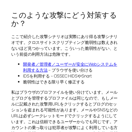
このような攻撃にどう対策する
か？
ここで紹介した攻撃シナリオは実際にあり得る攻撃シナリ
オです。クロスサイトスクリプティング脆弱性は数えきれ
ないほど見つかっています。こういった脆弱性がない、と
いう前提の利用方法は危険です。
開発者／管理者／ユーザーが安全にWebシステムを
利用する方法
– ブラウザを使い分ける
IDSを利用する – OSSEC HIDSやSnort
脆弱性はできる限り早く修正する
私はブラウザのプロファイルを使い分けています。メール
とブログを管理するプロファイルは同じなので、もしメー
ルに記載された攻撃用URLをクリックするとブログのセッ
ションを盗まれる可能性があります。メールやSNSなどの
URLは必ずシークレットモードでクリックするようにして
います。これは信頼できるユーザーからでも同じです。ア
カウントの乗っ取りは犯罪者が攻撃によく利用している方