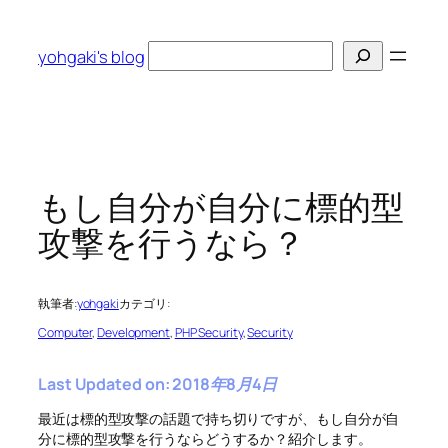
内
容
検
yohgaki's blog
を
索
ス
キ
ッ
プ
もし自分が自分に標的型
攻撃を行うなら？
執筆者:
yohgaki
カテゴリ:
Computer
, 
Development
, 
PHP Security
, 
Security
Last Updated on: 2018年8月4日
最近は標的型攻撃の話題で持ち切りですが、もし自分が自
分に標的型攻撃を行うならどうするか？紹介します。