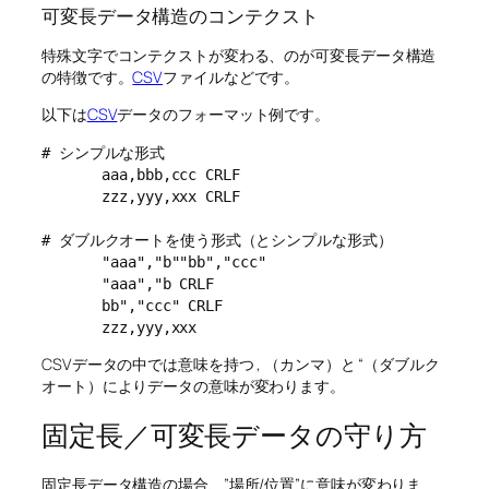
可変長データ構造のコンテクスト
特殊文字でコンテクストが変わる、のが可変長データ構造
の特徴です。
CSV
ファイルなどです。
以下は
CSV
データのフォーマット例です。
# シンプルな形式

       aaa,bbb,ccc CRLF

       zzz,yyy,xxx CRLF

# ダブルクオートを使う形式（とシンプルな形式）

       "aaa","b""bb","ccc"

       "aaa","b CRLF

       bb","ccc" CRLF

CSVデータの中では意味を持つ , （カンマ）と “（ダブルク
オート）によりデータの意味が変わります。
固定長／可変長データの守り方
固定長データ構造の場合、”場所/位置”に意味が変わりま