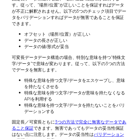
す。従って、”場所/位置”が正しいことを保証すればデータ
が不正に解釈されません。以下の3つのチェック項目でデー
タをバリデーションすればデータが無害であることを保証
できます。
オフセット（場所/位置）が正しい
データの長さが正しい
データの値/形式が妥当
可変長データデータ構造の場合、特別な意味を持つ”特殊文
字/データ”で意味が変わります。従って、以下の3つの方法
でデータを無害します。
特殊な意味を持つ文字/データをエスケープし、意味
を持たなくさせる
特殊な意味を持つ文字/データが意味を持たなくなる
APIを利用する
特殊な意味を持つ文字/データを持たないことをバリ
デーションする
固定長／可変長ともに
3つの方法で完全に無害なデータであ
ること保証
できます。無害であってもデータの妥当性保証
はない点に注意します。データの妥当性は
バリデーション