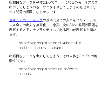
出鱈目なデータをAPIに送ってエラーになるのも、そのまま
出力してしまうのも、サニタイズしてしまうのもセキュリ
ティ問題の原因になるからです。
セキュアコーディング
の基本（全ての入力をバリデーショ
ン＆全ての出力を無害化）に忠実に次のSAML脆弱性問題を
理解するとアンチプラクティスである理由が理解ると思い
ます。
https://blog.ohgaki.net/saml-vulnerability-
and-true-security-measures
出鱈目なデータを出力してしまう、それ自体が”アプリの脆
弱性”です。
https://blog.ohgaki.net/crude-software-
security