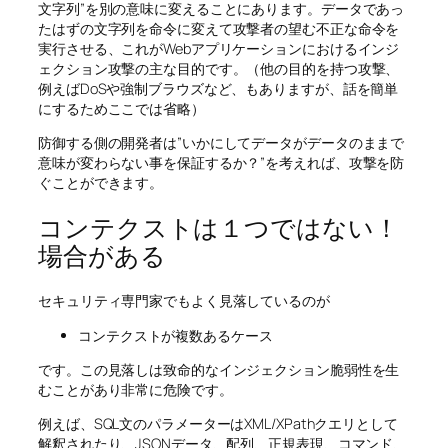
文字列”を別の意味に変えることにあります。データであっ
たはずの文字列を命令に変えて攻撃者の望む不正な命令を
実行させる、これがWebアプリケーションにおけるインジ
ェクション攻撃の主な目的です。（他の目的を持つ攻撃、
例えばDoSや強制ブラウズなど、もありますが、話を簡単
にするためここでは省略）
防御する側の開発者は”いかにしてデータがデータのままで
意味が変わらない事を保証するか？”を考えれば、攻撃を防
ぐことができます。
コンテクストは１つではない！
場合がある
セキュリティ専門家でもよく見落しているのが
コンテクストが複数あるケース
です。この見落しは致命的なインジェクション脆弱性を生
むことがあり非常に危険です。
例えば、SQL文のパラメーターはXML/XPathクエリとして
解釈されたり、JSONデータ、配列、正規表現、コマンド、