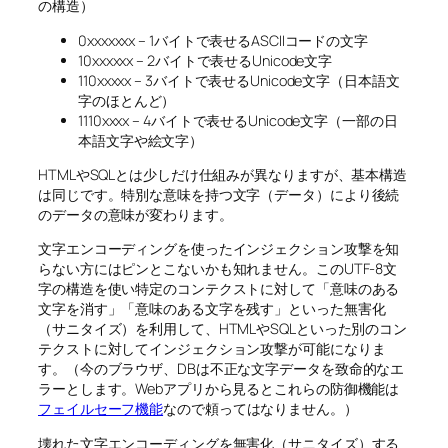
の構造）
0xxxxxxx – 1バイトで表せるASCIIコードの文字
10xxxxxx – 2バイトで表せるUnicode文字
110xxxxx – 3バイトで表せるUnicode文字（日本語文
字のほとんど）
1110xxxx – 4バイトで表せるUnicode文字（一部の日
本語文字や絵文字）
HTMLやSQLとは少しだけ仕組みが異なりますが、基本構造
は同じです。特別な意味を持つ文字（データ）により後続
のデータの意味が変わります。
文字エンコーディングを使ったインジェクション攻撃を知
らない方にはピンとこないかも知れません。このUTF-8文
字の構造を使い特定のコンテクストに対して「意味のある
文字を消す」「意味のある文字を残す」といった無害化
（サニタイズ）を利用して、HTMLやSQLといった別のコン
テクストに対してインジェクション攻撃が可能になりま
す。（今のブラウザ、DBは不正な文字データを致命的なエ
ラーとします。Webアプリから見るとこれらの防御機能は
フェイルセーフ機能
なので頼ってはなりません。）
壊れた文字エンコーディングを無害化（サニタイズ）する