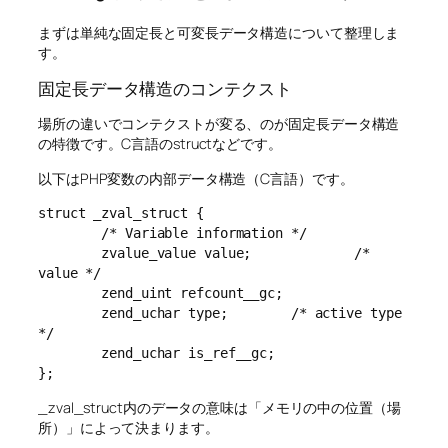
まずは単純な固定長と可変長データ構造について整理しま
す。
固定長データ構造のコンテクスト
場所の違いでコンテクストが変る、のが固定長データ構造
の特徴です。C言語のstructなどです。
以下はPHP変数の内部データ構造（C言語）です。
struct _zval_struct {

        /* Variable information */

        zvalue_value value;             /* 
value */

        zend_uint refcount__gc;

        zend_uchar type;        /* active type 
*/

        zend_uchar is_ref__gc;

};
_zval_struct内のデータの意味は「メモリの中の位置（場
所）」によって決まります。