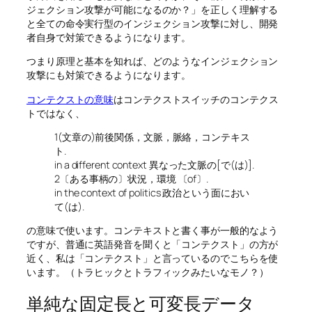
ジェクション攻撃が可能になるのか？」を正しく理解する
と全ての命令実行型のインジェクション攻撃に対し、開発
者自身で対策できるようになります。
つまり原理と基本を知れば、どのようなインジェクション
攻撃にも対策できるようになります。
コンテクストの意味
はコンテクストスイッチのコンテクス
トではなく、
1(文章の)前後関係，文脈，脈絡，コンテキス
ト.
in a different context 異なった文脈の[で(は)].
2〔ある事柄の〕状況，環境 〔of〕.
in the context of politics 政治という面におい
て(は).
の意味で使います。コンテキストと書く事が一般的なよう
ですが、普通に英語発音を聞くと「コンテクスト」の方が
近く、私は「コンテクスト」と言っているのでこちらを使
います。（トラヒックとトラフィックみたいなモノ？）
単純な固定長と可変長データ