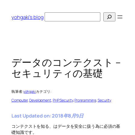
内
容
検
yohgaki's blog
を
索
ス
キ
ッ
プ
データのコンテクスト –
セキュリティの基礎
執筆者:
yohgaki
カテゴリ:
Computer
, 
Development
, 
PHP Security
, 
Programming
, 
Security
Last Updated on: 2018年8月9日
コンテクストを知る、はデータを安全に扱う為に必須の基
礎知識です。