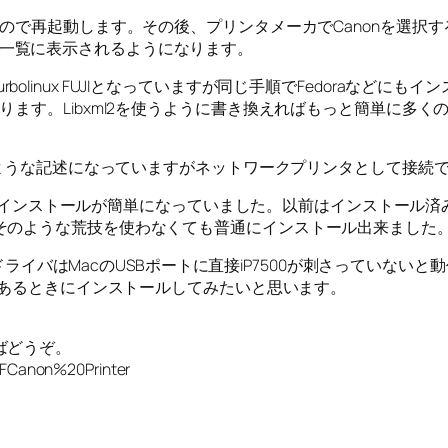
起動します。その後、プリンタメーカでCanonを選択するとcnijf
IXUS MP500)が一覧に表示されるようになります。
、Turbolinux FUJIとなっていますが同じ手順でFedoraなど
ります。Libxml2を使うように書き換えればもっと簡単に多
いような記述になっていますがネットワークプリンタとして接続でき
前よりインストールが簡単になっていました。以前はインストール済
そのような荒技を使わなくても普通にインストール出来ました
のドライバはMacのUSBポートに直接iP7500が刺さっていない
裕があるときにインストールしてみたいと思います。
ばどうぞ。
2FCanon%20Printer