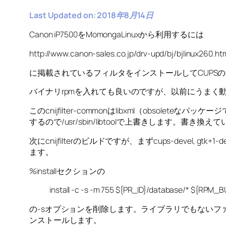
Last Updated on: 2018年8月14日
Canon iP7500をMomongaLinuxから利用するには
http://www.canon-sales.co.jp/drv-upd/bj/bjlinux260.ht
に掲載されているフィルタをインストールしてCUPS
バイナリrpmを入れても良いのですが、以前にうまく
このcnijfilter-commonはlibxml（obsole
するので/usr/sbin/libtoolで上書きします。書
次にcnijfilterのビルドですが、まずcups-dev
ます。
%installセクションの
install -c -s -m 755 ${PR_ID}/database/* ${RPM_B
の-sオプションを削除します。ライブラリでもないファイル
ンストールします。