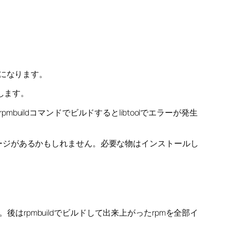
になります。
します。
rpmbuildコマンドでビルドするとlibtoolでエラーが発生
開発用パッケージがあるかもしれません。必要な物はインストールし
後はrpmbuildでビルドして出来上がったrpmを全部イ