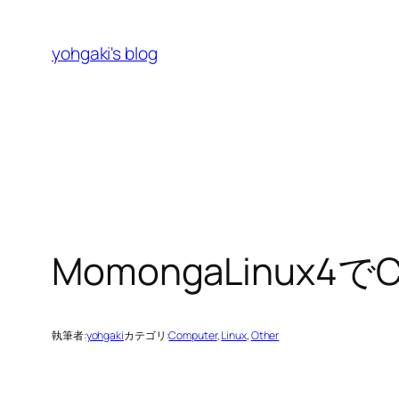
内
容
yohgaki's blog
を
ス
キ
ッ
プ
MomongaLinux4で
執筆者:
yohgaki
カテゴリ:
Computer
, 
Linux
, 
Other