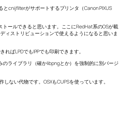
ilterがサポートするプリンタ（Canon PIXUS
にもインストールできると思います。ここにRedHat系のOSが載
くのディストリビューションで使えるようになると思いま
ればLPDでもIPPでも印刷できます。
みのライブラリ（確かlibpngとか）を強制的に別バージ
。
と動作しない代物です。OSXもCUPSを使っています。