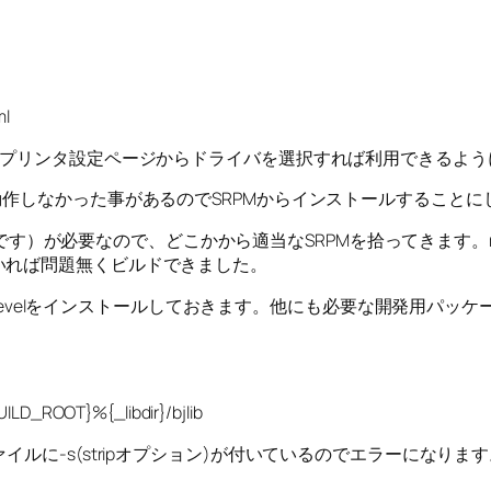
ml
のプリンタ設定ページからドライバを選択すれば利用できるよう
動作しなかった事があるのでSRPMからインストールすることに
teなパッケージです）が必要なので、どこかから適当なSRPMを拾ってきます。
き換えていれば問題無くビルドできました。
el, gtk+1-develをインストールしておきます。他にも必要な
UILD_ROOT}%{_libdir}/bjlib
に-s(stripオプション)が付いているのでエラーになります。