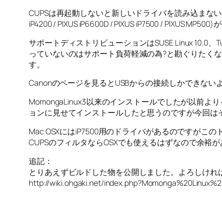
CUPSは再起動しないと新しいドライバを読み込まないので再
iP4200 / PIXUS iP6600D / PIXUS iP7500 / P
サポートディストリビューションはSUSE Linux 10.0
っていないのはサポート負荷軽減の為?と勘ぐりたくな
す。
Canonのページを見るとUSBからの接続しかできな
MomongaLinux3以来のインストールでしたが以
ョンに見せてインストールしたと思うのですが今回は
Mac OSXにはiP7500用のドライバがあるのですがこ
CUPSのフィルタならOSXでも使えるはずなので余
追記：
とりあえずビルドした物を公開しました。よろしけれ
http://wiki.ohgaki.net/index.php?Momonga%20Linux%