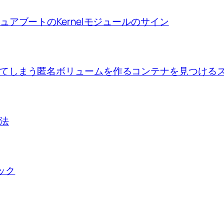
ion、セキュアブートのKernelモジュールのサイン
se upで出来てしまう匿名ボリュームを作るコンテナを見つけ
方法
ロック