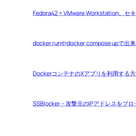
Fedora42 + VMware Workstat
docker runやdocker compo
DockerコンテナのXアプリを利用する
SSBlocker – 攻撃元のIPアドレスをブ