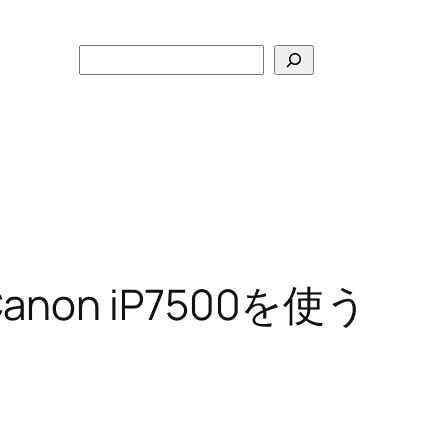
検
索
Canon iP7500を使う