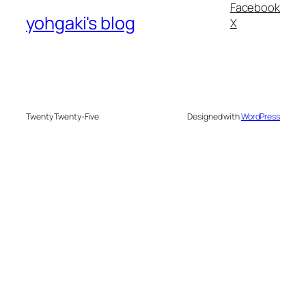
Facebook
yohgaki's blog
X
Twenty Twenty-Five
Designed with
WordPress