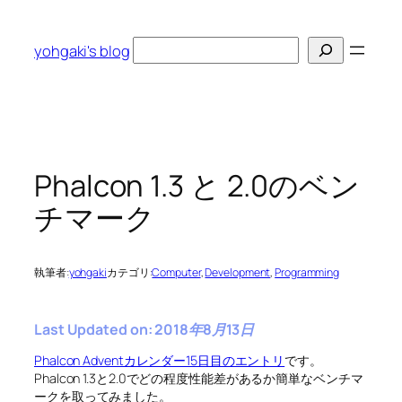
内
容
検
yohgaki's blog
を
索
ス
キ
ッ
プ
Phalcon 1.3 と 2.0のベン
チマーク
執筆者:
yohgaki
カテゴリ:
Computer
, 
Development
, 
Programming
Last Updated on: 2018年8月13日
Phalcon Adventカレンダー15日目のエントリ
です。
Phalcon 1.3と2.0でどの程度性能差があるか簡単なベンチマ
ークを取ってみました。