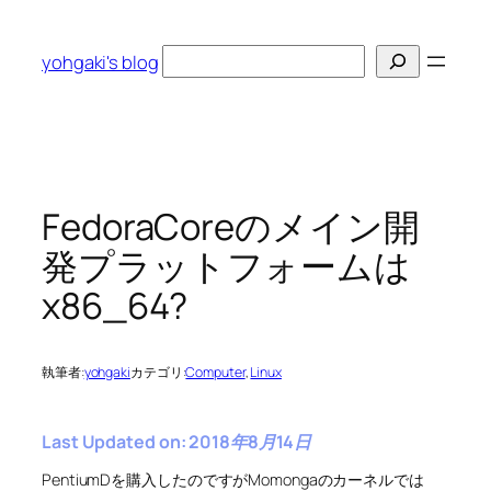
内
容
検
yohgaki's blog
を
索
ス
キ
ッ
プ
FedoraCoreのメイン開
発プラットフォームは
x86_64?
執筆者:
yohgaki
カテゴリ:
Computer
, 
Linux
Last Updated on: 2018年8月14日
PentiumDを購入したのですがMomongaのカーネルでは