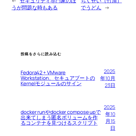
←
セキュリティ専門家のほ
ちくせい（竹清）
うが問題な時もある
でうどん
→
投稿をさらに読み込む
2025
Fedora42 + VMware
Workstation、セキュアブートの
年10月
Kernelモジュールのサイン
23日
2025
docker runやdocker compose upで
年10
出来てしまう匿名ボリュームを作
月15
るコンテナを見つけるスクリプト
日