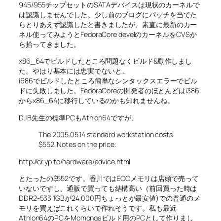
945/955チップセットのSATAデバイスは現状のカーネルで
は認識しませんでした。少し前のブログにパッチを当てた
らとりあえず認識したと書きましたが、素直に最新のカー
ネル使ってみようとFedoraCore develのカーネルをCVSか
ら拾ってきました。
x86_64でビルドしたところ問題なくビルド&動作しまし
た。やはり基本には忠実でないと…
i686でビルドしたところ簡単なシンタックスエラーでビル
ドに失敗しました。FedoraCoreの開発者のほとんどはi386
からx86_64に移行しているのかも知れませんね。
DJB先生の標準PCもAthlon64ですが、
The 2005.05.14 standard workstation costs
$552. Notes on the price:
http://cr.yp.to/hardware/advice.html
とたったの$552です。香川ではECCメモリは店頭で売って
いないですし、通販で買っても結構高い（前回買った時は
DDR2-533 1GBが24,000円ちょっとが最安値)での普通のメ
モリを買えばこれくらいで作れそうです。私も最近
Athlon64のPCをMomongaビルド用のPCとして作りまし