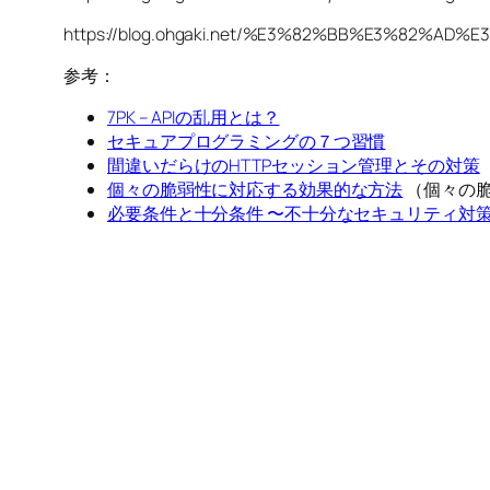
https://blog.ohgaki.net/%E3%82%BB%E3%
参考：
7PK – APIの乱用とは？
セキュアプログラミングの７つ習慣
間違いだらけのHTTPセッション管理とその対策
個々の脆弱性に対応する効果的な方法
（個々の脆
必要条件と十分条件 〜不十分なセキュリティ対