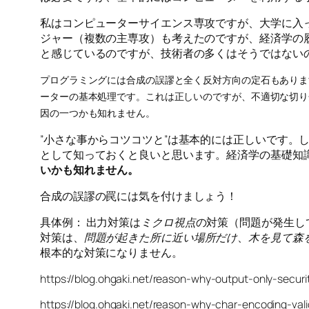
私はコンピューターサイエンス専攻ですが、大学に入
ジャー（複数の主専攻）も考えたのですが、経済学の履
と感じているのですが、技術者の多くはそうではない
プログラミングには合成の誤謬と全く反対方向の定石もあります。
ーターの基本処理です。これは正しいのですが、不適切な切り分け
因の一つかも知れません。
”小さな事からコツコツと”は基本的には正しいです
として知っておくと良いと思います。経済学の基礎知
いかも知れません。
合成の誤謬の罠には気を付けましょう！
具体例： 出力対策は
ミクロ視点
の対策（問題が発生し
対策は、
問題が起きた所に近い場所だけ
、
木を見て森
根本的な対策になりません。
https://blog.ohgaki.net/reason-why-output-only-securi
https://blog.ohgaki.net/reason-why-char-encoding-val