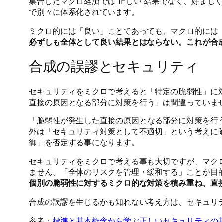
集合したマクロ経済では”正しい”結果でなく、好まし
で別々に体系化されています。
ミクロ的には「良い」ことであっても、マクロ的には
必ずしも全体として良い結果とはならない。これが合
合成の誤謬とセキュリティ
セキュリティをミクロで考えると「特定の脆弱性」に
直接の原因
となる部分に対策を行う」は間違っていま
「脆弱性が発生した
直接の原因
となる部分に対策を行
外は「セキュリティ対策として不適切」という考えに
御」を否定する事になります。
セキュリティをミクロで考える事も大切ですが、マク
ません。「全体のリスクを管理・緩和する」ことが目
個別の脆弱性に対するミクロ的な対策を積み重ね、直
合成の誤謬を生じるかも知れない考え方は、セキュリ
参考：
標準と基本概念から学ぶ正しいセキュリティの