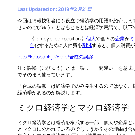
Last Updated on: 2019年2月21日
今回は情報技術者にも役立つ経済学の用語を紹介しま
せいのごびゅう）とはもともとは経済学用語で、以下
《 fallacy of composition 》
個人
や個々の
企業
が
ミ
全
化するために人件費を
削減
すると、個人消費が
http://kotobank.jp/word/合成の誤謬
注：誤謬（ごびゅう）とは「誤り」「間違い」を意味
でそのまま使っています。
「合成の誤謬」は経済学でのみ発生するのではなく、
経済学があるのか解説します。
ミクロ経済学とマクロ経済学
ミクロ経済学とは経済を構成する一部、個人や企業と
とマクロに分かれているのでしょうか？その理由は合