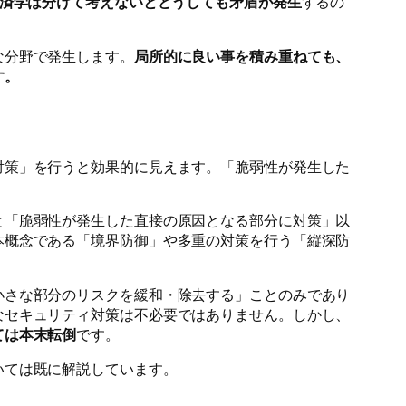
済学は分けて考えないとどうしても矛盾が発生
するの
な分野で発生します。
局所的に良い事を積み重ねても、
す。
対策」を行うと効果的に見えます。「脆弱性が発生した
と「脆弱性が発生した
直接の原因
となる部分に対策」以
本概念である「境界防御」や多重の対策を行う「縦深防
小さな部分のリスクを緩和・除去する」ことのみであり
なセキュリティ対策は不必要ではありません。しかし、
ては本末転倒
です。
いては既に解説しています。