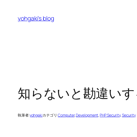
内
容
yohgaki's blog
を
ス
キ
ッ
プ
知らないと勘違いす
執筆者:
yohgaki
カテゴリ:
Computer
, 
Development
, 
PHP Security
, 
Security