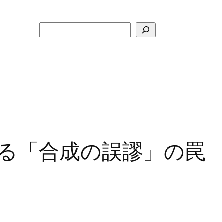
検
索
る「合成の誤謬」の罠