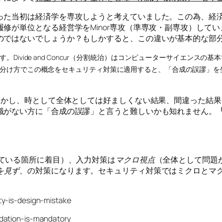
った当初は経済学を専攻しようと考えていました。この為、経
修が単位となる経営学をMinor専攻（準専攻・副専攻）して
のではないでしょうか？もしかすると、この違いが基本的な部
Divide and Concur（分割統治）はコンピューターサイエンス
方でこの概念をセキュリティ対策に適用すると、「合成の誤謬」を生み悪い結果
。しかし、時として全体としては好ましくない結果、間違った結
識がない方に「合成の誤謬」と言うと難しいかも知れません。
ている箇所に着目）、入力対策は
マクロ視点
（全体として問題
を見ず、
の対策になります。セキュリティ対策ではミクロとマ
ty-is-design-mistake
idation-is-mandatory