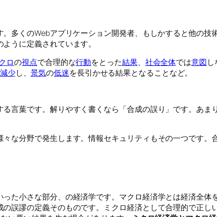
す。多くのWebアプリケーション開発者、もしかすると他の技
のように定義されています。
クロ
の
視点
で合理的な
行動
をとった
結果
、
社会
全体
では
意図
し
減少
し、
景気
の
低迷
を長引かせる結果となることなど。
する言葉です。解りやすく書くなら「合成の誤り」です。あま
様々な分野で発生します。情報セキュリティもその一つです。
いった小さな部分、の経済学です。マクロ経済学とは経済全体
成の誤謬の定義そのものです。ミクロ経済として合理的で正しい