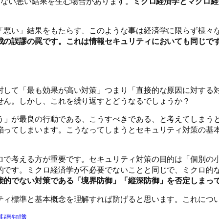
くない悪い結果を生む場合があります。
ミクロ経済学とマクロ経
「悪い」結果をもたらす、このような事は経済学に限らず様々
成の誤謬の罠です。これは情報セキュリティにおいても同じで
対して「最も効果が高い対策」つまり「直接的な原因に対する
せん。しかし、これを繰り返すとどうなるでしょうか？
う」が最良の行動である、こうすべきである、と考えてしまう
陥ってしまいます。こうなってしまうとセキュリティ対策の基
ロで考える方が重要です。セキュリティ対策の目的は「個別の
的です。ミクロ経済学が不必要でないことと同じで、ミクロ的
接的でない対策である「境界防御」「縦深防御」を否定しまっ
ティ標準と基本概念を理解すれば防げると思います。これにつ
基礎知識