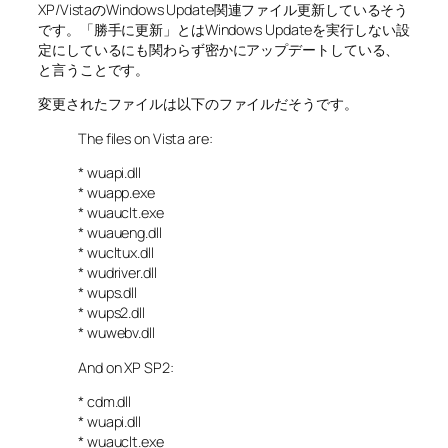
XP/VistaのWindows Update関連ファイル更新しているそう
です。「勝手に更新」とはWindows Updateを実行しない設
定にしているにも関わらず密かにアップデートしている、
と言うことです。
変更されたファイルは以下のファイルだそうです。
The files on Vista are:
* wuapi.dll
* wuapp.exe
* wuauclt.exe
* wuaueng.dll
* wucltux.dll
* wudriver.dll
* wups.dll
* wups2.dll
* wuwebv.dll
And on XP SP2:
* cdm.dll
* wuapi.dll
* wuauclt.exe