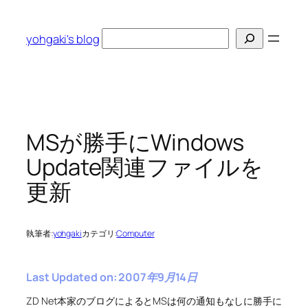
内
容
検
yohgaki's blog
を
索
ス
キ
ッ
プ
MSが勝手にWindows
Update関連ファイルを
更新
執筆者:
yohgaki
カテゴリ:
Computer
Last Updated on: 2007年9月14日
ZD Net本家のブログによるとMSは何の通知もなしに勝手に