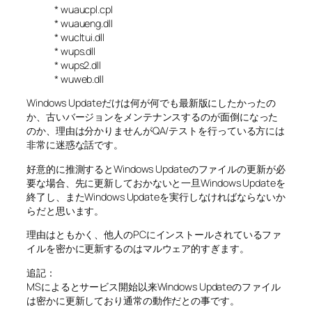
* wuaucpl.cpl
* wuaueng.dll
* wucltui.dll
* wups.dll
* wups2.dll
* wuweb.dll
Windows Updateだけは何が何でも最新版にしたかったの
か、古いバージョンをメンテナンスするのが面倒になった
のか、理由は分かりませんがQA/テストを行っている方には
非常に迷惑な話です。
好意的に推測するとWindows Updateのファイルの更新が必
要な場合、先に更新しておかないと一旦Windows Updateを
終了し、またWindows Updateを実行しなければならないか
らだと思います。
理由はともかく、他人のPCにインストールされているファ
イルを密かに更新するのはマルウェア的すぎます。
追記：
MSによるとサービス開始以来Windows Updateのファイル
は密かに更新しており通常の動作だとの事です。