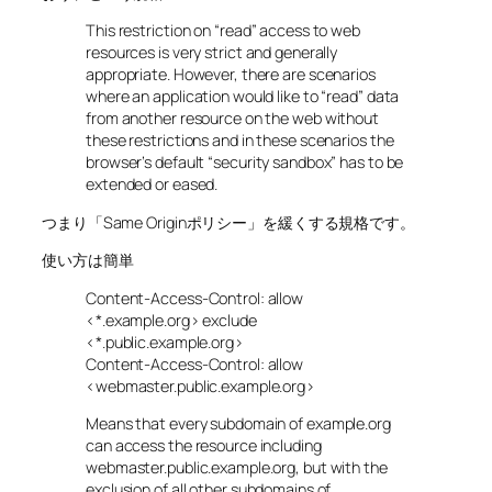
This restriction on “read” access to web
resources is very strict and generally
appropriate. However, there are scenarios
where an application would like to “read” data
from another resource on the web without
these restrictions and in these scenarios the
browser’s default “security sandbox” has to be
extended or eased.
つまり「Same Originポリシー」を緩くする規格です。
使い方は簡単
Content-Access-Control: allow
<*.example.org> exclude
<*.public.example.org>
Content-Access-Control: allow
<webmaster.public.example.org>
Means that every subdomain of example.org
can access the resource including
webmaster.public.example.org, but with the
exclusion of all other subdomains of