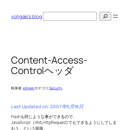
内
容
検
yohgaki's blog
を
索
ス
キ
ッ
プ
Content-Access-
Controlヘッダ
執筆者:
yohgaki
カテゴリ:
Security
Last Updated on: 2007年9月18日
Flashも同じような事ができるので、
JavaScript（XMLHttpRequest)でもできるようにしてしま
おう、という規格…