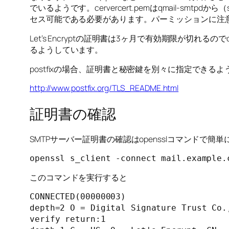
でいるようです。cervercert.pemはqmail-smtpd
セス可能である必要があります。パーミッションに注
Let’s Encryptの証明書は3ヶ月で有効期限が切
るようしています。
postfixの場合、証明書と秘密鍵を別々に指定できるよ
http://www.postfix.org/TLS_README.html
証明書の確認
SMTPサーバー証明書の確認はopensslコマンドで簡
openssl s_client -connect mail.example.
このコマンドを実行すると
CONNECTED(00000003)

depth=2 O = Digital Signature Trust Co.,
verify return:1
