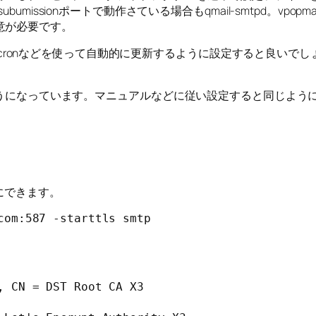
から（subumissionポートで動作さている場合もqmail-smtpd。v
意が必要です。
れるのでcronなどを使って自動的に更新するように設定すると良い
うになっています。マニュアルなどに従い設定すると同じようにLet
単にできます。
com:587 -starttls smtp
 CN = DST Root CA X3
