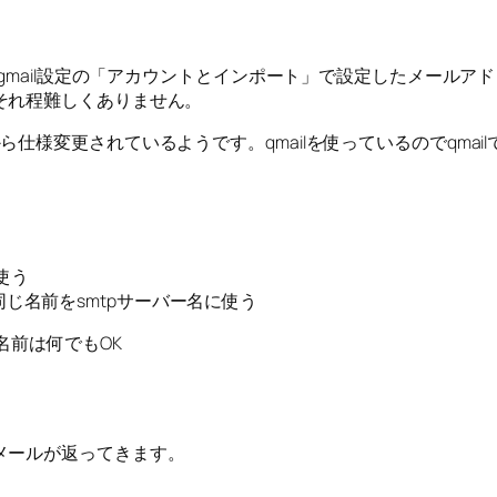
りgmail設定の「アカウントとインポート」で設定したメール
それ程難しくありません。
様変更されているようです。qmailを使っているのでqmailで
を使う
じ名前をsmtpサーバー名に使う
名前は何でもOK
メールが返ってきます。