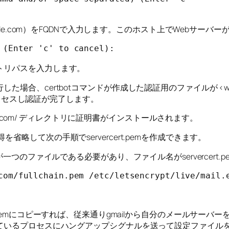
mple.com）をFQDNで入力します。このホスト上でWebサー
 (Enter 'c' to cancel):
トリパスを入力します。
rtbotコマンドが作成した認証用のファイルが <web root path>
にアクセスし認証が完了します。
.example.com/ ディレクトリに証明書がインストールされます。
略して次の手順でservercert.pemを作成できます。
が一つのファイルである必要があり、ファイル名がservercert
com/fullchain.pem /etc/letsencrypt/live/mail.
rol/servercert.pemにコピーすれば、従来通りgmailから自
olsで操作させているプロセスにハングアップシグナルを送って設定