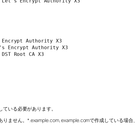
 Let's Encrypt Authority X3

Encrypt Authority X3

s Encrypt Authority X3

DST Root CA X3

一致している必要があります。
example.com, example.comで作成している場合、exam