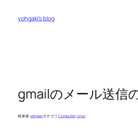
内
容
yohgaki's blog
を
ス
キ
ッ
プ
gmailのメール送信
執筆者:
yohgaki
カテゴリ:
Computer
, 
Linux