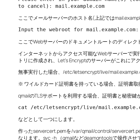
to cancel): mail.example.com
ここでメールサーバーのホスト名(上記ではmail.exa
Input the webroot for mail.example.com:
ここでWebサーバーのドキュメントルートのディレク
インターネットからアクセス可能なWebサーバーで実行した場合、ce
トリに作成され、Let’s Encryptのサーバーがこれ
無事実行した場合、/etc/letsencrypt/live/mail
※ ワイルドカード証明書を持っている場合、証明書取得を省
qmailのTLSサポートを利用する場合、証明書と秘密鍵
cat /etc/letsencrypt/live/mail.example.
などとして一つにします。
作ったservercert.pemを/var/qmail/cont
なります。svc -h （qmailなどdeamonto