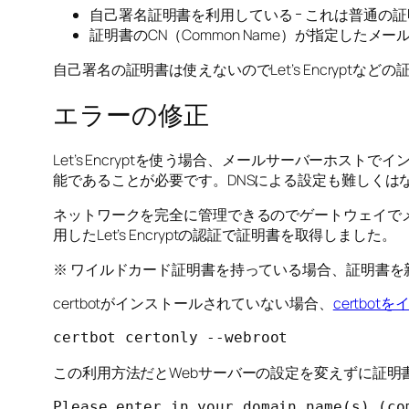
自己署名証明書を利用している ｰ これは普通の
証明書のCN（Common Name）が指定した
自己署名の証明書は使えないのでLet’s Encryptな
エラーの修正
Let’s Encryptを使う場合、メールサーバーホ
能であることが必要です。DNSによる設定も難しくは
ネットワークを完全に管理できるのでゲートウェイでメー
用したLet’s Encryptの認証で証明書を取得しました。
※ ワイルドカード証明書を持っている場合、証明書
certbotがインストールされていない場合、
certbot
certbot certonly --webroot
この利用方法だとWebサーバーの設定を変えずに証明
Please enter in your domain name(s) (co