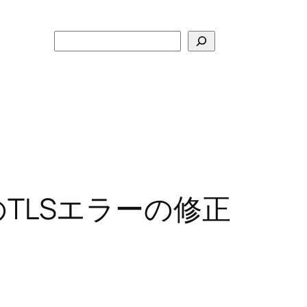
検
索
のTLSエラーの修正