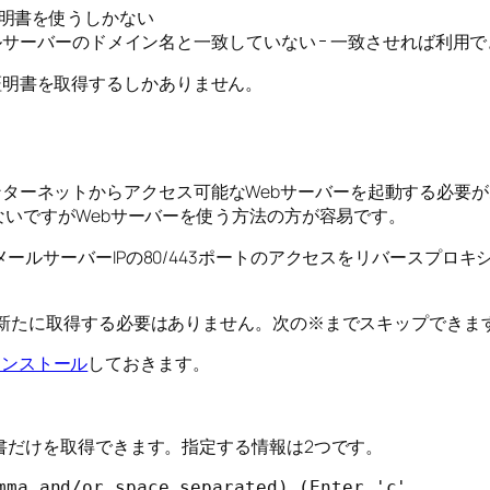
証明書を使うしかない
メールサーバーのドメイン名と一致していない ｰ 一致させれば利用
どの証明書を取得するしかありません。
ストでインターネットからアクセス可能なWebサーバーを起動する必
ないですがWebサーバーを使う方法の方が容易です。
ルサーバーIPの80/443ポートのアクセスをリバースプロキ
を新たに取得する必要はありません。次の※までスキップできま
をインストール
しておきます。
書だけを取得できます。指定する情報は2つです。
mma and/or space separated) (Enter 'c'
