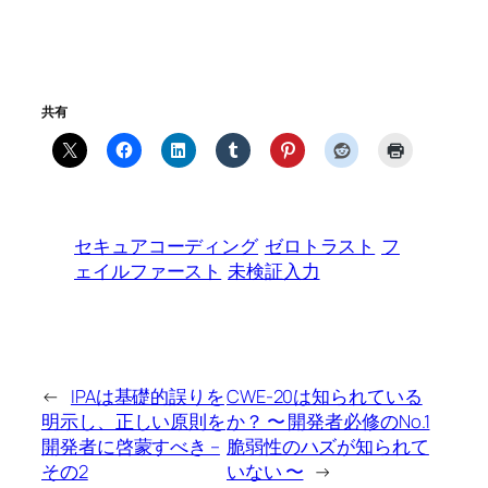
共有
セキュアコーディング
ゼロトラスト
フ
ェイルファースト
未検証入力
←
IPAは基礎的誤りを
CWE-20は知られている
明示し、正しい原則を
か？ 〜 開発者必修のNo.1
開発者に啓蒙すべき –
脆弱性のハズが知られて
その2
いない 〜
→