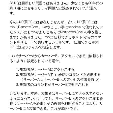
SSRFは目新しい問題ではありません。少なくとも80年代の
終り頃にはセキュリティ問題だと認識されていた問題で
す。
今のUNIX系OSには存在しませんが、古いUNIX系OSには
rsh（Remote Shell。 ややこしい事にsendmailで使われてい
たシェルにもrshがありこちらはRistricted Shellの事を指し
ます）がありました。rshは”信頼できるホスト”からのコマ
ンドをリモートで実行するシェルです。”信頼できるホス
ト”は設定ファイルで指定します。
rshでサーバーAからサーバーBにアクセスできる（信頼され
る）ように設定されている場合、
攻撃者がサーバーAにアクセスする
攻撃者がサーバーAでrshを使いコマンドを送信する
（サーバーAはサーバーBへのアクセス権限を持つ）
攻撃者のコマンドがサーバーBで実行される
となります。本来、攻撃者はサーバーBにアクセスできない
ようになっていたとしても、サーバーBへのアクセス権限を
持つサーバーAを経由しその権限を利用することにより、サ
ーバーBにも攻撃できる、これがSSRFです。