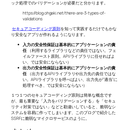
ック処理でのバリデーションが必要だと分かります。
https://blog.ohgaki.net/there-are-3-types-of-
validations
セキュアコーディング原則
を知って実践するだけでもかな
り安全なアプリが作れるようになります。
入力の安全性保証は基本的にアプリケーションの責
任
（利用するライブラリなどの責任ではない。フェ
イルファースト原則。API/ライブラリに任せればよ
い、では安全にならない）
出力の安全性保証は基本的にアプリケーションの責
任
（出力するAPI/ライブラリや出力先の責任ではな
い。API/ライブラリを呼べばよい、出力先が”適当”に
処理すべき、では安全にならない）
１つ１つのセキュアコーディング原則は簡単な概念です
が、最も重要な「入力をバリデーションする」を「セキュ
リティ対策ではない」などと勘違いしていると、脆弱なシ
ステムを容易に作ってしまいます、このブログで紹介した
SSRFに脆弱なマイクロサービスのように。