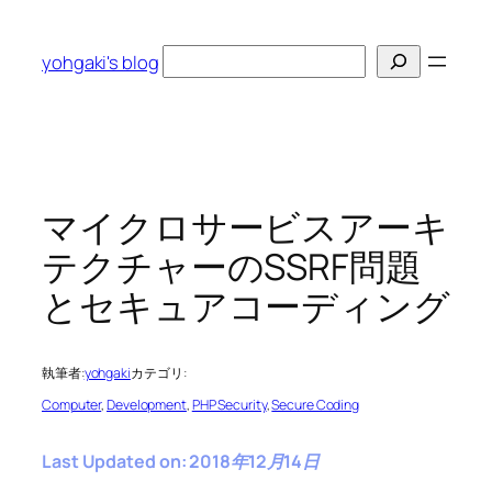
内
容
検
yohgaki's blog
を
索
ス
キ
ッ
プ
マイクロサービスアーキ
テクチャーのSSRF問題
とセキュアコーディング
執筆者:
yohgaki
カテゴリ:
Computer
, 
Development
, 
PHP Security
, 
Secure Coding
Last Updated on: 2018年12月14日