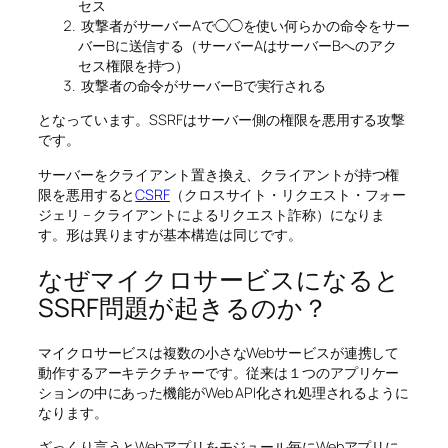
セス
攻撃者がサーバーAで◯◯を使い何らかの命令をサー
バーBに送信する（サーバーAはサーバーBへのアク
セス権限を持つ）
攻撃者の命令がサーバーBで実行される
となっています。SSRFはサーバー側の権限を悪用する攻撃
です。
サーバーをクライアント置き換え、クライアントが持つ権
限を悪用すると
CSRF
（クロスサイト・リクエスト・フォー
ジェリ – クライアントによるリクエスト詐称）になりま
す。形は異りますが基本構造は同じです。
なぜマイクロサービスになると
SSRF問題が起きるのか？
マイクロサービスは複数の小さなWebサービスが連携して
動作するアーキテクチャーです。従来は１つのアプリケー
ションの中にあった機能がWeb API化され処理されるように
なります。
ざっくり言うとWebアプリをモジュール毎にWebアプリに