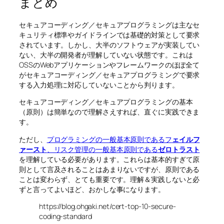
まとめ
セキュアコーディング／セキュアプログラミングは主なセ
キュリティ標準やガイドラインでは基礎的対策として要求
されています。しかし、大半のソフトウェアが実装してい
ない、大半の開発者が理解していない状態です。これは
OSSのWebアプリケーションやフレームワークのほぼ全て
がセキュアコーディング／セキュアプログラミングで要求
する入力処理に対応していないことから判ります。
セキュアコーディング／セキュアプログラミングの基本
（原則）は簡単なので理解さえすれば、直ぐに実践できま
す。
ただし、
プログラミングの一般基本原則であるフ
ェイルフ
ァースト
、リスク管理の一般基本原則である
ゼロトラスト
を理解している必要があります。これらは基本的すぎて原
則として言及されることはあまりないですが、原則である
ことは変わらず、とても重要です。理解＆実践しないと必
ずと言ってよいほど、おかしな事になります。
https://blog.ohgaki.net/cert-top-10-secure-
coding-standard