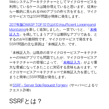
Webシステムアーキテクチャーとしてマイクロサービスを
利用しているケースは随分増えていると思います。従来か
ら一般的に見られるWebアプリの作り方をすると、マイク
ロサービスではSSRF問題が簡単に発生します。
2017年版OWASP TOP 10ではA10 Insufficient Logging and
Monitoring
を新しく追加しました。一言でいうと、「
未検
証入力
」を残してしまうアプリは脆弱なアプリである、と
するのがA10脆弱性です。マイクロサービスで発生する
SSRF問題の主な原因は「未検証入力」です。
「未検証入力」は既存の非マイクロサービスアーキテクチ
ャーのWebアプリでも問題でしたが、マイクロサービスア
ーキテクチャーの登場によって、「
未検証入力
」がより重
大な脅威になってきたことに対応する意味もあります。マ
イクロサービスアーキテクチャーで未検証入力を渡してし
まうと簡単にSSRF問題が発生します。
※
SSRF – Server Side Request Forgery
（サーバーによるリ
クエスト詐称）
SSRFとは？