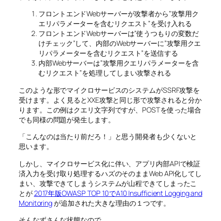
フロントエンドWebサーバーが攻撃者から”攻撃用ク
エリパラメーターを含むリクエスト”を受け入れる
フロントエンドWebサーバーは”使うつもりの変数だ
けチェック”して、内部のWebサーバーに”攻撃用クエ
リパラメーターを含むリクエスト”を送信する
内部Webサーバーは”攻撃用クエリパラメーターを含
むリクエスト”を処理してしまい攻撃される
このような形でマイクロサービスのシステムがSSRF攻撃を
受けます。よく見るとXXE攻撃と同じ形で攻撃されると分か
ります。この例はクエリ文字列ですが、POSTを使った場合
でも同様の問題が発生します。
「こんなのは当たり前だろ！」と思う開発者も少くないと
思います。
しかし、
マイクロサービス化に伴い、アプリ内部APIで検証
済入力を受け取り処理するハズのそのままWeb API化してし
まい、攻撃できてしまうシステムが山程できてしまったこ
とが
2017年版OWASP TOP 10でA10 Insufficient Logging and
Monitoring
が追加された大きな理由の１つです。
そんなずさんな状態なので、