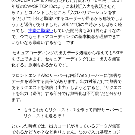
のOWASP TOP 10の策定に少しだけ関わり「いっそ、2004
年版のOWASP TOP 10のように未検証入力を復活させた
ら？」とコメントしたところ「入力バリデーションをす
る”だけ”で十分と勘違いするユーザーが居るから危険でしょ
う」と返信がありました。2004年頃の当時からしばらく経
っても、
実際に勘違い
していた開発者も沢山居たようなの
で、今でもセキュアコーディングの基本概念が理解できて
いないなら勘違いするかも、です。
セキュアコーディングの出力データ処理から考えてもSSRF
を防止できます。セキュアコーディングには「出力を無害
化する」原則もあるからです。
フロントエンドWebサーバーは内部Webサーバーに”無害な
データを送信する責任”があります。出力対策だけで無害で
あるリクエストを送信（出力）しようとすると、”リクエス
トを出力（送信）する部分では無害化は不可能”だと分かり
ます。
もうこれからリクエストURIを作って内部サーバーに
リクエストを送るぞ！
といった時点では、出力コードが持っているデータが無害
であるかどうか？など判りません。なので入力処理とロジ