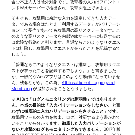
含む不正入力は除外対象です。攻撃者の入力はフロントエ
ンドWebサーバーで検出され、攻撃を阻止できます。
そもそも、攻撃用に余計な入力を設定してきた入力デー
タ、である場合はたとえ「利用するデータ」がバリデーシ
ョンして妥当であっても攻撃用の高リスクデータです。こ
のような高リスクデータを内部Webサーバーに転送するの
は危険な行為だと判ります。普通ならこのようなリクエス
トは排除し、攻撃用リクエストが在ったことを記録するで
しょう。
「普通ならこのようなリクエストは排除し、攻撃用リクエ
ストが在ったことを記録するでしょう。」と書きました
が、一般的なWebアプリはこのような動作になっていませ
ん、残念ながら。この為、
A10 Insufficient Logging and
Monitoring
が追加されることとなりました。
※
A10は「ログ／モニタリングの脆弱性」ではありませ
ん。本当の目的は「入力バリデーションをしなさい、と言
わずに徹底的に入力バリデーションをさせること」です
。
攻撃用ツールの入力を検出、ログ、対応するよう書かれて
いることから分かります。
徹底した入力バリデーションが
ないと攻撃のログもモニタリングもできません。
2017年版