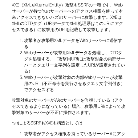
XXE（XML eXternal Entity）攻撃もSSRFの一種です。Web
サーバーが持つ他のサーバーへのアクセス権限を使って本
来アクセスできないハズのサーバーに攻撃します。XXEは
XMLのDTDタグ（URIデータでXML処理系はこのURIにアク
セスできる）に攻撃用のURIを記載して攻撃します。
攻撃者が攻撃用XMLデータをWebサーバーに送信す
る
Webサーバーが攻撃用XMLデータを処理し、DTDタ
グを処理する。（攻撃用URIには攻撃対象の内部サー
バーとクエリー文字列を設定したURIが設定されてい
る）
Webサーバーが攻撃対象の内部Webサーバーが攻撃
用のURI（不正命令を実行させるクエリ文字列付き）
でアクセスする
攻撃対象のサーバーがWebサーバーを信頼している（アク
セスできるようになっている）場合、攻撃用URIによって攻
撃対象のサーバーが不正に操作されます。
rshによるSSRFもXXEも構造としては
攻撃者がアクセス権限を持っているサーバーAにアク