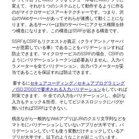
変えて、それが１つのシステムとして動作するように作る
のがマイクロサービスアーキテクチャーです。つまり、沢
山のWebサーバーがあってそれらが連携して動くことにな
ります。あるサーバーは別のサーバーにアクセス権限を持
つ構造になります。この構造はSSRFが起きる構造です。
SSRFもCSRFもリクエストが真正（クライアント／サーバ
ーが意図している事）であることをバリデーションすれば
防止できます。マイクロサービスのSSRFの場合、CSRFの
ようにバリデーショントークンは必要ありません。入力パ
ラメーターを全てバリデーション、出力パラメーターが妥
当であることを保証すれば防止できます。
要するに
セキュアコーディング／セキュアプログラミング
／ISO 27000で要求される入力バリデーション
をしていれば
対策できます。 ※ 全ての入力をバリデーションし、余計な
入力もチェック＆拒否、そしてビジネスロジックにバグが
無いければSSRFはできない。
残念ながら一般的なWebアプリはURIのクエリ文字列などを
マトモにバリデーションしていないアプリが大半です。バ
リデーションしていても使う変数だけチェックしているア
プリが大半です。以下のようなことが起こっています。