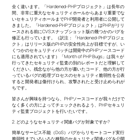
全く違います。「Hardened-PHPプロジェクト」は長年の
間、非常に重大なセキュリティホールからあまり重要でな
いセキュリティホールまでPHP開発者と利用者に公開して
きました。「Hardened-PHPプロジェクト」はPHPがリリ
ースされる前にCVSスナップショット版の幾つかのバグを
修正も行っています。（訳注：「Hardened-PHPプロジェ
クト」はリリース版のPHPの安全性向上が目標ですが、い
くつかのセキュリティパッチは開発中のPHPソースコード
にも適用されています）「Month of PHP Bugs」は我々が
行ってきたセキュリティ監査の別のレポートだと理解して
ください。残念ながら他の方が書いたコード、他の方が行
っているバグの処理プロセスのセキュリティ脆弱性を公表
すると開発者は傷付けられ、攻撃されたと受け止められが
ちです。
皆さんが興味を持つなら、PHPソースコードが我々だけで
なく多くの方によってチェックされるよう、PHPセキュリ
ティ監査プロジェクトを行いたいです。
2. どのようなセキュリティ関連バグが対象ですか?
簡単なサービス不能（DoS）バグからリモートコード実行
脆弱性までいろいろな種類のセキュリティ関連バグを公開