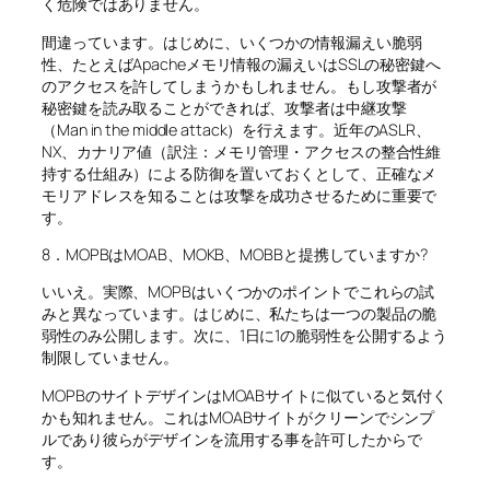
く危険ではありません。
間違っています。はじめに、いくつかの情報漏えい脆弱
性、たとえばApacheメモリ情報の漏えいはSSLの秘密鍵へ
のアクセスを許してしまうかもしれません。もし攻撃者が
秘密鍵を読み取ることができれば、攻撃者は中継攻撃
（Man in the middle attack）を行えます。近年のASLR、
NX、カナリア値（訳注：メモリ管理・アクセスの整合性維
持する仕組み）による防御を置いておくとして、正確なメ
モリアドレスを知ることは攻撃を成功させるために重要で
す。
8．MOPBはMOAB、MOKB、MOBBと提携していますか?
いいえ。実際、MOPBはいくつかのポイントでこれらの試
みと異なっています。はじめに、私たちは一つの製品の脆
弱性のみ公開します。次に、1日に1の脆弱性を公開するよう
制限していません。
MOPBのサイトデザインはMOABサイトに似ていると気付く
かも知れません。これはMOABサイトがクリーンでシンプ
ルであり彼らがデザインを流用する事を許可したからで
す。