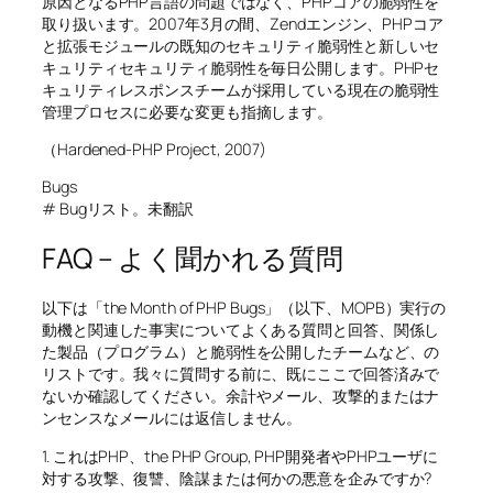
原因となるPHP言語の問題ではなく、PHPコアの脆弱性を
取り扱います。2007年3月の間、Zendエンジン、PHPコア
と拡張モジュールの既知のセキュリティ脆弱性と新しいセ
キュリティセキュリティ脆弱性を毎日公開します。PHPセ
キュリティレスポンスチームが採用している現在の脆弱性
管理プロセスに必要な変更も指摘します。
（Hardened-PHP Project, 2007)
Bugs
# Bugリスト。未翻訳
FAQ – よく聞かれる質問
以下は「the Month of PHP Bugs」（以下、MOPB）実行の
動機と関連した事実についてよくある質問と回答、関係し
た製品（プログラム）と脆弱性を公開したチームなど、の
リストです。我々に質問する前に、既にここで回答済みで
ないか確認してください。余計やメール、攻撃的またはナ
ンセンスなメールには返信しません。
1. これはPHP、the PHP Group, PHP開発者やPHPユーザに
対する攻撃、復讐、陰謀または何かの悪意を企みですか?