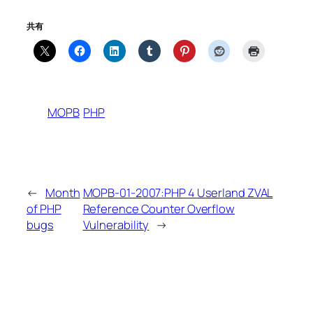
共有
MOPB
PHP
←
Month
MOPB-01-2007:PHP 4 Userland ZVAL
of PHP
Reference Counter Overflow
bugs
Vulnerability
→