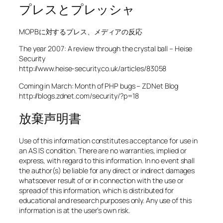
プレスとプレッシャ
MOPBに対するプレス、メディアの反応
The year 2007: A review through the crystal ball – Heise
Security
http://www.heise-security.co.uk/articles/83058
Coming in March: Month of PHP bugs – ZDNet Blog
http://blogs.zdnet.com/security/?p=18
放棄声明書
Use of this information constitutes acceptance for use in
an AS IS condition. There are no warranties, implied or
express, with regard to this information. In no event shall
the author(s) be liable for any direct or indirect damages
whatsoever result of or in connection with the use or
spread of this information, which is distributed for
educational and research purposes only. Any use of this
information is at the user’s own risk.