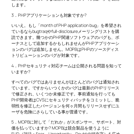
します。
3．PHPアプリケーションも対象ですか?
いいえ。もし「month of PHP application bug」を希望され
ているならbugtraqやfull-disclosureメーリングリストを購
読できます。幾つかのPHP関連ソフトウェアのバグも、ボ
ーナスとして追加するかもしれませんがPHPアプリケーシ
ョンのバグは追加しません。MOPBはPHPのソースディス
トリビューションのバグが対象です。
4．PHPセキュリティ対応チームは公開される問題を知って
いますか?
すべてのバグではありませんがほとんどのバグは通知され
ています。ですからいつくかのバグは最新のPHPリリース
で修正され、いくつか未修正です。事前通知を行っても
PHP開発者はCVSにセキュリティパッチをコミットし、脆
弱性を修正したバージョンを何ヶ月間もリリースせずにユ
ーザを危険にさらしている事が普通です。
5．MOPBに対して「だれか」がスポンサー、サポート、対
価を払っていますか? MOPBは競合製品を使うように
FUD（訳注：Fear、Uncertanity、Doubtの頭文字）を広め