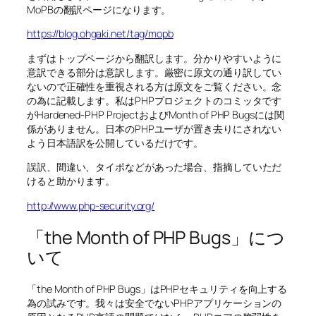
MoPBの翻訳ページになります。
https://blog.ohgaki.net/tag/mopb
まずはトップページから翻訳します。分かりやすいように
意訳できる部分は意訳します。厳密に原文の通り訳してい
ないので正確性を重視される方は原文をご覧ください。念
の為に記載します。私はPHPプロジェクトのコミッタです
がHardened-PHP ProjectおよびMonth of PHP Bugsには関
係がありません。日本のPHPユーザが置き去りにされない
よう日本語訳を公開しているだけです。
誤訳、間違い、タイポなどがあった場合、指摘していただ
けると助かります。
http://www.php-security.org/
「the Month of PHP Bugs」につ
いて
「the Month of PHP Bugs」はPHPセキュリティを向上する
為の試みです。我々は安全でないPHPアプリケーションの