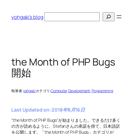
内
容
検
yohgaki's blog
を
索
ス
キ
ッ
プ
the Month of PHP Bugs
開始
執筆者:
yohgaki
カテゴリ:
Computer
, 
Development
, 
Programming
Last Updated on: 2018年8月16日
“the Month of PHP Bugs”が始まりました。できるだけ多く
の方が読めるように、Stefanさんの承諾を得て、日本語訳
を公開します。「the Month of PHP Bugs」カテゴリが