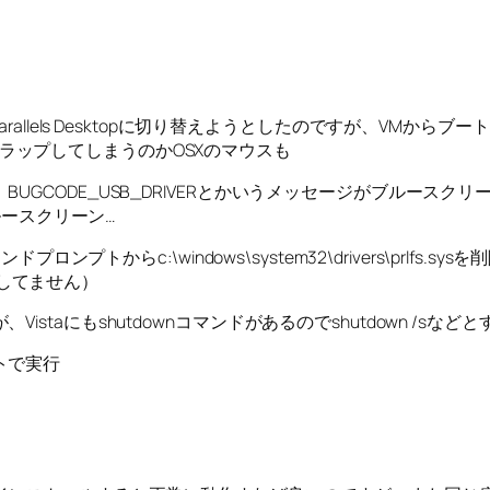
nからParallels Desktopに切り替えようとしたのですが、VMからブ
力をトラップしてしまうのかOSXのマウスも
すると、BUGCODE_USB_DRIVERとかいうメッセージがブルー
ルースクリーン…
プロンプトからc:\windows\system32\drivers\prl
は試してません）
staにもshutdownコマンドがあるのでshutdown /sな
トで実行