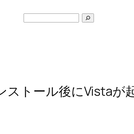
検
索
ktopインストール後にVis