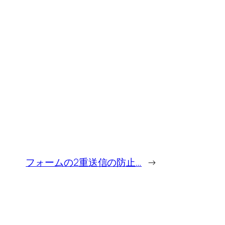
フォームの2重送信の防止…
→