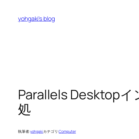
内
容
yohgaki's blog
を
ス
キ
ッ
プ
Parallels Des
処
執筆者:
yohgaki
カテゴリ:
Computer