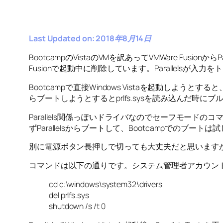
Last Updated on: 2018年8月14日
BootcampのVistaのVMを訳あってVMWare Fusio
Fusionで起動中に削除しています。Parallelsが入
Bootcampで直接Windows Vistaを起動しようと
らブートしようとするとprlfs.sysを読み込んだ時にブ
Parallels関係っぽいドライバなのでセーフモードのコマンド
ずParallelsからブートして、Bootcampでのブート
別に電源ボタン長押しで切っても大丈夫だと思いますが、Vi
コマンドは以下の通りです。システム管理者アカウン
cd c:\windows\system32\drivers
del prlfs.sys
shutdown /s /t 0