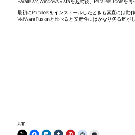
ParallelsでWindows Vistaを起動後、Para
最初にParallelsをインストールしたときも素直に
VMWare Fusionと比べると安定性にはかなり劣る気が
共有