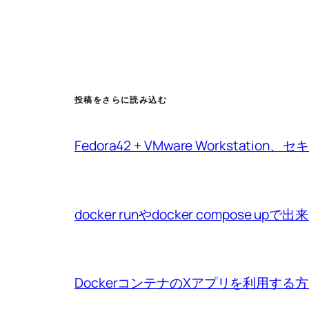
投稿をさらに読み込む
Fedora42 + VMware Workstat
docker runやdocker compo
DockerコンテナのXアプリを利用する