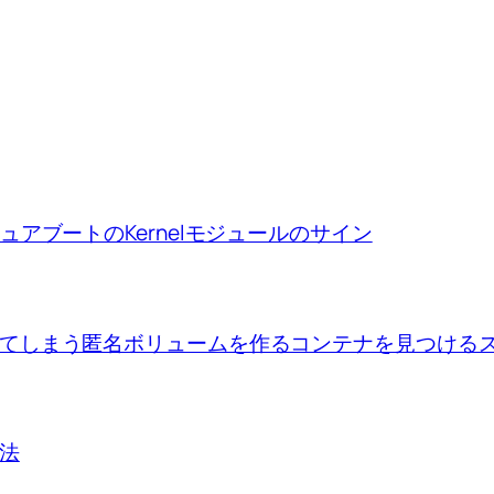
ion、セキュアブートのKernelモジュールのサイン
se upで出来てしまう匿名ボリュームを作るコンテナを見つけ
方法